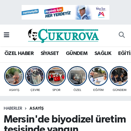
Mersin Nöbetçi Eczaneler
Mersin Hava Durumu
Mersin Namaz Vakitleri
ÖZEL HABER
SİYASET
GÜNDEM
SAĞLIK
EĞİT
Mersin Trafik Yoğunluk Haritası
Süper Lig Puan Durumu ve Fikstür
ASAYİŞ
ÇEVRE
SPOR
ÖZEL
EĞİTİM
GÜNDEM
Tüm Manşetler
HABERLER
ASAYİŞ
Son Dakika Haberleri
Mersin'de biyodizel üretim
Haber Arşivi
tesisinde yangın