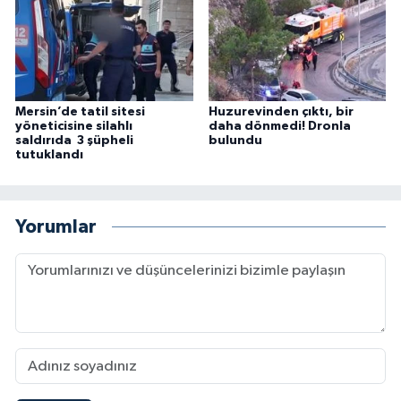
Mersin’de tatil sitesi
Huzurevinden çıktı, bir
yöneticisine silahlı
daha dönmedi! Dronla
saldırıda 3 şüpheli
bulundu
tutuklandı
Yorumlar