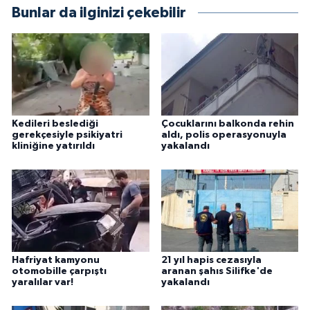
Bunlar da ilginizi çekebilir
Kedileri beslediği
Çocuklarını balkonda rehin
gerekçesiyle psikiyatri
aldı, polis operasyonuyla
kliniğine yatırıldı
yakalandı
Hafriyat kamyonu
21 yıl hapis cezasıyla
otomobille çarpıştı
aranan şahıs Silifke'de
yaralılar var!
yakalandı