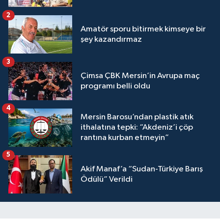
2
Amatör sporu bitirmek kimseye bir
şey kazandırmaz
3
Çimsa ÇBK Mersin’in Avrupa maç
programı belli oldu
4
Mersin Barosu’ndan plastik atık
ithalatına tepki: “Akdeniz’i çöp
rantına kurban etmeyin”
5
Akif Manaf’a “Sudan-Türkiye Barış
Ödülü” Verildi