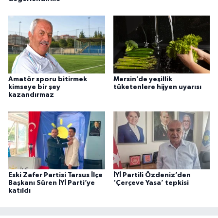
Amatör sporu bitirmek
Mersin’de yeşillik
kimseye bir şey
tüketenlere hijyen uyarısı
kazandırmaz
Eski Zafer Partisi Tarsus İlçe
İYİ Partili Özdeniz’den
Başkanı Süren İYİ Parti’ye
‘Çerçeve Yasa’ tepkisi
katıldı