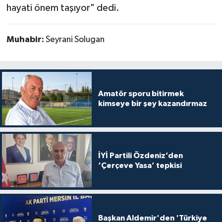
hayati önem taşıyor" dedi.
Muhabir:
Seyrani Solugan
Amatör sporu bitirmek
kimseye bir şey kazandırmaz
İYİ Partili Özdeniz’den
‘Çerçeve Yasa’ tepkisi
Başkan Aldemir'den 'Türkiye