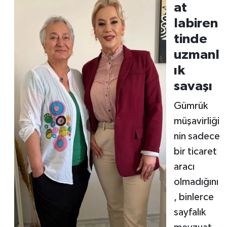
at
labiren
tinde
uzmanl
ık
savaşı
Gümrük
müşavirliği
nin sadece
bir ticaret
aracı
olmadığını
, binlerce
sayfalık