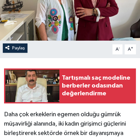
Paylaş
-
+
A
A
Tartışmalı saç modeline
berberler odasından
değerlendirme
Daha çok erkeklerin egemen olduğu gümrük
müşavirliği alanında, iki kadın girişimci güçlerini
birleştirerek sektörde örnek bir dayanışmaya