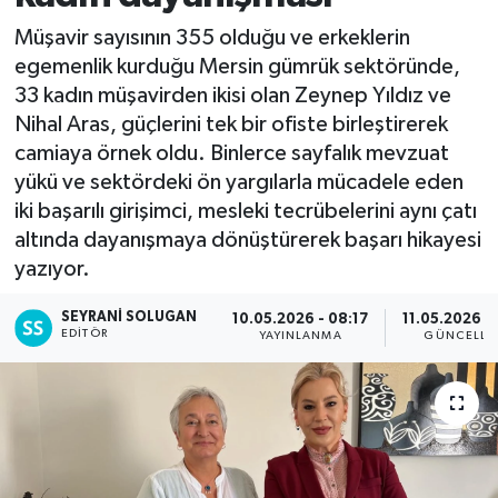
Müşavir sayısının 355 olduğu ve erkeklerin
egemenlik kurduğu Mersin gümrük sektöründe,
33 kadın müşavirden ikisi olan Zeynep Yıldız ve
Nihal Aras, güçlerini tek bir ofiste birleştirerek
camiaya örnek oldu. Binlerce sayfalık mevzuat
yükü ve sektördeki ön yargılarla mücadele eden
iki başarılı girişimci, mesleki tecrübelerini aynı çatı
altında dayanışmaya dönüştürerek başarı hikayesi
yazıyor.
SEYRANI SOLUGAN
10.05.2026 - 08:17
11.05.2026 -
EDITÖR
YAYINLANMA
GÜNCELLE