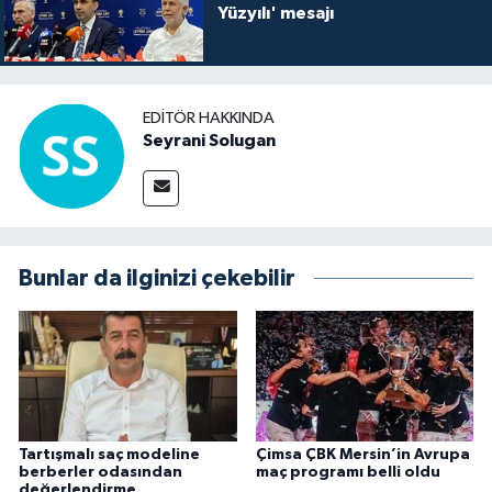
Yüzyılı' mesajı
EDITÖR HAKKINDA
Seyrani Solugan
Bunlar da ilginizi çekebilir
Tartışmalı saç modeline
Çimsa ÇBK Mersin’in Avrupa
berberler odasından
maç programı belli oldu
değerlendirme