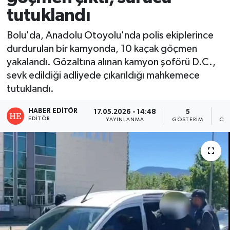
tutuklandı
Bolu'da, Anadolu Otoyolu'nda polis ekiplerince
durdurulan bir kamyonda, 10 kaçak göçmen
yakalandı. Gözaltına alınan kamyon şoförü D.C.,
sevk edildiği adliyede çıkarıldığı mahkemece
tutuklandı.
HABER EDITÖR
17.05.2026 - 14:48
5
EDITÖR
YAYINLANMA
GÖSTERIM
OK