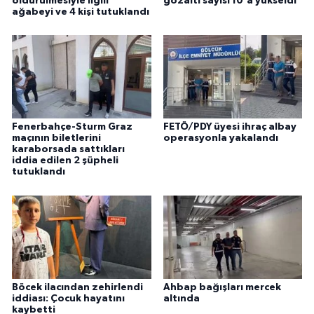
öldürülmesiyle ilgili
gözaltı sayısı 10'a yükseldi
ağabeyi ve 4 kişi tutuklandı
Fenerbahçe-Sturm Graz
FETÖ/PDY üyesi ihraç albay
maçının biletlerini
operasyonla yakalandı
karaborsada sattıkları
iddia edilen 2 şüpheli
tutuklandı
Böcek ilacından zehirlendi
Ahbap bağışları mercek
iddiası: Çocuk hayatını
altında
kaybetti