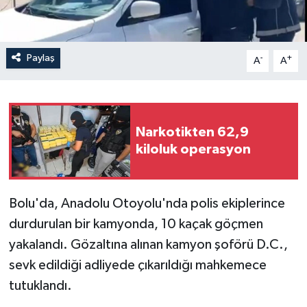
Paylaş
-
+
A
A
Narkotikten 62,9
kiloluk operasyon
Bolu'da, Anadolu Otoyolu'nda polis ekiplerince
durdurulan bir kamyonda, 10 kaçak göçmen
yakalandı. Gözaltına alınan kamyon şoförü D.C.,
sevk edildiği adliyede çıkarıldığı mahkemece
tutuklandı.