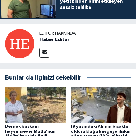
yetişkinden birini etkileyen
sessiz tehlike
EDITÖR HAKKINDA
Haber Editör
Bunlar da ilginizi çekebilir
Dernek başkanı
19 yaşındaki Ali'nin bıçakla
hayvansever Mutlu’nun
öldürüldüğü kavgaya ilişkin