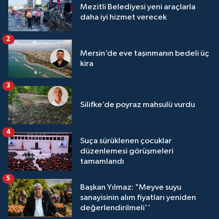
Mezitli Belediyesi yeni araçlarla
daha iyi hizmet verecek
2
Mersin’de eve taşınmanın bedeli üç
kira
3
Silifke’de poyraz mahsulü vurdu
4
Suça sürüklenen çocuklar
düzenlemesi görüşmeleri
tamamlandı
5
Başkan Yılmaz: "Meyve suyu
sanayisinin alım fiyatları yeniden
değerlendirilmeli''