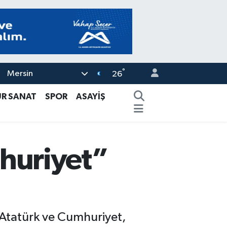
°
Mersin
26
ÜR SANAT
SPOR
ASAYİŞ
huriyet”
“Atatürk ve Cumhuriyet,