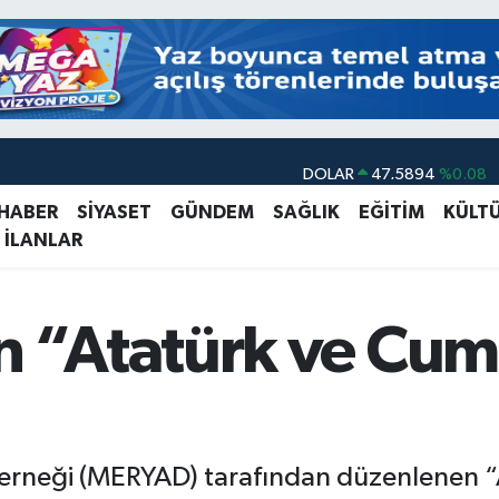
DOLAR
47,5894
%0.08
EURO
55,0398
%-0.02
 HABER
SİYASET
GÜNDEM
SAĞLIK
EĞİTİM
KÜLT
 İLANLAR
STERLİN
64,1581
%0.16
GRAM ALTIN
6527.85
%0.54
BİST100
13.703
%11
 “Atatürk ve Cum
BITCOIN
64.927,78
%1.32
ı Derneği (MERYAD) tarafından düzenlenen 