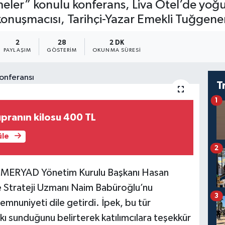
eler” konulu konferans, Liva Otel’de yoğun
n konuşmacısı, Tarihçi-Yazar Emekli Tuğgen
2
28
2 DK
PAYLAŞIM
GÖSTERIM
OKUNMA SÜRESI
T
1
pranın kilosu 400 TL
üle
2
n MERYAD Yönetim Kurulu Başkanı Hasan
 ve Strateji Uzmanı Naim Babüroğlu’nu
3
nuniyeti dile getirdi. İpek, bu tür
atkı sunduğunu belirterek katılımcılara teşekkür