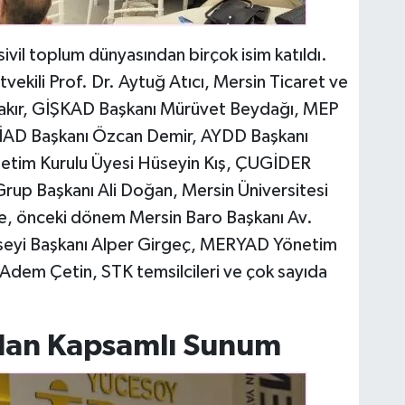
ivil toplum dünyasından birçok isim katıldı.
ekili Prof. Dr. Aytuğ Atıcı, Mersin Ticaret ve
Çakır, GİŞKAD Başkanı Mürüvet Beydağı, MEP
İAD Başkanı Özcan Demir, AYDD Başkanı
im Kurulu Üyesi Hüseyin Kış, ÇUGİDER
rup Başkanı Ali Doğan, Mersin Üniversitesi
ge, önceki dönem Mersin Baro Başkanı Av.
nseyi Başkanı Alper Girgeç, MERYAD Yönetim
 Adem Çetin, STK temsilcileri ve çok sayıda
dan Kapsamlı Sunum