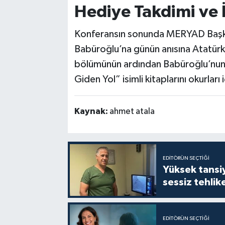
Hediye Takdimi ve
Konferansın sonunda MERYAD Başk
Babüroğlu’na günün anısına Atatür
bölümünün ardından Babüroğlu’nun 
Giden Yol” isimli kitaplarını okurları
Kaynak:
ahmet atala
EDITÖRÜN SEÇTIĞI
Yüksek tansiy
sessiz tehlik
EDITÖRÜN SEÇTIĞI