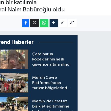
 bir katılımla
eral Naim Babüroğlu oldu
-
+
A
A
rend Haberler
Çatalburun
köpeklerinin nesli
güvence altına alındı
Mersin Çevre
Platformu’ndan
turizm bölgelerinde
inşaat yasağı çağrısı
Mersin'de ücretsiz
bisiklet eğitimlerine