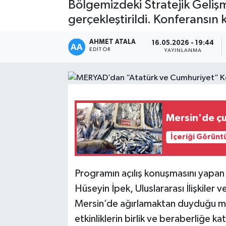
Bölgemizdeki Stratejik Gelişm
gerçekleştirildi. Konferansı
AHMET ATALA
16.05.2026 - 19:44
EDITÖR
YAYINLANMA
Mersin'de çu
İçeriği Görünt
Programın açılış konuşmasını yapa
Hüseyin İpek, Uluslararası İlişkiler
Mersin’de ağırlamaktan duyduğu mem
etkinliklerin birlik ve beraberliğe k