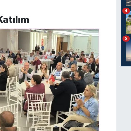
4
atılım
5