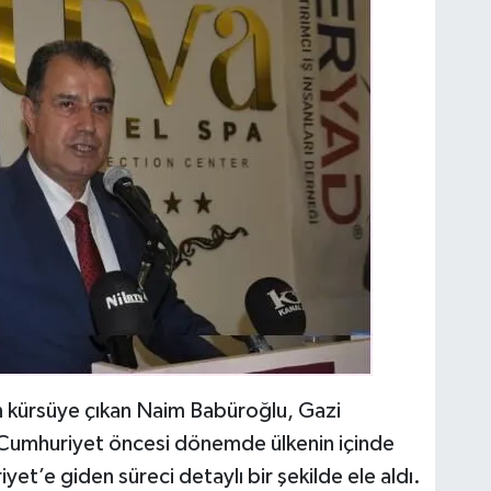
 kürsüye çıkan Naim Babüroğlu, Gazi
Cumhuriyet öncesi dönemde ülkenin içinde
et’e giden süreci detaylı bir şekilde ele aldı.