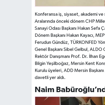
Konferansa iş, siyaset, akademi ve s
Aralarında önceki dönem CHP Milletv
Sanayi Odası Başkanı Hakan Sefa 
Dönem Başkanı Hakan Kayacı, MEP
Ferudun Gündüz, TÜRKONFED Yönet
Genel Başkanı Sibel Gelbul, ALDO G
Rektör Danışmanı Prof. Dr. İlhan E
Bilgin Yeşilboğaz, Mersin Kent Ko
Kurulu üyeleri, ADD Mersin Başkanı
davetli yer aldı.
Naim Babüroğlu’n