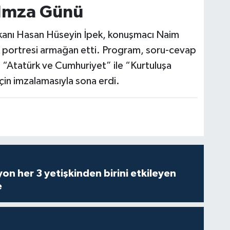
 İmza Günü
anı Hasan Hüseyin İpek, konuşmacı Naim
k portresi armağan etti. Program, soru-cevap
“Atatürk ve Cumhuriyet” ile “Kurtuluşa
 için imzalamasıyla sona erdi.
on her 3 yetişkinden birini etkileyen
e