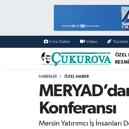
Mersin Nöbetçi Eczaneler
Mersin Hava Durumu
Foto Galeri
Video
Yazarlar
Mersin Namaz Vakitleri
ÖZEL
RESMİ
Mersin Trafik Yoğunluk Haritası
HABERLER
ÖZEL HABER
Süper Lig Puan Durumu ve Fikstür
MERYAD’dan
Tüm Manşetler
Konferansı
Son Dakika Haberleri
Mersin Yatırımcı İş İnsanlar
Haber Arşivi