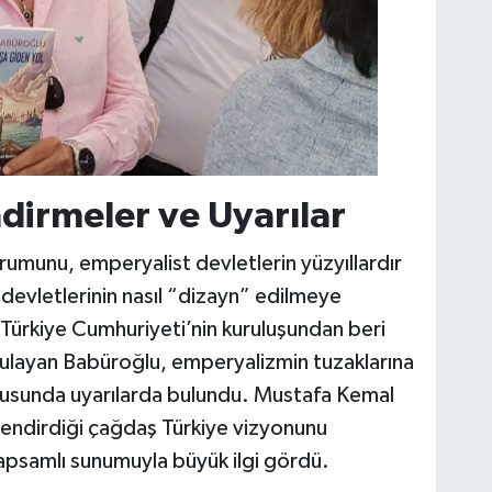
dirmeler ve Uyarılar
rumunu, emperyalist devletlerin yüzyıllardır
devletlerinin nasıl “dizayn” edilmeye
rşı Türkiye Cumhuriyeti’nin kuruluşundan beri
ulayan Babüroğlu, emperyalizmin tuzaklarına
onusunda uyarılarda bulundu. Mustafa Kemal
llendirdiği çağdaş Türkiye vizyonunu
kapsamlı sunumuyla büyük ilgi gördü.