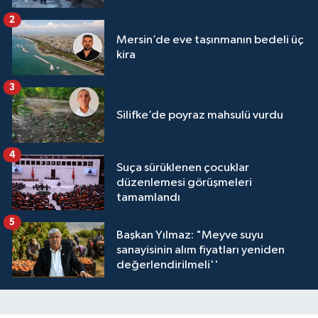
2
Mersin’de eve taşınmanın bedeli üç
kira
3
Silifke’de poyraz mahsulü vurdu
4
Suça sürüklenen çocuklar
düzenlemesi görüşmeleri
tamamlandı
5
Başkan Yılmaz: "Meyve suyu
sanayisinin alım fiyatları yeniden
değerlendirilmeli''