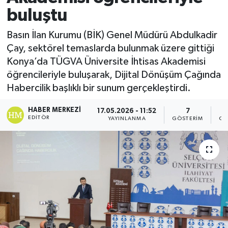
buluştu
Basın İlan Kurumu (BİK) Genel Müdürü Abdulkadir
Çay, sektörel temaslarda bulunmak üzere gittiği
Konya’da TÜGVA Üniversite İhtisas Akademisi
öğrencileriyle buluşarak, Dijital Dönüşüm Çağında
Habercilik başlıklı bir sunum gerçekleştirdi.
HABER MERKEZI
17.05.2026 - 11:52
7
EDITÖR
YAYINLANMA
GÖSTERIM
OK