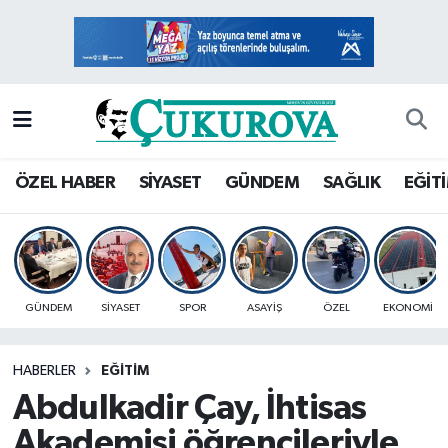
Mersin Nöbetçi Eczaneler
Mersin Hava Durumu
Mersin Namaz Vakitleri
ÖZEL HABER
SİYASET
GÜNDEM
SAĞLIK
EĞİT
Mersin Trafik Yoğunluk Haritası
Süper Lig Puan Durumu ve Fikstür
GÜNDEM
SİYASET
SPOR
ASAYİŞ
ÖZEL
EKONOMİ
Tüm Manşetler
HABERLER
EĞİTİM
Son Dakika Haberleri
Abdulkadir Çay, İhtisas
Haber Arşivi
Akademisi öğrencileriyle