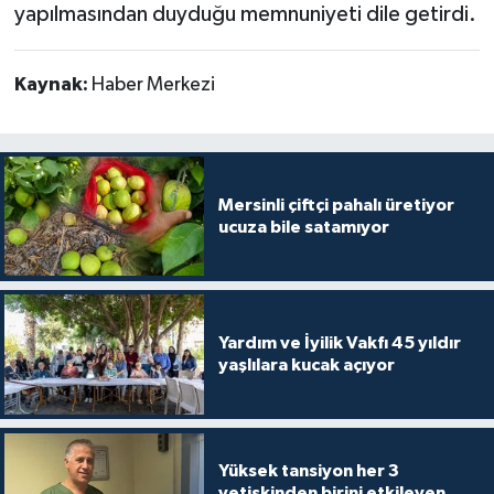
yapılmasından duyduğu memnuniyeti dile getirdi.
Kaynak:
Haber Merkezi
Mersinli çiftçi pahalı üretiyor
ucuza bile satamıyor
Yardım ve İyilik Vakfı 45 yıldır
yaşlılara kucak açıyor
Yüksek tansiyon her 3
yetişkinden birini etkileyen