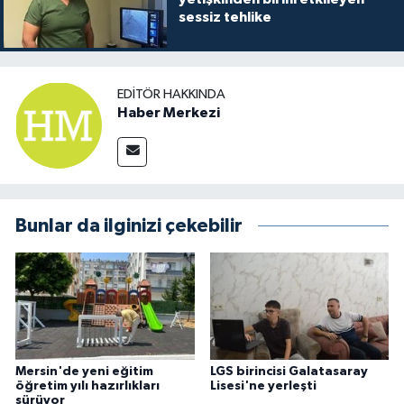
sessiz tehlike
EDITÖR HAKKINDA
Haber Merkezi
Bunlar da ilginizi çekebilir
Mersin'de yeni eğitim
LGS birincisi Galatasaray
öğretim yılı hazırlıkları
Lisesi'ne yerleşti
sürüyor