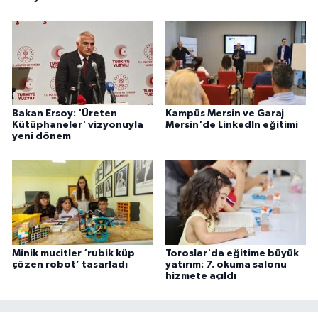
Bakan Ersoy: 'Üreten
Kampüs Mersin ve Garaj
Kütüphaneler' vizyonuyla
Mersin'de LinkedIn eğitimi
yeni dönem
Minik mucitler ‘rubik küp
Toroslar'da eğitime büyük
çözen robot’ tasarladı
yatırım: 7. okuma salonu
hizmete açıldı