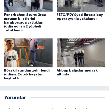
Fenerbahçe-Sturm Graz
FETÖ/PDY üyesi ihraç albay
maçının biletlerini
operasyonla yakalandı
karaborsada sattıkları
iddia edilen 2 şüpheli
tutuklandı
Böcek ilacından zehirlendi
Ahbap bağışları mercek
iddiası: Çocuk hayatını
altında
kaybetti
Yorumlar