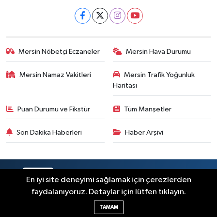
Mersin Nöbetçi Eczaneler
Mersin Hava Durumu
Mersin Namaz Vakitleri
Mersin Trafik Yoğunluk
Haritası
Puan Durumu ve Fikstür
Tüm Manşetler
Son Dakika Haberleri
Haber Arşivi
RSS
Copyright © 2025. Her hakkı saklıdır.
En iyi site deneyimi sağlamak için çerezlerden
faydalanıyoruz. Detaylar için lütfen tıklayın.
Haber Yazılımı:
TE Bilişim
TAMAM