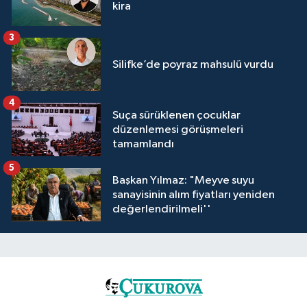
kira
3
Silifke’de poyraz mahsulü vurdu
4
Suça sürüklenen çocuklar
düzenlemesi görüşmeleri
tamamlandı
5
Başkan Yılmaz: "Meyve suyu
sanayisinin alım fiyatları yeniden
değerlendirilmeli''