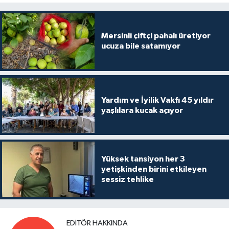
Mersinli çiftçi pahalı üretiyor
ucuza bile satamıyor
Yardım ve İyilik Vakfı 45 yıldır
yaşlılara kucak açıyor
Yüksek tansiyon her 3
yetişkinden birini etkileyen
sessiz tehlike
EDITÖR HAKKINDA