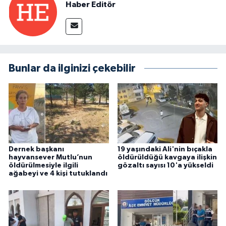
Haber Editör
Bunlar da ilginizi çekebilir
Dernek başkanı
19 yaşındaki Ali'nin bıçakla
hayvansever Mutlu’nun
öldürüldüğü kavgaya ilişkin
öldürülmesiyle ilgili
gözaltı sayısı 10'a yükseldi
ağabeyi ve 4 kişi tutuklandı