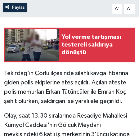
Paylaş
-
+
A
A
Yol verme tartışması
testereli saldırıya
dönüştü
Tekirdağ'ın Çorlu ilçesinde silahlı kavga ihbarına
giden polis ekiplerine ateş açıldı. Açılan ateşte
polis memurları Erkan Tütüncüler ile Emrah Koç
şehit olurken, saldırgan ise yaralı ele geçirildi.
Olay, saat 13.30 sıralarında Reşadiye Mahallesi
Kumyol Caddesi'nin Gölcük Meydanı
mevkisindeki 6 katlı iş merkezinin 3'üncü katında