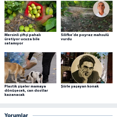
Mersinli çiftçi pahalı
Silifke’de poyraz mahsulü
üretiyor ucuza bile
vurdu
satamıyor
Plastik şişeler mamaya
Şiirle yaşayan konak
dönüşecek, can dostlar
kazanacak
Yorumlar