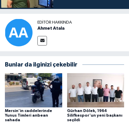
EDITÖR HAKKINDA
Ahmet Atala
Bunlar da ilginizi çekebilir
Mersin’in caddelerinde
Gürhan Dölek, 1964
Yunus Timleri anbean
Silifkespor'un yeni başkanı
sahada
seçildi