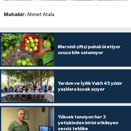
Muhabir:
Ahmet Atala
Mersinli çiftçi pahalı üretiyor
ucuza bile satamıyor
Yardım ve İyilik Vakfı 45 yıldır
yaşlılara kucak açıyor
Yüksek tansiyon her 3
yetişkinden birini etkileyen
sessiz tehlike