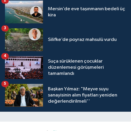
2
Mersin’de eve taşınmanın bedeli üç
kira
3
Silifke’de poyraz mahsulü vurdu
4
Suça sürüklenen çocuklar
düzenlemesi görüşmeleri
tamamlandı
5
Başkan Yılmaz: "Meyve suyu
sanayisinin alım fiyatları yeniden
değerlendirilmeli''