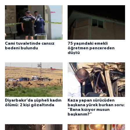
Cami tuvaletinde cansız
75 yaşındaki emekli
bedeni bulundu
öğretmen pencereden
düştü
Diyarbakır’da şüpheli kadın
Kaza yapan sürücüden
ölümü: 2 kişi gözaltında
başkana yürek burkan soru:
“Bana kızıyor musun
başkanım?”