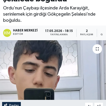
Ordu’nun Çaybaşı ilçesinde Arda Karayiğit,
serinlemek için girdiği Gökçegelin Şelalesi’nde
boğuldu.
HABER MERKEZI
17.05.2026 - 18:15
2
EDITÖR
YAYINLANMA
PAYLAŞIM
GÖS
Paylaş
-
+