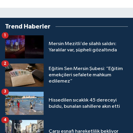
Trend Haberler
1
Mersin Mezitli’de silahlı saldırı:
Yaralılar var, şüpheli gözaltında
2
Eğitim Sen Mersin Şubesi: “Eğitim
emekçileri sefalete mahkum
edilemez”
3
Hissedilen sıcaklık 45 dereceyi
buldu, bunalan sahillere akın etti
4
Çarşı esnafı hareketlilik bekliyor