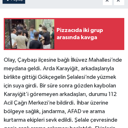
A
A
Pizzacıda iki grup
arasında kavga
Olay, Çaybaşı ilçesine bağlı İlküvez Mahallesi’nde
meydana geldi. Arda Karayiğit, arkadaşlarıyla
birlikte gittiği Gökçegelin Şelalesi’nde yüzmek
için suya girdi. Bir süre sonra gözden kaybolan
Karayiğit’i göremeyen arkadaşları, durumu 112
Acil Çağrı Merkezi’ne bildirdi. İhbar üzerine
bölgeye sağlık, jandarma, AFAD ve arama
kurtarma ekipleri sevk edildi. Şelale çevresinde