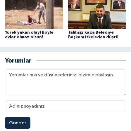
Yürek yakan olay! Böyle
Talihsiz kaza Belediye
evlat olmaz olsun!
Başkanı iskeleden düştü
Yorumlar
Gönder