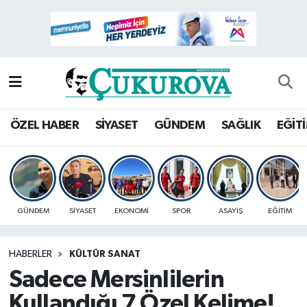
Mersin Nöbetçi Eczaneler
Mersin Hava Durumu
Mersin Namaz Vakitleri
ÖZEL HABER
SİYASET
GÜNDEM
SAĞLIK
EĞİT
Mersin Trafik Yoğunluk Haritası
Süper Lig Puan Durumu ve Fikstür
GÜNDEM
SİYASET
EKONOMİ
SPOR
ASAYİŞ
EĞİTİM
Tüm Manşetler
HABERLER
KÜLTÜR SANAT
Son Dakika Haberleri
Sadece Mersinlilerin
Haber Arşivi
Kullandığı 7 Özel Kelime!