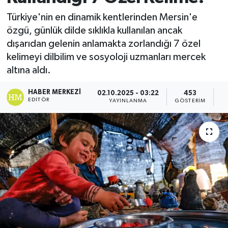
Türkiye'nin en dinamik kentlerinden Mersin'e
özgü, günlük dilde sıklıkla kullanılan ancak
dışarıdan gelenin anlamakta zorlandığı 7 özel
kelimeyi dilbilim ve sosyoloji uzmanları mercek
altına aldı.
HABER MERKEZI
02.10.2025 - 03:22
453
EDITÖR
YAYINLANMA
GÖSTERIM
O