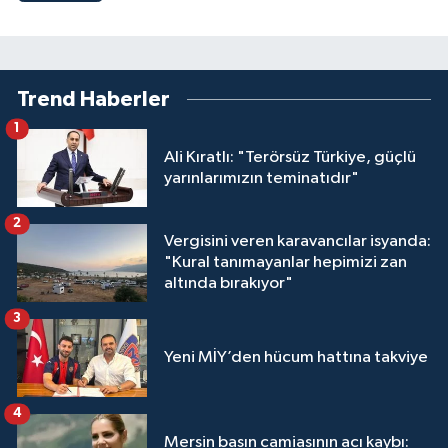
Trend Haberler
1
Ali Kıratlı: "Terörsüz Türkiye, güçlü
yarınlarımızın teminatıdır"
2
Vergisini veren karavancılar isyanda:
"Kural tanımayanlar hepimizi zan
altında bırakıyor"
3
Yeni MİY’den hücum hattına takviye
4
Mersin basın camiasının acı kaybı: