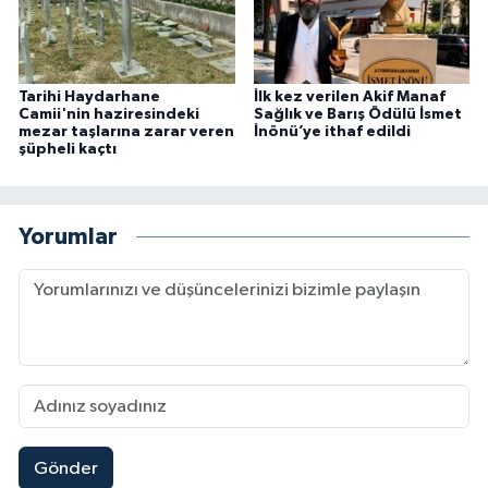
Tarihi Haydarhane
İlk kez verilen Akif Manaf
Camii'nin haziresindeki
Sağlık ve Barış Ödülü İsmet
mezar taşlarına zarar veren
İnönü’ye ithaf edildi
şüpheli kaçtı
Yorumlar
Gönder