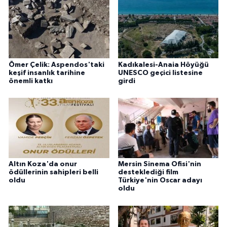
Ömer Çelik: Aspendos'taki
Kadıkalesi-Anaia Höyüğü
keşif insanlık tarihine
UNESCO geçici listesine
önemli katkı
girdi
Altın Koza'da onur
Mersin Sinema Ofisi'nin
ödüllerinin sahipleri belli
desteklediği film
oldu
Türkiye'nin Oscar adayı
oldu