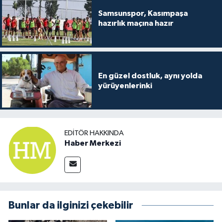
Samsunspor, Kasımpaşa
hazırlık maçına hazır
En güzel dostluk, aynı yolda
yürüyenlerinki
EDITÖR HAKKINDA
Haber Merkezi
Bunlar da ilginizi çekebilir