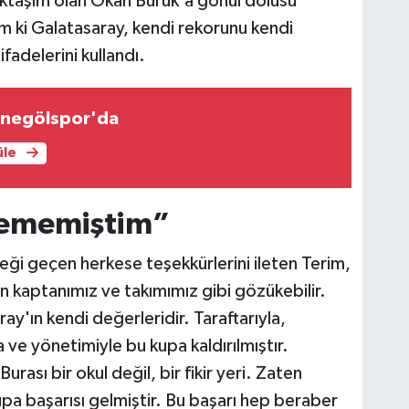
taşım olan Okan Buruk'a gönül dolusu
m ki Galatasaray, kendi rekorunu kendi
ifadelerini kullandı.
 İnegölspor'da
üle
edememiştim”
ği geçen herkese teşekkürlerini ileten Terim,
 kaptanımız ve takımımız gibi gözükebilir.
ay'ın kendi değerleridir. Taraftarıyla,
a ve yönetimiyle bu kupa kaldırılmıştır.
rası bir okul değil, bir fikir yeri. Zaten
pa başarısı gelmiştir. Bu başarı hep beraber