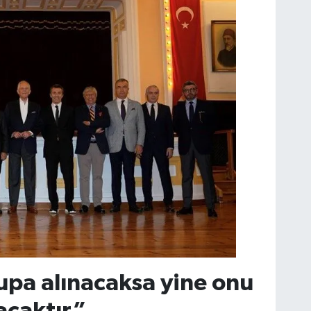
kupa alınacaksa yine onu
acaktır”