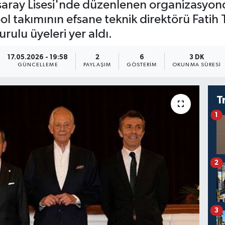
aray Lisesi'nde düzenlenen organizasyo
ol takımının efsane teknik direktörü Fatih 
ulu üyeleri yer aldı.
17.05.2026 - 19:58
2
6
3 DK
GÜNCELLEME
PAYLAŞIM
GÖSTERIM
OKUNMA SÜRESI
T
1
2
3