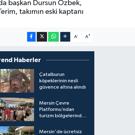
nda başkan Dursun Özbek,
Terim, takımın eski kaptanı
-
+
A
A
rend Haberler
Çatalburun
köpeklerinin nesli
güvence altına alındı
Mersin Çevre
Platformu’ndan
turizm bölgelerinde
inşaat yasağı çağrısı
Mersin'de ücretsiz