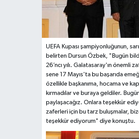
UEFA Kupası şampiyonluğunun, sarı-k
belirten Dursun Özbek, "Bugün bild
26’ncı yılı. Galatasaray'ın önemli za
sene 17 Mayıs'ta bu başarıda emeğ
özellikle başkanıma, hocama ve kap
kırmadılar ve buraya geldiler. Bugün
paylaşacağız. Onlara teşekkür edi
zaferleri için bu tarz buluşmalar, 
teşekkür ediyorum" diye konuştu.