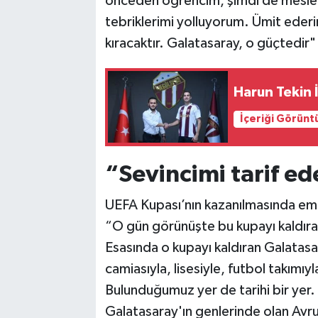
önceden öğrencim, şimdi de meslek
tebriklerimi yolluyorum. Ümit ederi
kıracaktır. Galatasaray, o güçtedir" 
Harun Tekin
İçeriği Görünt
“Sevincimi tarif 
UEFA Kupası’nın kazanılmasında eme
“O gün görünüşte bu kupayı kaldıran
Esasında o kupayı kaldıran Galatasar
camiasıyla, lisesiyle, futbol takımıyl
Bulunduğumuz yer de tarihi bir yer. Bu
Galatasaray'ın genlerinde olan Avru