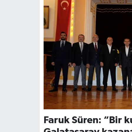
Faruk Süren: “Bir 
Galatasaray kazan