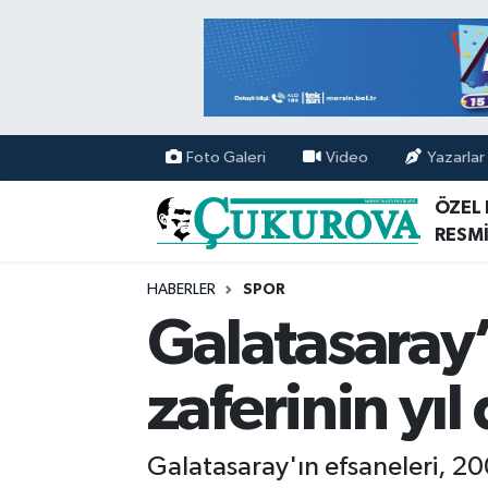
Mersin Nöbetçi Eczaneler
Mersin Hava Durumu
Foto Galeri
Video
Yazarlar
Mersin Namaz Vakitleri
ÖZEL
RESMİ
Mersin Trafik Yoğunluk Haritası
HABERLER
SPOR
Süper Lig Puan Durumu ve Fikstür
Galatasaray’
Tüm Manşetler
zaferinin yı
Son Dakika Haberleri
Galatasaray'ın efsaneleri, 2
Haber Arşivi