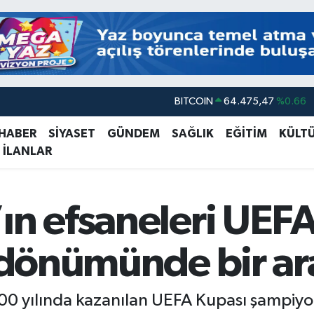
DOLAR
47,5971
%0.05
EURO
55,1336
%0.18
 HABER
SİYASET
GÜNDEM
SAĞLIK
EĞİTİM
KÜLT
 İLANLAR
STERLİN
64,2534
%0.22
GRAM ALTIN
6527.85
%0.54
BİST100
13.703
%11
ın efsaneleri UEF
BITCOIN
64.475,47
%0.66
l dönümünde bir ar
000 yılında kazanılan UEFA Kupası şampiyo