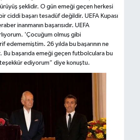
yürüyüş şeklidir. O gün emeği geçen herkesi
bir ciddi başarı tesadüf değildir. UEFA Kupası
beraber inanmanın başarısıdır. UEFA
ırlıyorum. 'Çocuğum olmuş gibi
rif edememiştim. 26 yılda bu başarının ne
r. Bu başarıda emeği geçen futbolculara bu
in teşekkür ediyorum” diye konuştu.