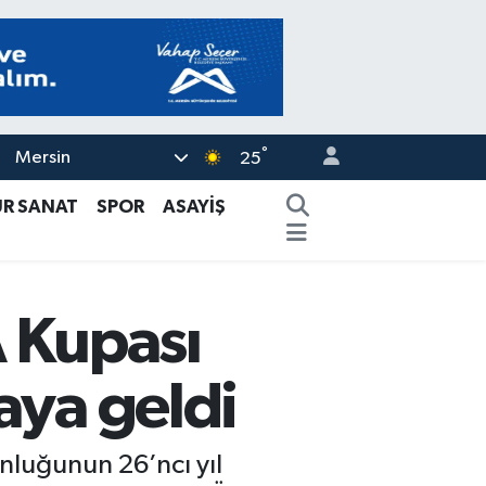
°
Mersin
25
ÜR SANAT
SPOR
ASAYİŞ
A Kupası
aya geldi
nluğunun 26’ncı yıl