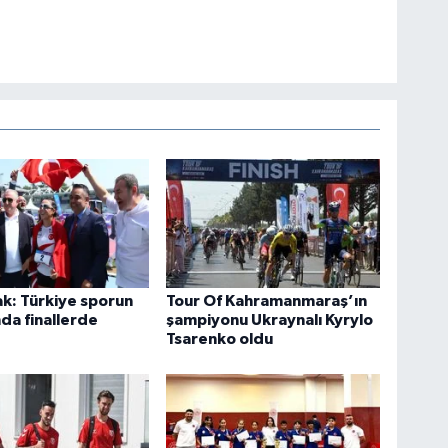
k: Türkiye sporun
Tour Of Kahramanmaraş’ın
nda finallerde
şampiyonu Ukraynalı Kyrylo
Tsarenko oldu