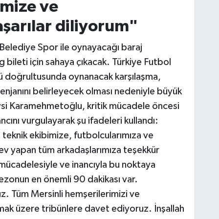
imize ve
şarılar diliyorum"
 Belediye Spor ile oynayacağı baraj
ileti için sahaya çıkacak. Türkiye Futbol
ü doğrultusunda oynanacak karşılaşma,
enjanını belirleyecek olması nedeniyle büyük
ysi Karamehmetoğlu, kritik mücadele öncesi
cını vurgulayarak şu ifadeleri kullandı:
eknik ekibimize, futbolcularımıza ve
v yapan tüm arkadaşlarımıza teşekkür
mücadelesiyle ve inancıyla bu noktaya
zonun en önemli 90 dakikası var.
z. Tüm Mersinli hemşerilerimizi ve
ak üzere tribünlere davet ediyoruz. İnşallah