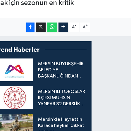
k için sezonun en kritik
-
+
A
A
rend Haberler
MERSİN BÜYÜKŞEHİR
BELEDİYE
BAŞKANLIĞINDAN
İLAN
MERSİN İLİ TOROSLAR
İLÇESİ MUHSİN
YANPAR 32 DERSLİKLİ
İLKOKUL YAPIM İŞİ
Mersin’de Hayrettin
Karaca heykeli dikkat