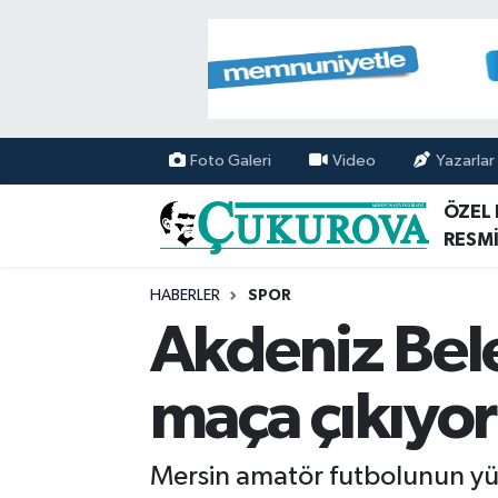
Mersin Nöbetçi Eczaneler
Mersin Hava Durumu
Foto Galeri
Video
Yazarlar
Mersin Namaz Vakitleri
ÖZEL
RESMİ
Mersin Trafik Yoğunluk Haritası
HABERLER
SPOR
Süper Lig Puan Durumu ve Fikstür
Akdeniz Bele
Tüm Manşetler
maça çıkıyor
Son Dakika Haberleri
Mersin amatör futbolunun yü
Haber Arşivi