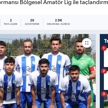
rmansı Bölgesel Amatör Lig ile taçlandırma
2
20
2 DK
PAYLAŞIM
GÖSTERIM
OKUNMA SÜRESI
T
1
2
3