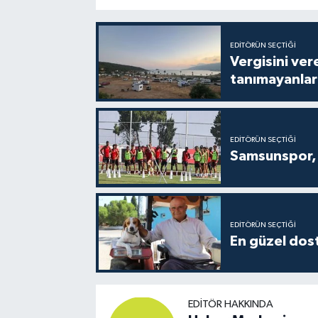
EDITÖRÜN SEÇTIĞI
Vergisini ver
tanımayanlar 
EDITÖRÜN SEÇTIĞI
Samsunspor, 
EDITÖRÜN SEÇTIĞI
En güzel dost
EDITÖR HAKKINDA