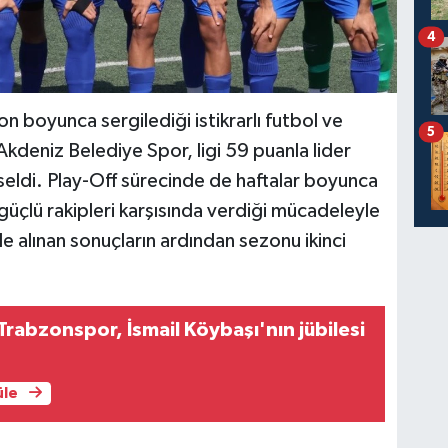
4
boyunca sergilediği istikrarlı futbol ve
5
kdeniz Belediye Spor, ligi 59 puanla lider
eldi. Play-Off sürecinde de haftalar boyunca
güçlü rakipleri karşısında verdiği mücadeleyle
e alınan sonuçların ardından sezonu ikinci
Trabzonspor, İsmail Köybaşı'nın jübilesi
üle