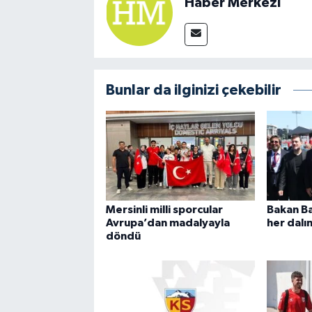
Haber Merkezi
Bunlar da ilginizi çekebilir
Mersinli milli sporcular
Bakan Ba
Avrupa’dan madalyayla
her dalı
döndü