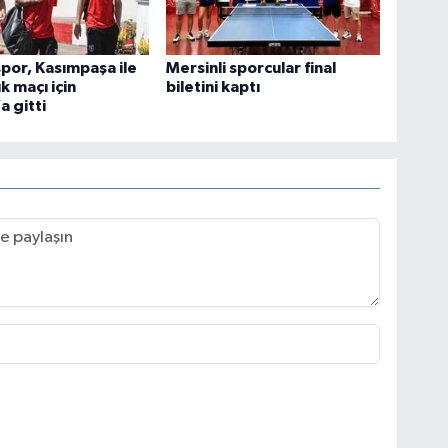
or, Kasımpaşa ile
Mersinli sporcular final
ık maçı için
biletini kaptı
a gitti