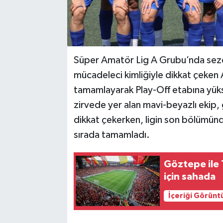
Süper Amatör Lig A Grubu’nda sezon 
mücadeleci kimliğiyle dikkat çeken A
tamamlayarak Play-Off etabına yüks
zirvede yer alan mavi-beyazlı ekip, 
dikkat çekerken, ligin son bölümünd
sırada tamamladı.
Göztepe ile 
için sahada
İçeriği Görünt