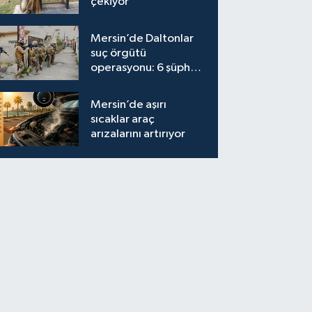
çekiyor
Mersin’de Daltonlar
suç örgütü
operasyonu: 6 şüpheli
tutuklandı
Mersin’de aşırı
sıcaklar araç
arızalarını artırıyor