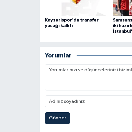
Kayserispor’da transfer
Samsunsp
yasağı kalktı
iki hazırl
İstanbul’
Yorumlar
Gönder