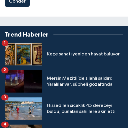
Gönder
Trend Haberler
1
Keçe sanatı yeniden hayat buluyor
2
Mersin Mezitli’de silahlı saldırı:
Yaralılar var, şüpheli gözaltında
3
Hissedilen sıcaklık 45 dereceyi
buldu, bunalan sahillere akın etti
4