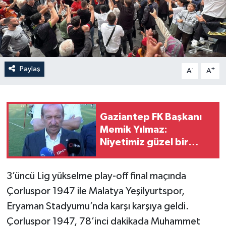
Paylaş
-
+
A
A
Gaziantep FK Başkanı
Memik Yılmaz:
Niyetimiz güzel bir
futbol izlettirmek
3’üncü Lig yükselme play-off final maçında
Çorluspor 1947 ile Malatya Yeşilyurtspor,
Eryaman Stadyumu’nda karşı karşıya geldi.
Çorluspor 1947, 78’inci dakikada Muhammet