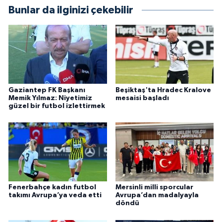
Bunlar da ilginizi çekebilir
Gaziantep FK Başkanı
Beşiktaş'ta Hradec Kralove
Memik Yılmaz: Niyetimiz
mesaisi başladı
güzel bir futbol izlettirmek
Fenerbahçe kadın futbol
Mersinli milli sporcular
takımı Avrupa’ya veda etti
Avrupa’dan madalyayla
döndü