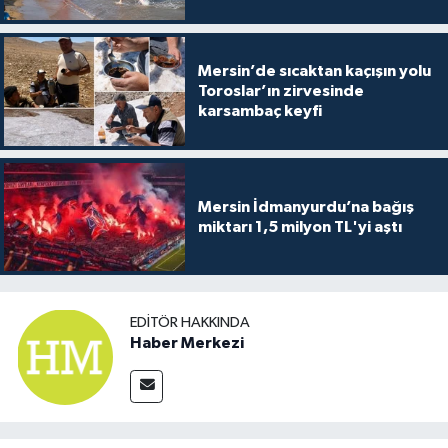
Mersin’de sıcaktan kaçışın yolu
Toroslar’ın zirvesinde
karsambaç keyfi
Mersin İdmanyurdu’na bağış
miktarı 1,5 milyon TL'yi aştı
EDITÖR HAKKINDA
Haber Merkezi