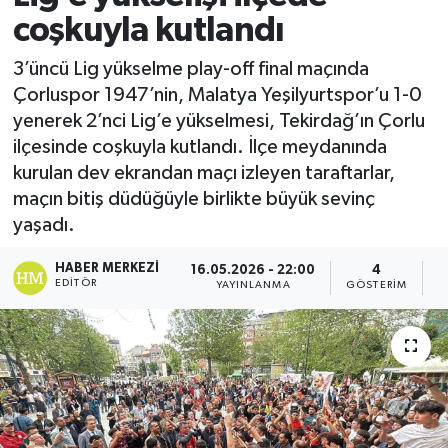
coşkuyla kutlandı
3’üncü Lig yükselme play-off final maçında
Çorluspor 1947’nin, Malatya Yeşilyurtspor’u 1-0
yenerek 2’nci Lig’e yükselmesi, Tekirdağ’ın Çorlu
ilçesinde coşkuyla kutlandı. İlçe meydanında
kurulan dev ekrandan maçı izleyen taraftarlar,
maçın bitiş düdüğüyle birlikte büyük sevinç
yaşadı.
HABER MERKEZI
16.05.2026 - 22:00
4
EDITÖR
YAYINLANMA
GÖSTERIM
O