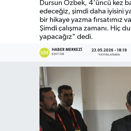
Dursun Özbek, 4’üncü kez ba
edeceğiz, şimdi daha iyisini 
bir hikaye yazma fırsatımız v
Şimdi çalışma zamanı. Hiç du
yapacağız" dedi.
HABER MERKEZI
23.05.2026 - 18:19
EDITÖR
YAYINLANMA