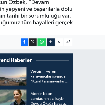
ursun Özbek, “Devam
n yepyeni ve başarılarla dolu
n tarihi bir sorumluluğu var.
duğumuz tüm hayalleri gerçek
-
+
A
A
rend Haberler
Vergisini veren
karavancılar isyanda:
"Kural tanımayanlar
hepimizi zan altında
bırakıyor"
Mersin basın
camiasının acı kaybı:
Duygu Öksüz hayatını