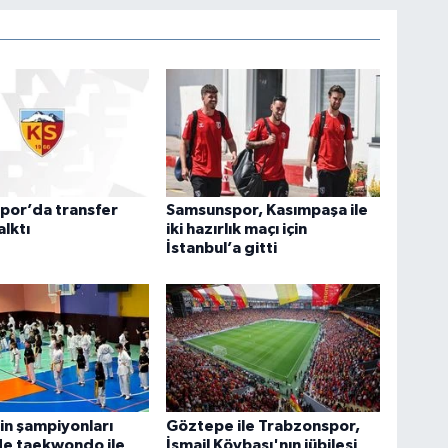
por’da transfer
Samsunspor, Kasımpaşa ile
alktı
iki hazırlık maçı için
İstanbul’a gitti
n şampiyonları
Göztepe ile Trabzonspor,
de taekwondo ile
İsmail Köybaşı'nın jübilesi