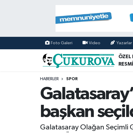
Mersin Nöbetçi Eczaneler
Mersin Hava Durumu
Foto Galeri
Video
Yazarlar
Mersin Namaz Vakitleri
ÖZEL
RESMİ
Mersin Trafik Yoğunluk Haritası
HABERLER
SPOR
Süper Lig Puan Durumu ve Fikstür
Galatasaray
Tüm Manşetler
başkan seçil
Son Dakika Haberleri
Galatasaray Olağan Seçimli G
Haber Arşivi