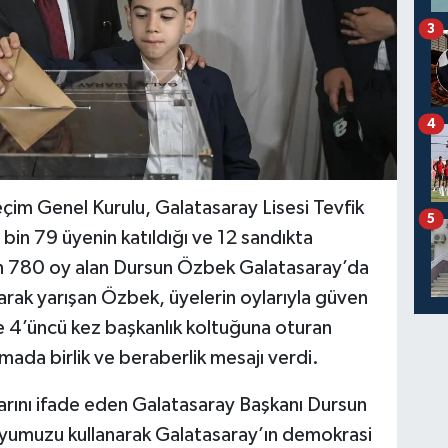
3
4
im Genel Kurulu, Galatasaray Lisesi Tevfik
5
 bin 79 üyenin katıldığı ve 12 sandıkta
n 780 oy alan Dursun Özbek Galatasaray’da
arak yarışan Özbek, üyelerin oylarıyla güven
te 4’üncü kez başkanlık koltuğuna oturan
mada birlik ve beraberlik mesajı verdi.
arını ifade eden Galatasaray Başkanı Dursun
umuzu kullanarak Galatasaray’ın demokrasi