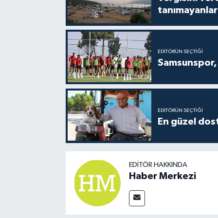
tanımayanlar 
EDITÖRÜN SEÇTIĞI
Samsunspor, 
EDITÖRÜN SEÇTIĞI
En güzel dost
EDITÖR HAKKINDA
Haber Merkezi