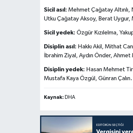
Sicil asıl:
Mehmet Çağatay Altınlı,
Utku Çağatay Aksoy, Berat Uygur, 
Sicil yedek:
Özgür Kızılelma, Yakup
Disiplin asıl:
Hakkı Akil, Mithat Ca
İbrahim Ziyal, Aydın Önder, Ahmet 
Disiplin yedek:
Hasan Mehmet Tiral
Mustafa Kaya Özgül, Günran Çalın.
Kaynak:
DHA
EDITÖRÜN SEÇTIĞI
Vergisini ver