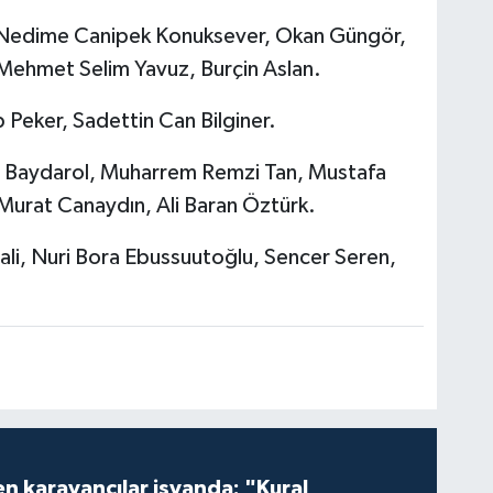
 Nedime Canipek Konuksever, Okan Güngör,
Mehmet Selim Yavuz, Burçin Aslan.
 Peker, Sadettin Can Bilginer.
n Baydarol, Muharrem Remzi Tan, Mustafa
Murat Canaydın, Ali Baran Öztürk.
i, Nuri Bora Ebussuutoğlu, Sencer Seren,
en karavancılar isyanda: "Kural