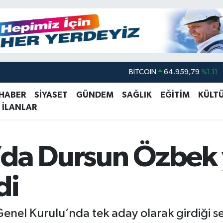
DOLAR
47,7436
%0.18
EURO
55,2510
%0.32
 HABER
SİYASET
GÜNDEM
SAĞLIK
EĞİTİM
KÜLT
 İLANLAR
STERLİN
64,4811
%0.38
GRAM ALTIN
6660.55
%0.03
BİST100
13.779
%-14
’da Dursun Özbek
BITCOIN
64.959,79
%1.11
di
enel Kurulu’nda tek aday olarak girdiği s