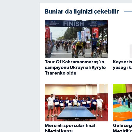
Bunlar da ilginizi çekebilir
Tour Of Kahramanmaraş’ın
Kayseris
şampiyonu Ukraynalı Kyrylo
yasağı k
Tsarenko oldu
Mersinli sporcular final
Geleceği
biletini kaptı
Mezitli’