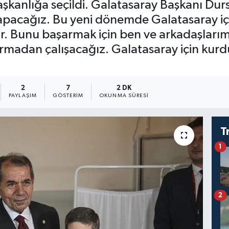
şkanlığa seçildi. Galatasaray Başkanı D
yapacağız. Bu yeni dönemde Galatasaray içi
ar. Bunu başarmak için ben ve arkadaşlarımı
rmadan çalışacağız. Galatasaray için kur
2
7
2 DK
PAYLAŞIM
GÖSTERIM
OKUNMA SÜRESI
T
1
2