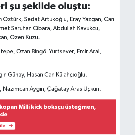
ri şu şekilde oluştu:
 Öztürk, Sedat Artukoğlu, Eray Yazgan, Can
met Saruhan Cibara, Abdullah Kavukcu,
can, Özen Kuzu.
tepe, Ozan Bingöl Yurtsever, Emir Aral,
gin Günay, Hasan Can Külahçıoğlu.
, Nazımcan Aygın, Çağatay Aras Uçkun.
kopan Milli kick boksçu üsteğmen,
gde
üle