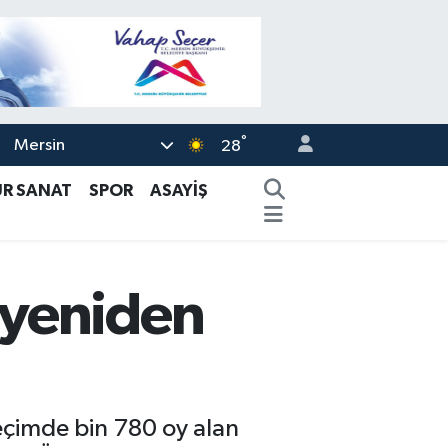
°
Mersin
28
ÜR SANAT
SPOR
ASAYİŞ
 yeniden
eçimde bin 780 oy alan