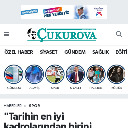
Mersin Nöbetçi Eczaneler
Mersin Hava Durumu
Mersin Namaz Vakitleri
ÖZEL HABER
SİYASET
GÜNDEM
SAĞLIK
EĞİT
Mersin Trafik Yoğunluk Haritası
Süper Lig Puan Durumu ve Fikstür
GÜNDEM
ASAYİŞ
SPOR
SİYASET
HABERDE
KÜLTÜR
Tüm Manşetler
HABERLER
SPOR
Son Dakika Haberleri
"Tarihin en iyi
Haber Arşivi
kadrolarından birini