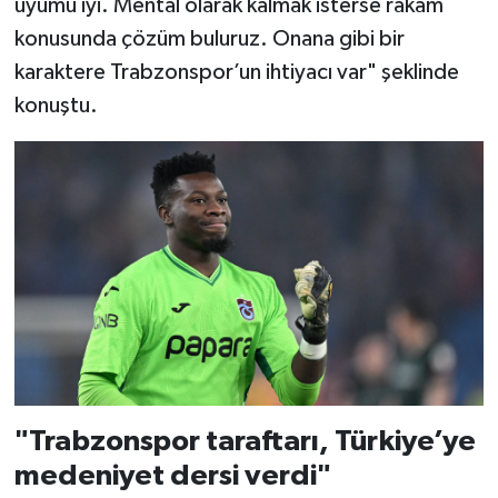
uyumu iyi. Mental olarak kalmak isterse rakam
konusunda çözüm buluruz. Onana gibi bir
karaktere Trabzonspor’un ihtiyacı var" şeklinde
konuştu.
"Trabzonspor taraftarı, Türkiye’ye
medeniyet dersi verdi"