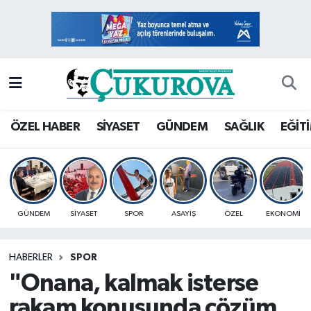
Mersin Nöbetçi Eczaneler
Mersin Hava Durumu
Mersin Namaz Vakitleri
ÖZEL HABER
SİYASET
GÜNDEM
SAĞLIK
EĞİT
Mersin Trafik Yoğunluk Haritası
Süper Lig Puan Durumu ve Fikstür
GÜNDEM
SİYASET
SPOR
ASAYİŞ
ÖZEL
EKONOMİ
Tüm Manşetler
HABERLER
SPOR
Son Dakika Haberleri
"Onana, kalmak isterse
Haber Arşivi
rakam konusunda çözüm