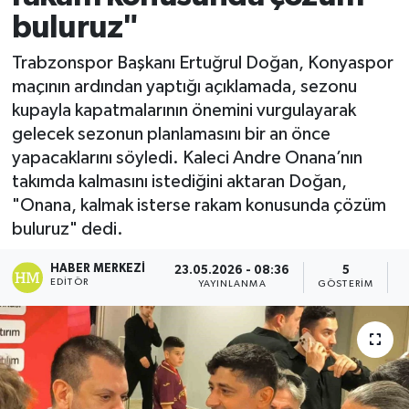
buluruz"
Trabzonspor Başkanı Ertuğrul Doğan, Konyaspor
maçının ardından yaptığı açıklamada, sezonu
kupayla kapatmalarının önemini vurgulayarak
gelecek sezonun planlamasını bir an önce
yapacaklarını söyledi. Kaleci Andre Onana’nın
takımda kalmasını istediğini aktaran Doğan,
"Onana, kalmak isterse rakam konusunda çözüm
buluruz" dedi.
HABER MERKEZI
23.05.2026 - 08:36
5
EDITÖR
YAYINLANMA
GÖSTERIM
O