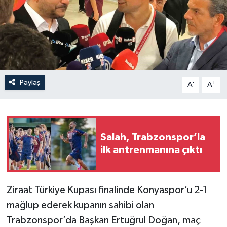
Paylaş
-
+
A
A
Salah, Trabzonspor’la
ilk antrenmanına çıktı
Ziraat Türkiye Kupası finalinde Konyaspor’u 2-1
mağlup ederek kupanın sahibi olan
Trabzonspor’da Başkan Ertuğrul Doğan, maç