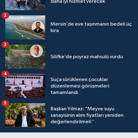
daha iyi hizmet verecek
2
Mersin’de eve taşınmanın bedeli üç
kira
3
Silifke’de poyraz mahsulü vurdu
4
Suça sürüklenen çocuklar
düzenlemesi görüşmeleri
tamamlandı
5
Başkan Yılmaz: "Meyve suyu
sanayisinin alım fiyatları yeniden
değerlendirilmeli''