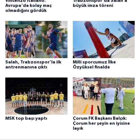
Vincenzo Italiano:
Trabzonspor'da Salah’a
Avrupa'da kolay maç
büyük imza töreni
olmadığını gördük
Salah, Trabzonspor’la ilk
Milli sporcumuz İlke
antrenmanına çıktı
Özyüksel finalde
MSK top başı yaptı
Çorum FK Başkanı Balçık:
Çorum her şeyin en iyisine
layık