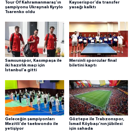
Tour Of Kahramanmaraş’ın
Kayserispor’da transfer
şampiyonu Ukraynalı Kyrylo
yasağı kalktı
Tsarenko oldu
Samsunspor, Kasımpaşa ile
Mersinli sporcular final
iki hazırlık maçı için
biletini kaptı
İstanbul’a gitti
Geleceğin şampiyonları
Göztepe ile Trabzonspor,
Mezitli’de taekwondo ile
İsmail Köybaşı'nın jübilesi
yetişiyor
için sahada