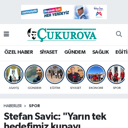
Mersin Nöbetçi Eczaneler
Mersin Hava Durumu
Mersin Namaz Vakitleri
ÖZEL HABER
SİYASET
GÜNDEM
SAĞLIK
EĞİT
Mersin Trafik Yoğunluk Haritası
Süper Lig Puan Durumu ve Fikstür
ASAYİŞ
GÜNDEM
EĞİTİM
SİYASET
EKONOMİ
SPOR
Tüm Manşetler
HABERLER
SPOR
Son Dakika Haberleri
Stefan Savic: "Yarın tek
Haber Arşivi
hedefimiz kupayı