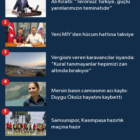
Ali Kıratlı: "Terörsüz Türkiye, güçlü
yarınlarımızın teminatıdır"
2
Yeni MİY’den hücum hattına takviye
3
Vergisini veren karavancılar isyanda:
"Kural tanımayanlar hepimizi zan
altında bırakıyor"
4
Mersin basın camiasının acı kaybı:
Duygu Öksüz hayatını kaybetti
5
Samsunspor, Kasımpaşa hazırlık
maçına hazır