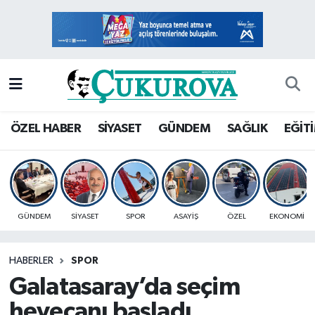
Mersin Nöbetçi Eczaneler
Mersin Hava Durumu
Mersin Namaz Vakitleri
ÖZEL HABER
SİYASET
GÜNDEM
SAĞLIK
EĞİT
Mersin Trafik Yoğunluk Haritası
Süper Lig Puan Durumu ve Fikstür
GÜNDEM
SİYASET
SPOR
ASAYİŞ
ÖZEL
EKONOMİ
Tüm Manşetler
HABERLER
SPOR
Son Dakika Haberleri
Galatasaray’da seçim
Haber Arşivi
heyecanı başladı