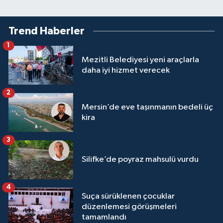
Trend Haberler
1
Mezitli Belediyesi yeni araçlarla
daha iyi hizmet verecek
2
Mersin’de eve taşınmanın bedeli üç
kira
3
Silifke’de poyraz mahsulü vurdu
4
Suça sürüklenen çocuklar
düzenlemesi görüşmeleri
tamamlandı