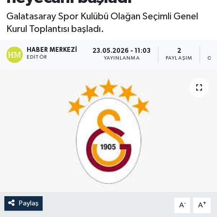
Galatasaray Spor Kulübü Olağan Seçimli Genel
Kurul Toplantısı başladı.
HABER MERKEZI
23.05.2026 - 11:03
2
EDITÖR
YAYINLANMA
PAYLAŞIM
GÖ
Paylaş
-
+
A
A