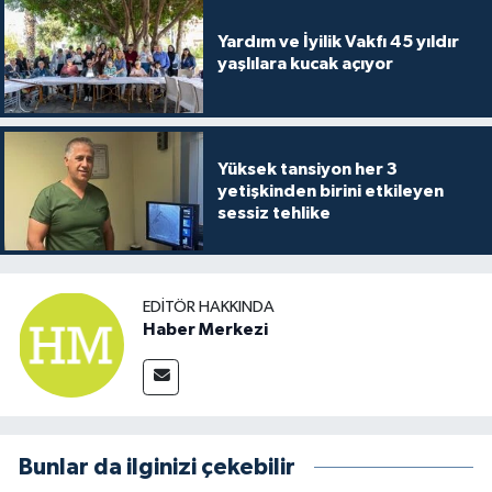
Yardım ve İyilik Vakfı 45 yıldır
yaşlılara kucak açıyor
Yüksek tansiyon her 3
yetişkinden birini etkileyen
sessiz tehlike
EDITÖR HAKKINDA
Haber Merkezi
Bunlar da ilginizi çekebilir