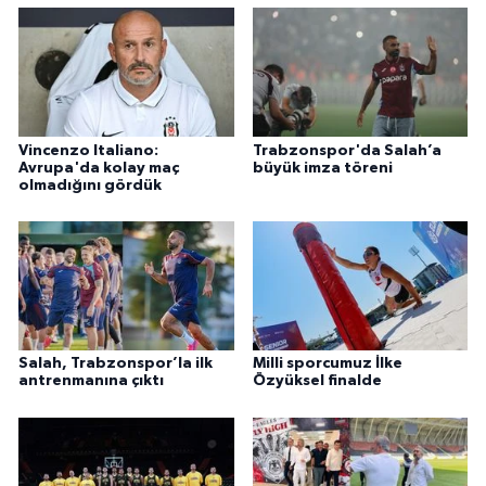
Vincenzo Italiano:
Trabzonspor'da Salah’a
Avrupa'da kolay maç
büyük imza töreni
olmadığını gördük
Salah, Trabzonspor’la ilk
Milli sporcumuz İlke
antrenmanına çıktı
Özyüksel finalde