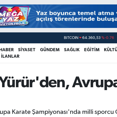
BITCOIN
64.360,53
%-0.76
DOLAR
47,7143
%0.16
 HABER
SİYASET
GÜNDEM
SAĞLIK
EĞİTİM
KÜLT
 İLANLAR
EURO
55,0317
%-0.02
STERLİN
64,2463
%0.07
GRAM ALTIN
6574.81
%1.44
Yürür'den, Avrupa
BİST100
13.887
%64
a Karate Şampiyonası'nda milli sporcu Ö