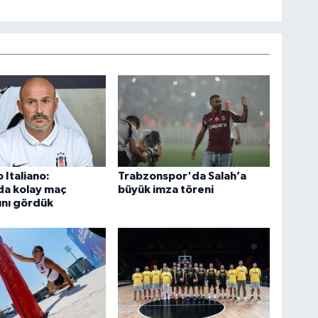
 Italiano:
Trabzonspor'da Salah’a
da kolay maç
büyük imza töreni
ını gördük