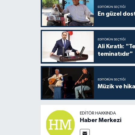
EDITÖRÜN SEÇTIĞI
En güzel dost
EDITÖRÜN SEÇTIĞI
Ali Kıratlı: "
teminatıdır"
EDITÖRÜN SEÇTIĞI
Müzik ve hika
EDITÖR HAKKINDA
Haber Merkezi