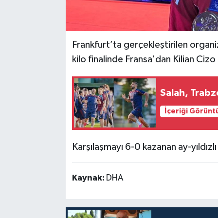
Frankfurt’ta gerçekleştirilen orga
kilo finalinde Fransa'dan Kilian Cizo 
Salah, Trabz
İçeriği Görünt
Karşılaşmayı 6-0 kazanan ay-yıldız
Kaynak:
DHA