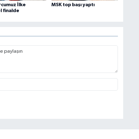
orcumuz İlke
MSK top başı yaptı
 finalde