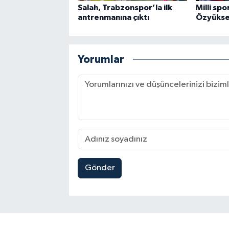
Salah, Trabzonspor’la ilk
Milli sp
antrenmanına çıktı
Özyüksel
Yorumlar
Gönder