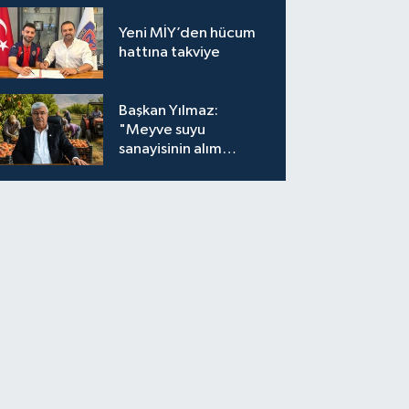
Yeni MİY’den hücum
hattına takviye
Başkan Yılmaz:
"Meyve suyu
sanayisinin alım
fiyatları yeniden
değerlendirilmeli''