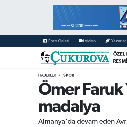
Mersin Nöbetçi Eczaneler
Mersin Hava Durumu
Foto Galeri
Video
Yazarlar
Mersin Namaz Vakitleri
ÖZEL
RESMİ
Mersin Trafik Yoğunluk Haritası
HABERLER
SPOR
Süper Lig Puan Durumu ve Fikstür
Ömer Faruk 
Tüm Manşetler
madalya
Son Dakika Haberleri
Almanya'da devam eden Avrup
Haber Arşivi