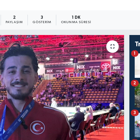
2
3
1 DK
PAYLAŞIM
GÖSTERIM
OKUNMA SÜRESI
T
1
2
3