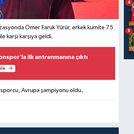
4
nizasyonda Ömer Faruk Yürür, erkek kumite 75
5
ile karşı karşıya geldi.
onspor’la ilk antrenmanına çıktı
üle
lı sporcu, Avrupa şampiyonu oldu.