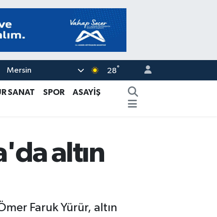
°
Mersin
28
ÜR SANAT
SPOR
ASAYİŞ
'da altın
mer Faruk Yürür, altın