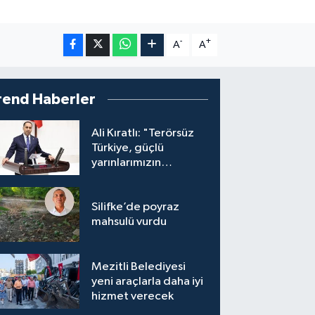
-
+
A
A
rend Haberler
Ali Kıratlı: "Terörsüz
Türkiye, güçlü
yarınlarımızın
teminatıdır"
Silifke’de poyraz
mahsulü vurdu
Mezitli Belediyesi
yeni araçlarla daha iyi
hizmet verecek