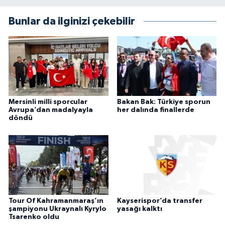
Bunlar da ilginizi çekebilir
Mersinli milli sporcular
Bakan Bak: Türkiye sporun
Avrupa’dan madalyayla
her dalında finallerde
döndü
Tour Of Kahramanmaraş’ın
Kayserispor’da transfer
şampiyonu Ukraynalı Kyrylo
yasağı kalktı
Tsarenko oldu