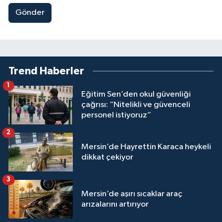
Gönder
Trend Haberler
1
Eğitim Sen’den okul güvenliği
çağrısı: “Nitelikli ve güvenceli
personel istiyoruz”
2
Mersin’de Hayrettin Karaca heykeli
dikkat çekiyor
3
Mersin’de aşırı sıcaklar araç
arızalarını artırıyor