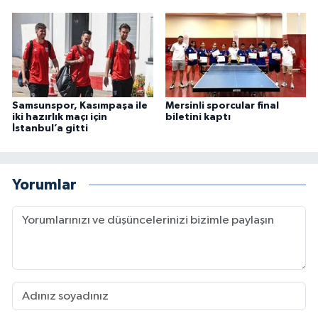
Samsunspor, Kasımpaşa ile
Mersinli sporcular final
iki hazırlık maçı için
biletini kaptı
İstanbul’a gitti
Yorumlar