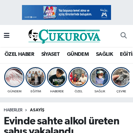
Mersin Nöbetçi Eczaneler
Mersin Hava Durumu
Mersin Namaz Vakitleri
ÖZEL HABER
SİYASET
GÜNDEM
SAĞLIK
EĞİT
Mersin Trafik Yoğunluk Haritası
Süper Lig Puan Durumu ve Fikstür
GÜNDEM
EĞİTİM
HABERDE
ÖZEL
SAĞLIK
ÇEVRE
Tüm Manşetler
HABERLER
ASAYİŞ
Son Dakika Haberleri
Evinde sahte alkol üreten
Haber Arşivi
şahıs yakalandı