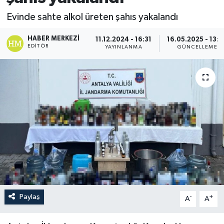
Evinde sahte alkol üreten şahıs yakalandı
HABER MERKEZI
11.12.2024 - 16:31
16.05.2025 - 13:5
EDITÖR
YAYINLANMA
GÜNCELLEME
Paylaş
-
+
A
A