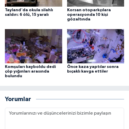
Tayland'da okula silahlı
Korsan otoparkçılara
saldırı: 6 ölü, 15 yaralı
operasyonda 10 kişi
gözaltında
Komşuları kayboldu dedi
Önce kaza yaptılar sonra
çöp yığınları arasında
bıçaklı kavga ettiler
bulundu
Yorumlar