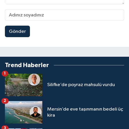
Gönder
Trend Haberler
1
Silifke’de poyraz mahsulü vurdu
2
Mersin’de eve taşınmanın bedeli üç
kira
3