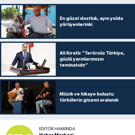
En güzel dostluk, aynı yolda
yürüyenlerinki
Ali Kıratlı: "Terörsüz Türkiye,
güçlü yarınlarımızın
teminatıdır"
Müzik ve hikaye buluştu
türkülerin gizemi aralandı
EDITÖR HAKKINDA
Haber Merkezi