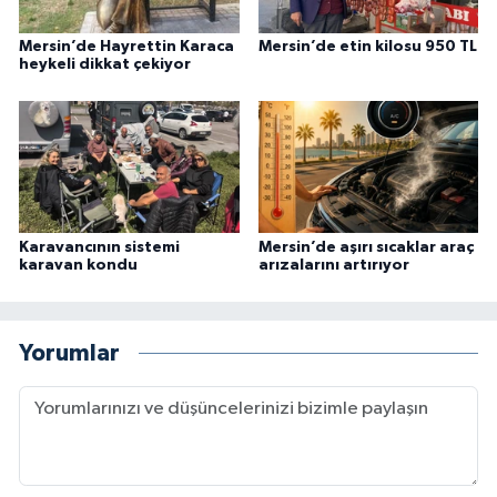
Mersin’de Hayrettin Karaca
Mersin’de etin kilosu 950 TL
heykeli dikkat çekiyor
Karavancının sistemi
Mersin’de aşırı sıcaklar araç
karavan kondu
arızalarını artırıyor
Yorumlar