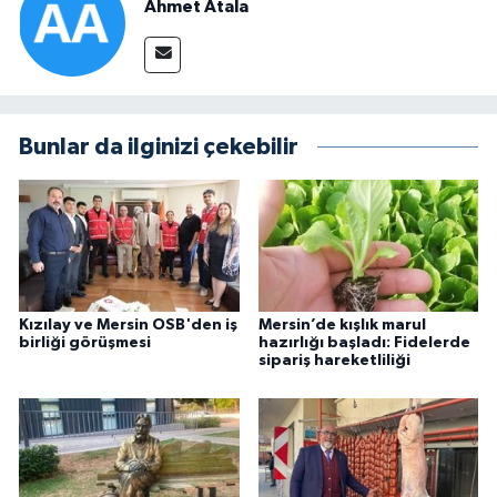
Ahmet Atala
Bunlar da ilginizi çekebilir
Kızılay ve Mersin OSB'den iş
Mersin’de kışlık marul
birliği görüşmesi
hazırlığı başladı: Fidelerde
sipariş hareketliliği