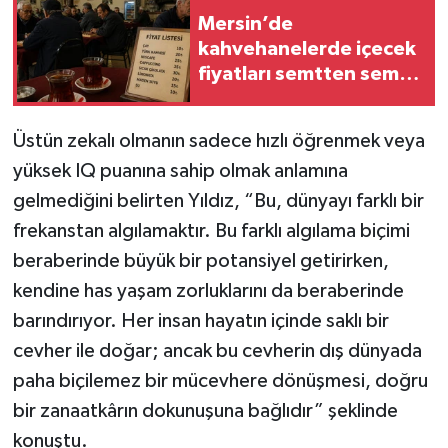
Mersin’de
kahvehanelerde içecek
fiyatları semtten semte
değişiyor
Üstün zekalı olmanın sadece hızlı öğrenmek veya
yüksek IQ puanına sahip olmak anlamına
gelmediğini belirten Yıldız, “Bu, dünyayı farklı bir
frekanstan algılamaktır. Bu farklı algılama biçimi
beraberinde büyük bir potansiyel getirirken,
kendine has yaşam zorluklarını da beraberinde
barındırıyor. Her insan hayatın içinde saklı bir
cevher ile doğar; ancak bu cevherin dış dünyada
paha biçilemez bir mücevhere dönüşmesi, doğru
bir zanaatkârın dokunuşuna bağlıdır” şeklinde
konuştu.