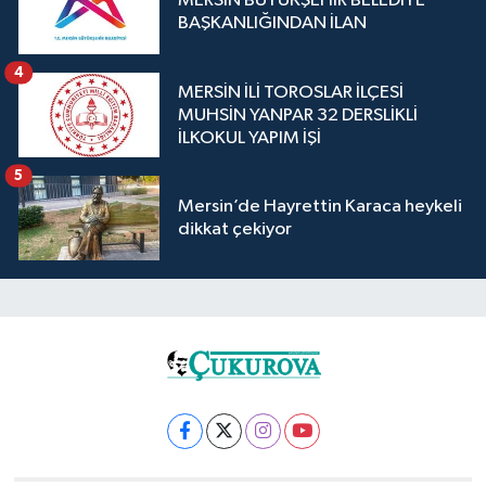
MERSİN BÜYÜKŞEHİR BELEDİYE
BAŞKANLIĞINDAN İLAN
4
MERSİN İLİ TOROSLAR İLÇESİ
MUHSİN YANPAR 32 DERSLİKLİ
İLKOKUL YAPIM İŞİ
5
Mersin’de Hayrettin Karaca heykeli
dikkat çekiyor