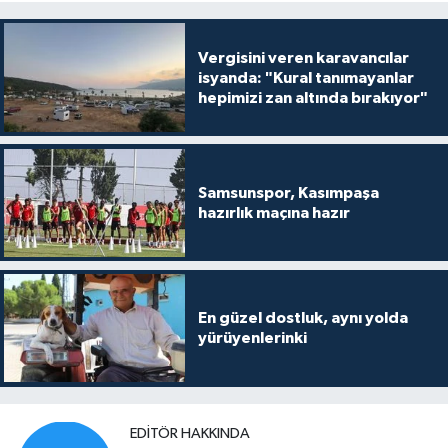
Vergisini veren karavancılar
isyanda: "Kural tanımayanlar
hepimizi zan altında bırakıyor"
Samsunspor, Kasımpaşa
hazırlık maçına hazır
En güzel dostluk, aynı yolda
yürüyenlerinki
EDITÖR HAKKINDA