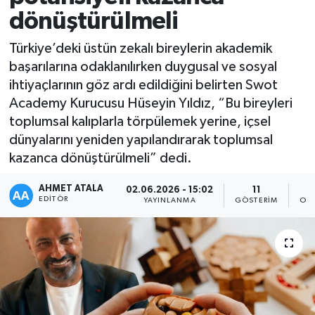
dönüştürülmeli
Türkiye’deki üstün zekalı bireylerin akademik
başarılarına odaklanılırken duygusal ve sosyal
ihtiyaçlarının göz ardı edildiğini belirten Swot
Academy Kurucusu Hüseyin Yıldız, “Bu bireyleri
toplumsal kalıplarla törpülemek yerine, içsel
dünyalarını yeniden yapılandırarak toplumsal
kazanca dönüştürülmeli” dedi.
AHMET ATALA
02.06.2026 - 15:02
11
EDITÖR
YAYINLANMA
GÖSTERIM
OK