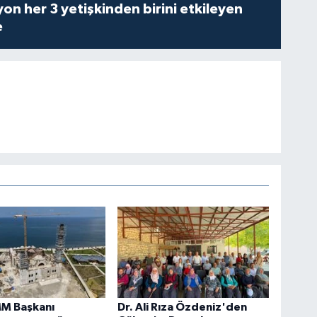
on her 3 yetişkinden birini etkileyen
e
MM Başkanı
Dr. Ali Rıza Özdeniz'den