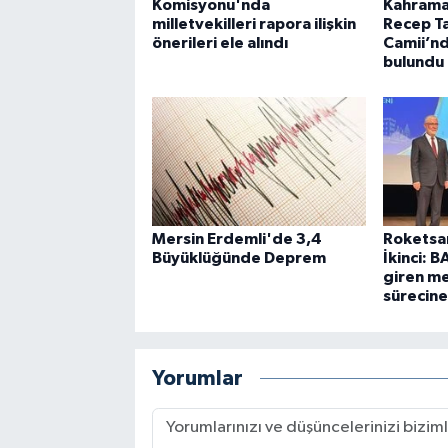
Komisyonu'nda
Kahrama
milletvekilleri rapora ilişkin
Recep T
önerileri ele alındı
Camii’n
bulundu
Mersin Erdemli'de 3,4
Roketsa
Büyüklüğünde Deprem
İkinci: 
giren me
sürecine
Yorumlar