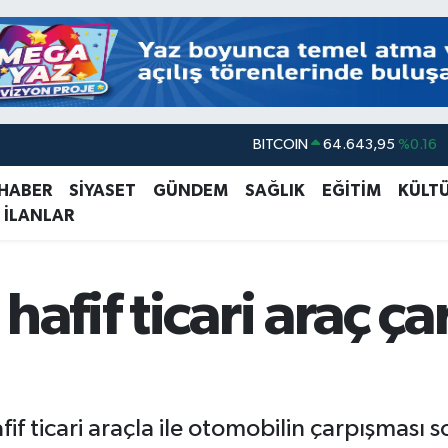
BITCOIN
64.643,95
%0.16
DOLAR
47,6006
%0.06
 HABER
SİYASET
GÜNDEM
SAĞLIK
EĞİTİM
KÜLT
EURO
55,0250
%0.02
 İLANLAR
STERLİN
64,2398
%0.2
GRAM ALTIN
6500.87
%0.12
afif ticari araç çar
BİST100
13.799
%70
if ticari araçla ile otomobilin çarpışması s