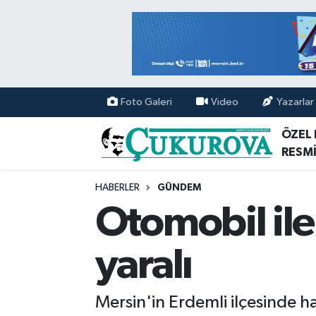
Mersin Nöbetçi Eczaneler
Mersin Hava Durumu
Foto Galeri
Video
Yazarlar
Mersin Namaz Vakitleri
ÖZEL
RESMİ
Mersin Trafik Yoğunluk Haritası
HABERLER
GÜNDEM
Süper Lig Puan Durumu ve Fikstür
Otomobil ile h
Tüm Manşetler
yaralı
Son Dakika Haberleri
Mersin'in Erdemli ilçesinde haf
Haber Arşivi