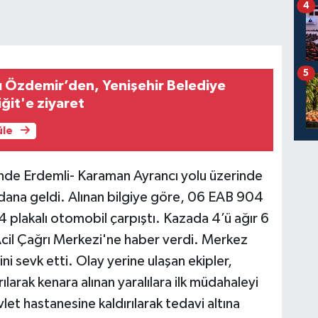
4
5
ı Özdemir’den, Yenişehir Belediye
ğit'e ziyaret
üle
sinde Erdemli- Karaman Ayrancı yolu üzerinde
ydana geldi. Alınan bilgiye göre, 06 EAB 904
234 plakalı otomobil çarpıştı. Kazada 4’ü ağır 6
 Acil Çağrı Merkezi'ne haber verdi. Merkez
ni sevk etti. Olay yerine ulaşan ekipler,
larak kenara alınan yaralılara ilk müdahaleyi
vlet hastanesine kaldırılarak tedavi altına