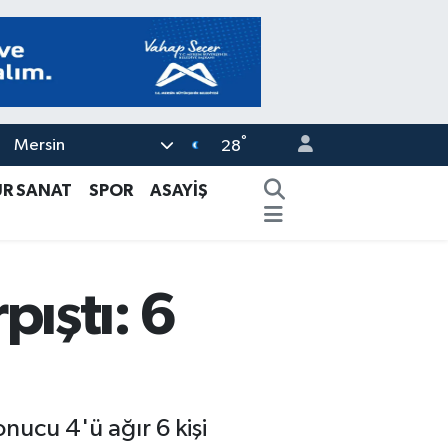
°
Mersin
28
ÜR SANAT
SPOR
ASAYİŞ
pıştı: 6
onucu 4'ü ağır 6 kişi