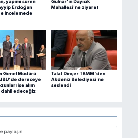
n, yapımı süren
Gülnar'ın Dayıcık
ayyip Erdoğan
Mahallesi'ne ziyaret
de incelemede
n Genel Müdürü
Talat Dinçer TBMM'den
BAİBÜ’de dereceye
Akdeniz Belediyesi'ne
zunları işe alım
seslendi
 dahil edeceğiz