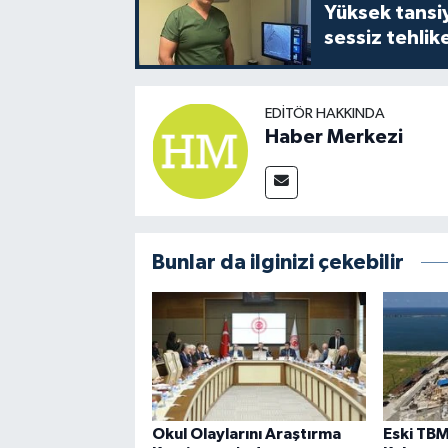
Yüksek tansiy
sessiz tehlik
EDITÖR HAKKINDA
Haber Merkezi
Bunlar da ilginizi çekebilir
Okul Olaylarını Araştırma
Eski TB