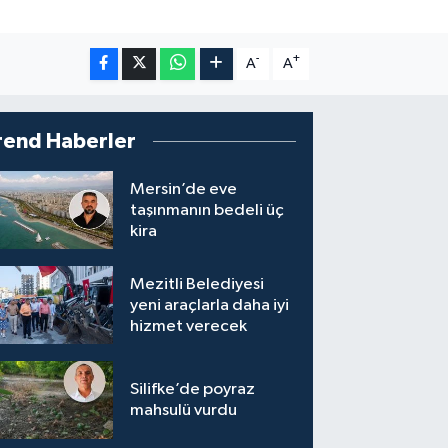
-
+
A
A
rend Haberler
Mersin’de eve
taşınmanın bedeli üç
kira
Mezitli Belediyesi
yeni araçlarla daha iyi
hizmet verecek
Silifke’de poyraz
mahsulü vurdu