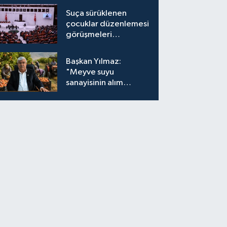
Suça sürüklenen
çocuklar düzenlemesi
görüşmeleri
tamamlandı
Başkan Yılmaz:
"Meyve suyu
sanayisinin alım
fiyatları yeniden
değerlendirilmeli''