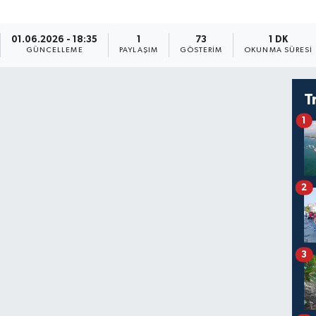
01.06.2026 - 18:35
1
73
1 DK
GÜNCELLEME
PAYLAŞIM
GÖSTERIM
OKUNMA SÜRESI
T
1
2
3