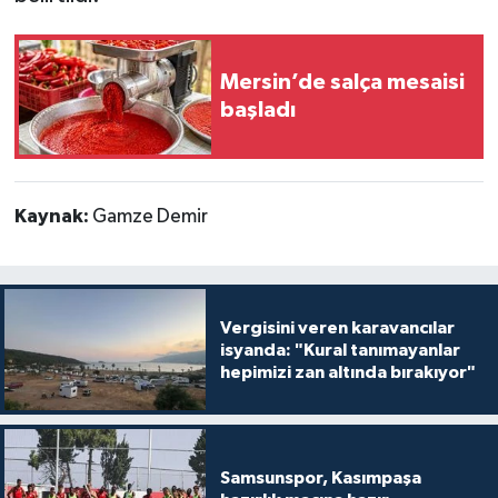
Mersin’de salça mesaisi
başladı
Kaynak:
Gamze Demir
Vergisini veren karavancılar
isyanda: "Kural tanımayanlar
hepimizi zan altında bırakıyor"
Samsunspor, Kasımpaşa