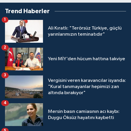
Trend Haberler
1
Ali Kıratlı: "Terörsüz Türkiye, güçlü
yarınlarımızın teminatıdır"
2
Yeni MİY’den hücum hattına takviye
3
Vergisini veren karavancılar isyanda:
"Kural tanımayanlar hepimizi zan
altında bırakıyor"
4
Mersin basın camiasının acı kaybı:
Duygu Öksüz hayatını kaybetti
5