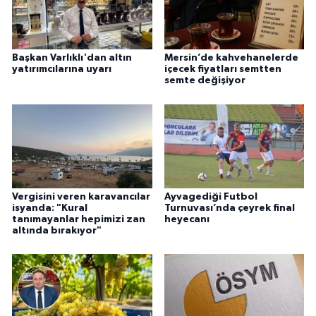
Başkan Varlıklı'dan altın
Mersin’de kahvehanelerde
yatırımcılarına uyarı
içecek fiyatları semtten
semte değişiyor
Vergisini veren karavancılar
Ayvagediği Futbol
isyanda: "Kural
Turnuvası’nda çeyrek final
tanımayanlar hepimizi zan
heyecanı
altında bırakıyor"