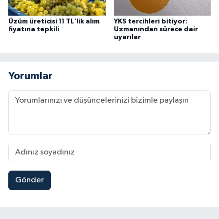
Üzüm üreticisi 11 TL'lik alım
YKS tercihleri bitiyor:
fiyatına tepkili
Uzmanından sürece dair
uyarılar
Yorumlar
Gönder