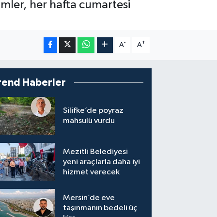
timler, her hafta cumartesi
-
+
A
A
rend Haberler
Silifke’de poyraz
mahsulü vurdu
Mezitli Belediyesi
yeni araçlarla daha iyi
hizmet verecek
Mersin’de eve
taşınmanın bedeli üç