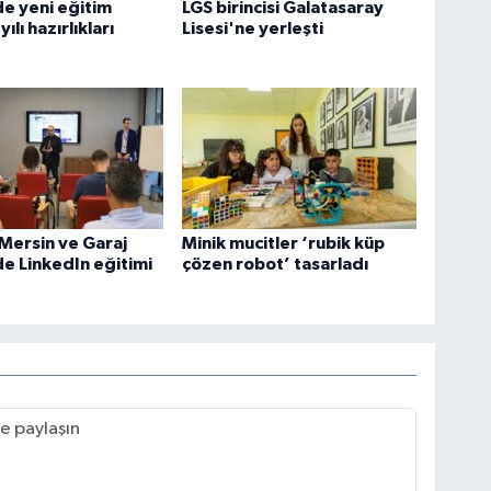
e yeni eğitim
LGS birincisi Galatasaray
ılı hazırlıkları
Lisesi'ne yerleşti
Mersin ve Garaj
Minik mucitler ‘rubik küp
e LinkedIn eğitimi
çözen robot’ tasarladı