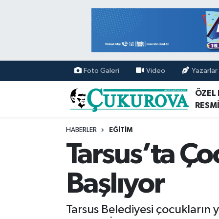
Mersin Nöbetçi Eczaneler
Mersin Hava Durumu
Foto Galeri
Video
Yazarlar
Mersin Namaz Vakitleri
ÖZEL
RESMİ
Mersin Trafik Yoğunluk Haritası
HABERLER
EĞİTİM
Süper Lig Puan Durumu ve Fikstür
Tarsus’ta Çoc
Tüm Manşetler
Başlıyor
Son Dakika Haberleri
Tarsus Belediyesi çocukların 
Haber Arşivi