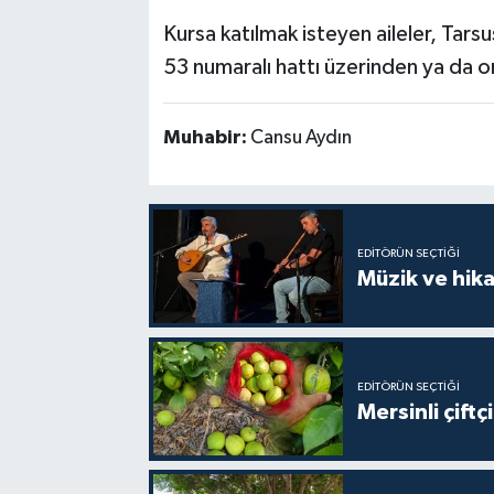
Kursa katılmak isteyen aileler, Tars
53 numaralı hattı üzerinden ya da on
Muhabir:
Cansu Aydın
EDITÖRÜN SEÇTIĞI
Müzik ve hika
EDITÖRÜN SEÇTIĞI
Mersinli çift