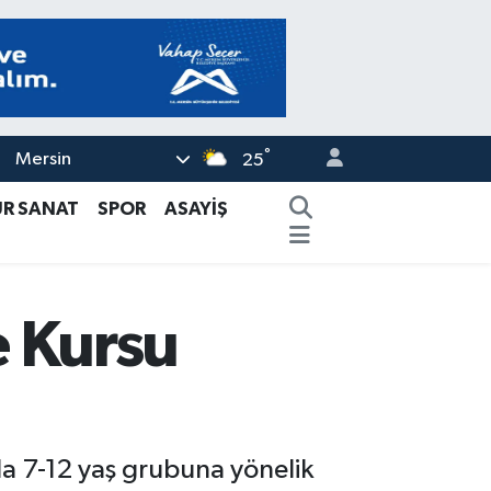
°
Mersin
25
ÜR SANAT
SPOR
ASAYİŞ
e Kursu
la 7-12 yaş grubuna yönelik