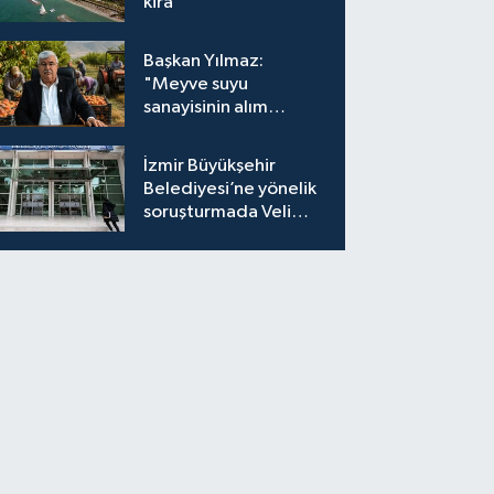
kira
Başkan Yılmaz:
"Meyve suyu
sanayisinin alım
fiyatları yeniden
değerlendirilmeli''
İzmir Büyükşehir
Belediyesi’ne yönelik
soruşturmada Veli
Ağbaba'nın ağabeyi
tutuklandı