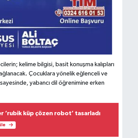
erin; kelime bilgisi, basit konuşma kalıpları
 sağlanacak. Çocuklara yönelik eğlenceli ve
 sayesinde, yabancı dil öğrenimine erken
er ‘rubik küp çözen robot’ tasarladı
üle