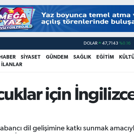
DOLAR
47,7143
%0.16
EURO
55,0317
%-0.02
 HABER
SİYASET
GÜNDEM
SAĞLIK
EĞİTİM
KÜLT
 İLANLAR
STERLİN
64,2463
%0.07
GRAM ALTIN
6510.40
%0.45
BİST100
13.799
%70
uklar için İngilizc
BITCOIN
64.225,61
%-0.63
yabancı dil gelişimine katkı sunmak amacıy