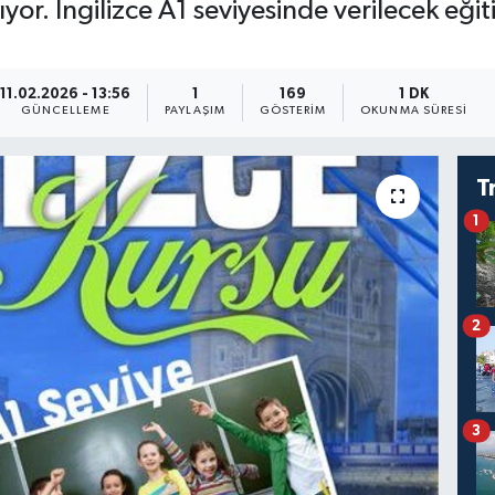
ıyor. İngilizce A1 seviyesinde verilecek eği
11.02.2026 - 13:56
1
169
1 DK
GÜNCELLEME
PAYLAŞIM
GÖSTERIM
OKUNMA SÜRESI
T
1
2
3