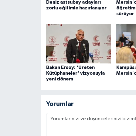
Deniz astsubay adayları
Mersin'd
zorlu eğitimle hazırlanıyor
öğretim y
sürüyor
Bakan Ersoy: 'Üreten
Kampüs 
Kütüphaneler' vizyonuyla
Mersin'd
yeni dönem
Yorumlar