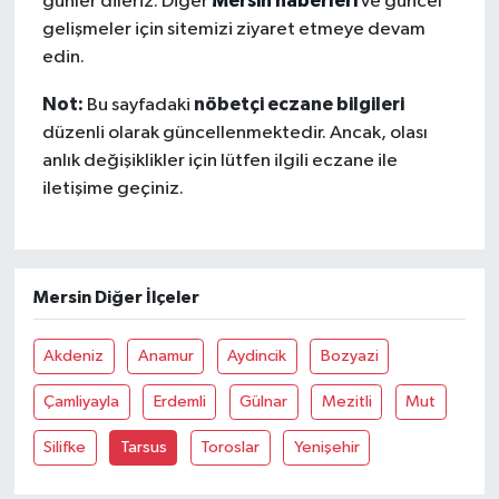
Mersin haberleri
günler dileriz. Diğer
ve güncel
gelişmeler için sitemizi ziyaret etmeye devam
edin.
Not:
nöbetçi eczane bilgileri
Bu sayfadaki
düzenli olarak güncellenmektedir. Ancak, olası
anlık değişiklikler için lütfen ilgili eczane ile
iletişime geçiniz.
Mersin Diğer İlçeler
Akdeniz
Anamur
Aydincik
Bozyazi
Çamliyayla
Erdemli
Gülnar
Mezitli
Mut
Silifke
Tarsus
Toroslar
Yenişehir