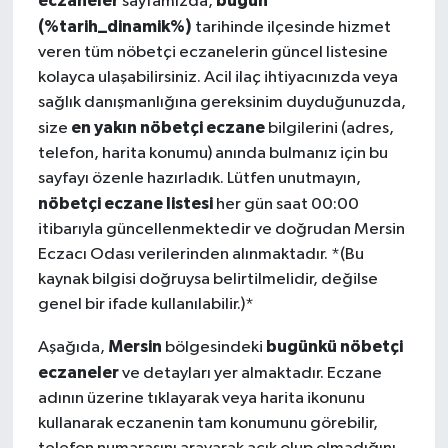
eczaneler
bugün
sayfamızda,
(%tarih_dinamik%)
tarihinde ilçesinde hizmet
veren tüm nöbetçi eczanelerin güncel listesine
kolayca ulaşabilirsiniz. Acil ilaç ihtiyacınızda veya
sağlık danışmanlığına gereksinim duyduğunuzda,
en yakın nöbetçi eczane
size
bilgilerini (adres,
telefon, harita konumu) anında bulmanız için bu
sayfayı özenle hazırladık. Lütfen unutmayın,
nöbetçi eczane listesi
her gün saat 00:00
itibarıyla güncellenmektedir ve doğrudan Mersin
Eczacı Odası verilerinden alınmaktadır. *(Bu
kaynak bilgisi doğruysa belirtilmelidir, değilse
genel bir ifade kullanılabilir.)*
Mersin
bugünkü nöbetçi
Aşağıda,
bölgesindeki
eczaneler
ve detayları yer almaktadır. Eczane
adının üzerine tıklayarak veya harita ikonunu
kullanarak eczanenin tam konumunu görebilir,