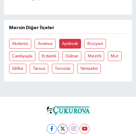
Mersin Diğer İlçeler
Akdeniz
Anamur
Aydincik
Bozyazi
Çamliyayla
Erdemli
Gülnar
Mezitli
Mut
Silifke
Tarsus
Toroslar
Yenişehir