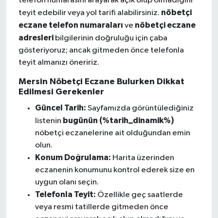
telefon numarasını arayarak açık olup olmadığını
nöbetçi
teyit edebilir veya yol tarifi alabilirsiniz.
eczane telefon numaraları
nöbetçi eczane
ve
adresleri
bilgilerinin doğruluğu için çaba
gösteriyoruz; ancak gitmeden önce telefonla
teyit almanızı öneririz.
Mersin Nöbetçi Eczane Bulurken Dikkat
Edilmesi Gerekenler
Güncel Tarih:
Sayfamızda görüntülediğiniz
bugünün (%tarih_dinamik%)
listenin
nöbetçi eczanelerine ait olduğundan emin
olun.
Konum Doğrulama:
Harita üzerinden
eczanenin konumunu kontrol ederek size en
uygun olanı seçin.
Telefonla Teyit:
Özellikle geç saatlerde
veya resmi tatillerde gitmeden önce