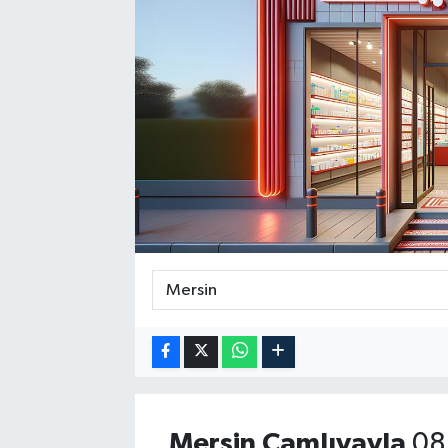
Mersin
Çamlıyayla
08 