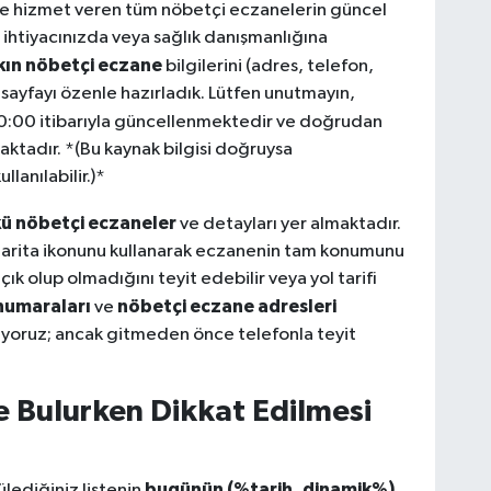
de hizmet veren tüm nöbetçi eczanelerin güncel
laç ihtiyacınızda veya sağlık danışmanlığına
kın nöbetçi eczane
bilgilerini (adres, telefon,
sayfayı özenle hazırladık. Lütfen unutmayın,
0:00 itibarıyla güncellenmektedir ve doğrudan
aktadır. *(Bu kaynak bilgisi doğruysa
llanılabilir.)*
ü nöbetçi eczaneler
ve detayları yer almaktadır.
 harita ikonunu kullanarak eczanenin tam konumunu
çık olup olmadığını teyit edebilir veya yol tarifi
numaraları
nöbetçi eczane adresleri
ve
riyoruz; ancak gitmeden önce telefonla teyit
 Bulurken Dikkat Edilmesi
bugünün (%tarih_dinamik%)
ediğiniz listenin