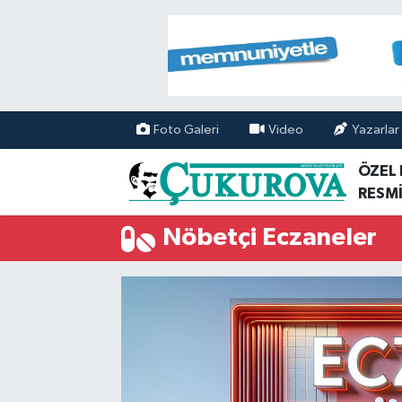
Mersin Nöbetçi Eczaneler
Mersin Hava Durumu
Foto Galeri
Video
Yazarlar
Mersin Namaz Vakitleri
ÖZEL
RESMİ
Mersin Trafik Yoğunluk Haritası
Nöbetçi Eczaneler
Süper Lig Puan Durumu ve Fikstür
Tüm Manşetler
Son Dakika Haberleri
Haber Arşivi