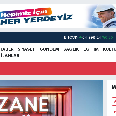
BITCOIN
64.998,24
%0.35
DOLAR
47,7436
%0.18
 HABER
SİYASET
GÜNDEM
SAĞLIK
EĞİTİM
KÜLT
 İLANLAR
EURO
55,2510
%0.32
STERLİN
64,4811
%0.38
GRAM ALTIN
6660.55
%0.03
BİST100
13.779
%-14
M