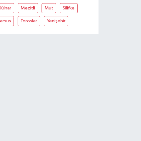
Gülnar
Mezitli
Mut
Silifke
arsus
Toroslar
Yenişehir