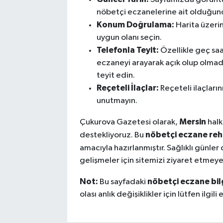
nöbetçi eczanelerine ait olduğun
Konum Doğrulama:
Harita üzeri
uygun olanı seçin.
Telefonla Teyit:
Özellikle geç sa
eczaneyi arayarak açık olup olmadı
teyit edin.
Reçeteli İlaçlar:
Reçeteli ilaçları
unutmayın.
Mersin
Çukurova Gazetesi olarak,
halk
nöbetçi eczane reh
destekliyoruz. Bu
amacıyla hazırlanmıştır. Sağlıklı günler 
gelişmeler için sitemizi ziyaret etmey
Not:
nöbetçi eczane bilg
Bu sayfadaki
olası anlık değişiklikler için lütfen ilgil