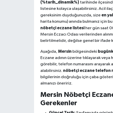
(%tarih_dinamik%)
tarihinde ilçesin
listesine kolayca ulaşabilirsiniz. Acil i
en ya
gereksinim duyduğunuzda, size
harita konumu) anında bulmanız için bu 
nöbetçi eczane listesi
her gün saat 0
Mersin Eczacı Odası verilerinden alınm
belirtilmelidir, değilse genel bir ifade ku
Mersin
bugünk
Aşağıda,
bölgesindeki
Eczane adının üzerine tıklayarak veya
görebilir, telefon numarasını arayarak a
nöbetçi eczane telefon 
alabilirsiniz.
bilgilerinin doğruluğu için çaba göste
almanızı öneririz.
Mersin Nöbetçi Eczane
Gerekenler
Güncel Tarih:
Sayfamızda görüntül