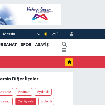
°
Mersin
29
ÜR SANAT
SPOR
ASAYİŞ
ersin Diğer İlçeler
Akdeniz
Anamur
Aydincik
Bozyazi
Çamliyayla
Erdemli