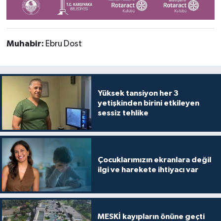
Muhabir:
Ebru Dost
Yüksek tansiyon her 3
yetişkinden birini etkileyen
sessiz tehlike
Çocuklarımızın ekranlara değil
ilgi ve harekete ihtiyacı var
MESKİ kayıpların önüne geçti