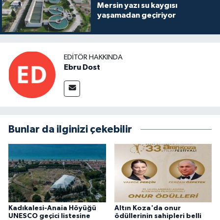
Mersin yazı su kaygısı
yaşamadan geçiriyor
EDITÖR HAKKINDA
Ebru Dost
Bunlar da ilginizi çekebilir
Kadıkalesi-Anaia Höyüğü
Altın Koza'da onur
UNESCO geçici listesine
ödüllerinin sahipleri belli