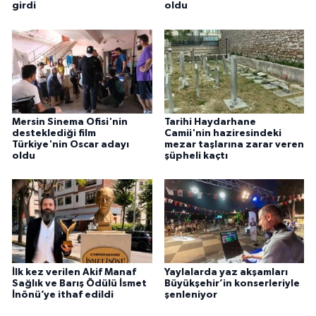
girdi
oldu
Mersin Sinema Ofisi'nin
Tarihi Haydarhane
desteklediği film
Camii'nin haziresindeki
Türkiye'nin Oscar adayı
mezar taşlarına zarar veren
oldu
şüpheli kaçtı
İlk kez verilen Akif Manaf
Yaylalarda yaz akşamları
Sağlık ve Barış Ödülü İsmet
Büyükşehir’in konserleriyle
İnönü’ye ithaf edildi
şenleniyor