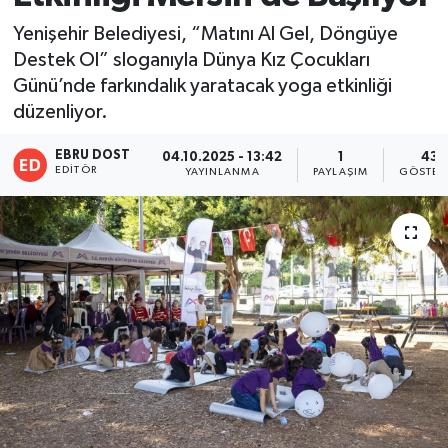
Yenişehir Belediyesi, “Matını Al Gel, Döngüye
Destek Ol” sloganıyla Dünya Kız Çocukları
Günü’nde farkındalık yaratacak yoga etkinliği
düzenliyor.
EBRU DOST
04.10.2025 - 13:42
1
43
EDITÖR
YAYINLANMA
PAYLAŞIM
GÖSTER