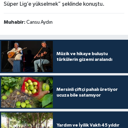
Süper Lig’e yükselmek” şeklinde konuştu.
Muhabir:
Cansu Aydın
Müzik ve hikaye buluştu
türkülerin gizemi aralandı
Mersinli çiftçi pahalı üretiyor
ucuza bile satamıyor
Yardım ve İyilik Vakfı 45 yıldır