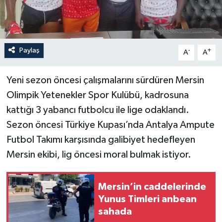
Paylaş
-
+
A
A
Yeni sezon öncesi çalışmalarını sürdüren Mersin
Olimpik Yetenekler Spor Kulübü, kadrosuna
kattığı 3 yabancı futbolcu ile lige odaklandı.
Sezon öncesi Türkiye Kupası’nda Antalya Ampute
Futbol Takımı karşısında galibiyet hedefleyen
Mersin ekibi, lig öncesi moral bulmak istiyor.
Mersin’in caddelerinde
Yunus Timleri anbean
sahada