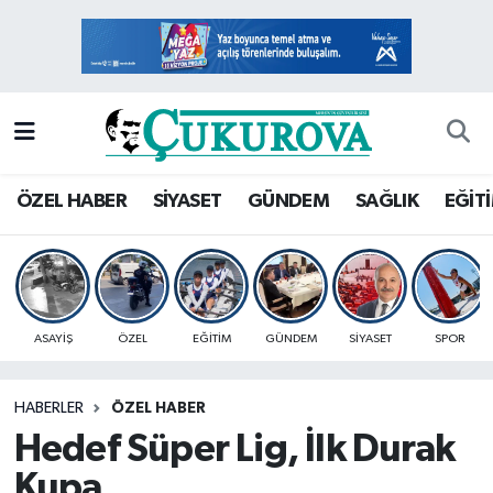
Mersin Nöbetçi Eczaneler
Mersin Hava Durumu
Mersin Namaz Vakitleri
ÖZEL HABER
SİYASET
GÜNDEM
SAĞLIK
EĞİT
Mersin Trafik Yoğunluk Haritası
Süper Lig Puan Durumu ve Fikstür
ASAYİŞ
ÖZEL
EĞİTİM
GÜNDEM
SİYASET
SPOR
Tüm Manşetler
HABERLER
ÖZEL HABER
Son Dakika Haberleri
Hedef Süper Lig, İlk Durak
Haber Arşivi
Kupa