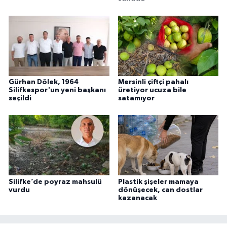
Gürhan Dölek, 1964
Mersinli çiftçi pahalı
Silifkespor'un yeni başkanı
üretiyor ucuza bile
seçildi
satamıyor
Silifke’de poyraz mahsulü
Plastik şişeler mamaya
vurdu
dönüşecek, can dostlar
kazanacak