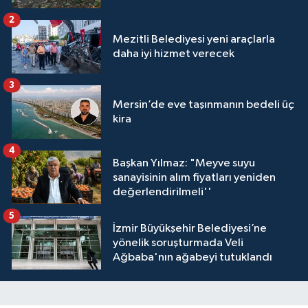
2
Mezitli Belediyesi yeni araçlarla
daha iyi hizmet verecek
3
Mersin’de eve taşınmanın bedeli üç
kira
4
Başkan Yılmaz: "Meyve suyu
sanayisinin alım fiyatları yeniden
değerlendirilmeli''
5
İzmir Büyükşehir Belediyesi’ne
yönelik soruşturmada Veli
Ağbaba'nın ağabeyi tutuklandı