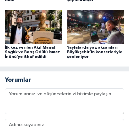
oldu
şüpheli kaçtı
İlk kez verilen Akif Manaf
Yaylalarda yaz akşamları
Sağlık ve Barış Ödülü İsmet
Büyükşehir’in konserleriyle
İnönü’ye ithaf edildi
şenleniyor
Yorumlar