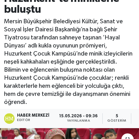
buluştu
Mersin Büyükşehir Belediyesi Kültür, Sanat ve
Sosyal İşler Dairesi Başkanlığı’na bağlı Şehir
Tiyatrosu tarafından sahneye taşınan ‘Hayal
Dünyası’ adlı kukla oyununun prömiyeri,
Huzurkent Çocuk Kampüsü’nde minik izleyicilerin
neşeli kahkahaları eşliğinde gerçekleştirildi.
Bilimin ve eğlencenin buluşma noktası olan
Huzurkent Çocuk Kampüsü’nde çocuklar; renkli
karakterlerle hem eğlenceli bir yolculuğa çıktı,
hem de çevre temizliği ile dayanışmanın önemini
öğrendi.
HABER MERKEZI
15.05.2026 - 09:36
5
EDITÖR
YAYINLANMA
GÖSTERIM
O