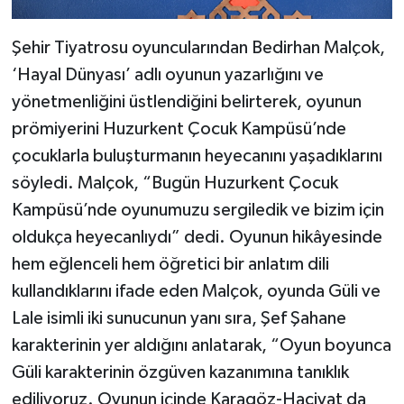
Şehir Tiyatrosu oyuncularından Bedirhan Malçok,
‘Hayal Dünyası’ adlı oyunun yazarlığını ve
yönetmenliğini üstlendiğini belirterek, oyunun
prömiyerini Huzurkent Çocuk Kampüsü’nde
çocuklarla buluşturmanın heyecanını yaşadıklarını
söyledi. Malçok, “Bugün Huzurkent Çocuk
Kampüsü’nde oyunumuzu sergiledik ve bizim için
oldukça heyecanlıydı” dedi. Oyunun hikâyesinde
hem eğlenceli hem öğretici bir anlatım dili
kullandıklarını ifade eden Malçok, oyunda Güli ve
Lale isimli iki sunucunun yanı sıra, Şef Şahane
karakterinin yer aldığını anlatarak, “Oyun boyunca
Güli karakterinin özgüven kazanımına tanıklık
ediliyoruz. Oyunun içinde Karagöz-Hacivat da