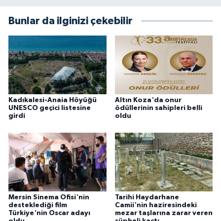
Bunlar da ilginizi çekebilir
Kadıkalesi-Anaia Höyüğü
Altın Koza'da onur
UNESCO geçici listesine
ödüllerinin sahipleri belli
girdi
oldu
Mersin Sinema Ofisi'nin
Tarihi Haydarhane
desteklediği film
Camii'nin haziresindeki
Türkiye'nin Oscar adayı
mezar taşlarına zarar veren