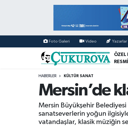
Mersin Nöbetçi Eczaneler
Mersin Hava Durumu
Foto Galeri
Video
Yazarlar
Mersin Namaz Vakitleri
ÖZEL
RESMİ
Mersin Trafik Yoğunluk Haritası
HABERLER
KÜLTÜR SANAT
Süper Lig Puan Durumu ve Fikstür
Mersin’de kl
Tüm Manşetler
Mersin Büyükşehir Belediyesi 
Son Dakika Haberleri
sanatseverlerin yoğun ilgisiyl
vatandaşlar, klasik müziğin se
Haber Arşivi