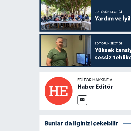
EDITÖRÜN SEÇTIĞI
Yardım ve İyil
EDITÖRÜN SEÇTIĞI
Yüksek tansiy
sessiz tehlik
EDITÖR HAKKINDA
Haber Editör
Bunlar da ilginizi çekebilir