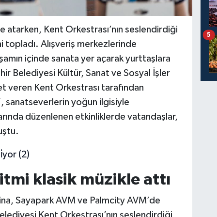
le atarken, Kent Orkestrası’nın seslendirdiği
5
i topladı. Alışveriş merkezlerinde
yaşamın içinde sanata yer açarak yurttaşlara
hir Belediyesi Kültür, Sanat ve Sosyal İşler
et veren Kent Orkestrası tarafından
, sanatseverlerin yoğun ilgisiyle
alarında düzenlenen etkinliklerde vatandaşlar,
uştu.
itmi klasik müzikle attı
rina, Sayapark AVM ve Palmcity AVM’de
lediyesi Kent Orkestrası’nın seslendirdiği