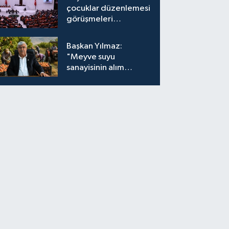
çocuklar düzenlemesi
görüşmeleri
tamamlandı
Başkan Yılmaz:
"Meyve suyu
sanayisinin alım
fiyatları yeniden
değerlendirilmeli''