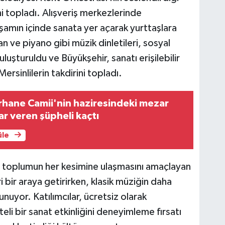
i topladı. Alışveriş merkezlerinde
yaşamın içinde sanata yer açarak yurttaşlara
şan ve piyano gibi müzik dinletileri, sosyal
uşturuldu ve Büyükşehir, sanatı erişilebilir
Mersinlilerin takdirini topladı.
rhane Camii'nin haziresindeki mezar
ar veren şüpheli kaçtı
üle
ın toplumun her kesimine ulaşmasını amaçlayan
ri bir araya getirirken, klasik müziğin daha
unuyor. Katılımcılar, ücretsiz olarak
eli bir sanat etkinliğini deneyimleme fırsatı