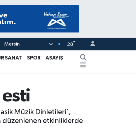
°
Mersin
28
ÜR SANAT
SPOR
ASAYİŞ
 esti
sik Müzik Dinletileri’,
da düzenlenen etkinliklerde