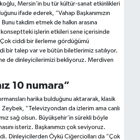
ğlu, Mersin’in bu tür kültür-sanat etkinlikleri
lduğunu ifade ederek, “Vahap Başkanımızın
 Bunu takdim etmek de halkın arasına
konseptteki işlerin etkileri sene içerisinde
 Çok ciddi bir ilerleme gördüğümü
 bir talep var ve bütün biletlerimiz satılıyor.
ine de dinleyicilerimizi bekliyoruz. Merdiven
ız 10 numara”
rmansları harika bulduğunu aktararak, klasik
. Zeybek, “Televizyondan da izlerim ama canlı
mız sağ olsun. Büyükşehir’in sürekli böyle
asını isteriz. Başkanımızı çok seviyoruz.
i. Dinleyicilerden Öykü Ciğerciolları da “Çok