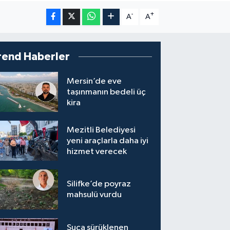
-
+
A
A
rend Haberler
Mersin’de eve
taşınmanın bedeli üç
kira
Mezitli Belediyesi
yeni araçlarla daha iyi
hizmet verecek
Silifke’de poyraz
mahsulü vurdu
Suça sürüklenen