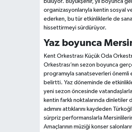
buluyor. Büyükşehir, yıl boyunca ger
organizasyonlarıyla kentin sosyal 
ederken, bu tür etkinliklerle de sana
hissettirmeyi sürdürüyor.
Yaz boyunca Mersin
Kent Orkestrası Küçük Oda Orkestr
Orkestrası’nın sezon boyunca gerçe
programıyla sanatseverleri önemli e
belirtti. Yaz döneminde de etkinlik
yeni sezon öncesinde vatandaşlarla
kentin farklı noktalarında dinletiler 
adımını attıklarını kaydeden Türkoğlu
sürpriz performanslarla Mersinlilerin 
Amaçlarının müziği konser salonların