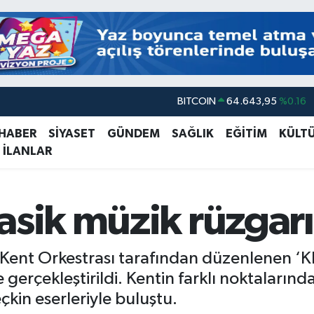
BITCOIN
64.643,95
%0.16
DOLAR
47,6006
%0.06
 HABER
SİYASET
GÜNDEM
SAĞLIK
EĞİTİM
KÜLT
EURO
55,0250
%0.02
 İLANLAR
STERLİN
64,2398
%0.2
GRAM ALTIN
6500.87
%0.12
asik müzik rüzgarı
BİST100
13.799
%70
Kent Orkestrası tarafından düzenlenen ‘Kla
e gerçekleştirildi. Kentin farklı noktaların
çkin eserleriyle buluştu.