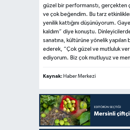
güzel bir performanstı, gerçekten 
ve çok beğendim. Bu tarz etkinlikle
yenilik kattığını düşünüyorum. Gay
kaldım” diye konuştu. Dinleyiciler
sanatına, kültürüne yönelik yapılan
ederek, “Çok güzel ve mutluluk veric
ediyorum. Biz çok mutluyuz ve mem
Kaynak:
Haber Merkezi
EDITÖRÜN SEÇTIĞI
Mersinli çift