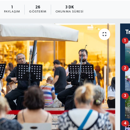
1
26
3 DK
PAYLAŞIM
GÖSTERIM
OKUNMA SÜRESI
T
1
2
3
4