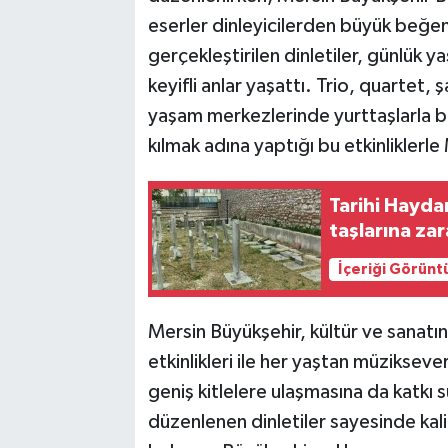
eserler dinleyicilerden büyük beğen
gerçekleştirilen dinletiler, günlük 
keyifli anlar yaşattı. Trio, quartet, 
yaşam merkezlerinde yurttaşlarla bul
kılmak adına yaptığı bu etkinliklerle 
Tarihi Hayda
taşlarına zar
İçeriği Görünt
Mersin Büyükşehir, kültür ve sanat
etkinlikleri ile her yaştan müzikseve
geniş kitlelere ulaşmasına da katkı s
düzenlenen dinletiler sayesinde kalit