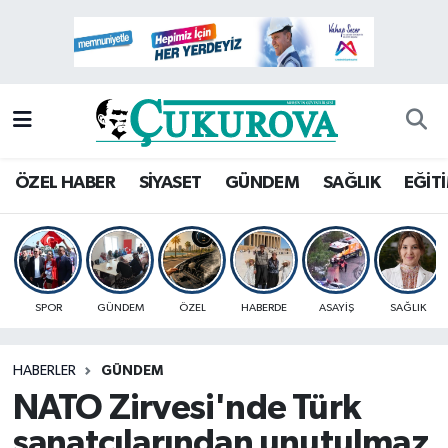
Mersin Nöbetçi Eczaneler
Mersin Hava Durumu
Mersin Namaz Vakitleri
ÖZEL HABER
SİYASET
GÜNDEM
SAĞLIK
EĞİT
Mersin Trafik Yoğunluk Haritası
Süper Lig Puan Durumu ve Fikstür
SPOR
GÜNDEM
ÖZEL
HABERDE
ASAYİŞ
SAĞLIK
Tüm Manşetler
HABERLER
GÜNDEM
Son Dakika Haberleri
NATO Zirvesi'nde Türk
Haber Arşivi
sanatçılarından unutulmaz