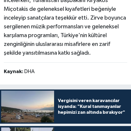
incelerken, Yunanistan Başbakanı Kiryakos
Miçotakis de geleneksel kıyafetleri beğeniyle
inceleyip sanatçılara teşekkür etti. Zirve boyunca
sergilenen müzik performansları ve geleneksel
karşılama programları, Türkiye'nin kültürel
zenginliğinin uluslararası misafirlere en zarif
şekilde yansıtılmasına katkı sağladı.
Kaynak:
DHA
Vergisini veren karavancılar
isyanda: "Kural tanımayanlar
hepimizi zan altında bırakıyor"