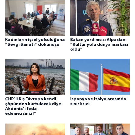
Kadınların içsel yolculuğuna
Bakan yardımcısı Alpaslan:
“Sevgi Sanatı” dokunuşu
“Kültür yolu dünya markası
oldu”
CHP'li Kış “Avrupa kendi
İspanya ve İtalya arasında
çöpünden kurtulacak diye
sınır krizi
Akdeniz’i feda
edemezsiniz!”