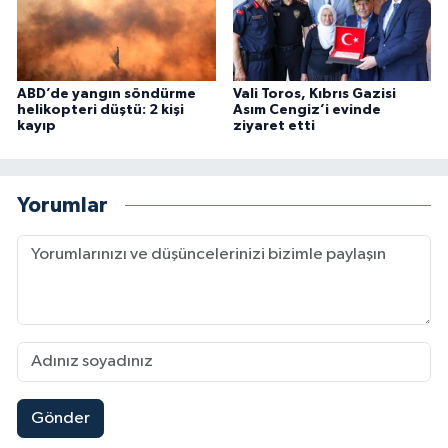
ABD’de yangın söndürme
Vali Toros, Kıbrıs Gazisi
helikopteri düştü: 2 kişi
Asım Cengiz’i evinde
kayıp
ziyaret etti
Yorumlar
Gönder