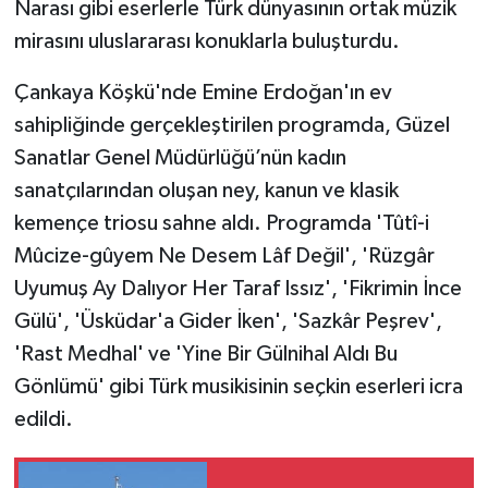
Narası gibi eserlerle Türk dünyasının ortak müzik
mirasını uluslararası konuklarla buluşturdu.
Çankaya Köşkü'nde Emine Erdoğan'ın ev
sahipliğinde gerçekleştirilen programda, Güzel
Sanatlar Genel Müdürlüğü’nün kadın
sanatçılarından oluşan ney, kanun ve klasik
kemençe triosu sahne aldı. Programda 'Tûtî-i
Mûcize-gûyem Ne Desem Lâf Değil', 'Rüzgâr
Uyumuş Ay Dalıyor Her Taraf Issız', 'Fikrimin İnce
Gülü', 'Üsküdar'a Gider İken', 'Sazkâr Peşrev',
'Rast Medhal' ve 'Yine Bir Gülnihal Aldı Bu
Gönlümü' gibi Türk musikisinin seçkin eserleri icra
edildi.