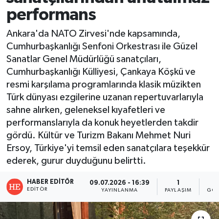
performans
Ankara'da NATO Zirvesi'nde kapsamında,
Cumhurbaşkanlığı Senfoni Orkestrası ile Güzel
Sanatlar Genel Müdürlüğü sanatçıları,
Cumhurbaşkanlığı Külliyesi, Çankaya Köşkü ve
resmi karşılama programlarında klasik müzikten
Türk dünyası ezgilerine uzanan repertuvarlarıyla
sahne alırken, geleneksel kıyafetleri ve
performanslarıyla da konuk heyetlerden takdir
gördü. Kültür ve Turizm Bakanı Mehmet Nuri
Ersoy, Türkiye'yi temsil eden sanatçılara teşekkür
ederek, gurur duyduğunu belirtti.
HABER EDITÖR
09.07.2026 - 16:39
1
1
EDITÖR
YAYINLANMA
PAYLAŞIM
GÖS