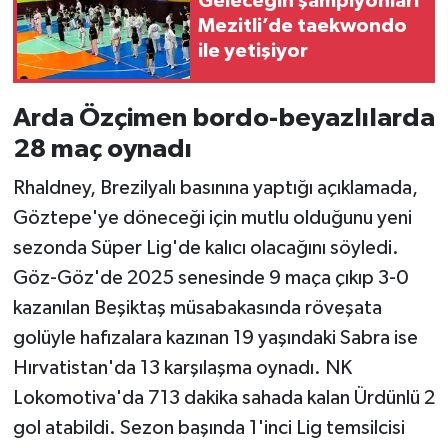
Geleceğin şampiyonları
Mezitli’de taekwondo
ile yetişiyor
Arda Özçimen bordo-beyazlılarda
28 maç oynadı
Rhaldney, Brezilyalı basınına yaptığı açıklamada,
Göztepe'ye döneceği için mutlu olduğunu yeni
sezonda Süper Lig'de kalıcı olacağını söyledi.
Göz-Göz'de 2025 senesinde 9 maça çıkıp 3-0
kazanılan Beşiktaş müsabakasında röveşata
golüyle hafızalara kazınan 19 yaşındaki Sabra ise
Hırvatistan'da 13 karşılaşma oynadı. NK
Lokomotiva'da 713 dakika sahada kalan Ürdünlü 2
gol atabildi. Sezon başında 1'inci Lig temsilcisi