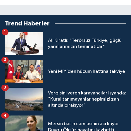
Trend Haberler
1
Ali Kıratlı: "Terörsüz Türkiye, güçlü
yarınlarımızın teminatıdır"
2
Yeni MİY’den hücum hattına takviye
3
Vergisini veren karavancılar isyanda:
"Kural tanımayanlar hepimizi zan
altında bırakıyor"
4
Mersin basın camiasının acı kaybı:
Duygu Öksüz hayatını kaybetti