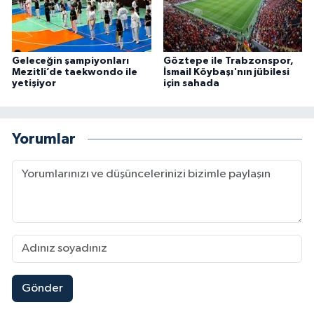
Geleceğin şampiyonları
Göztepe ile Trabzonspor,
Mezitli’de taekwondo ile
İsmail Köybaşı'nın jübilesi
yetişiyor
için sahada
Yorumlar
Gönder