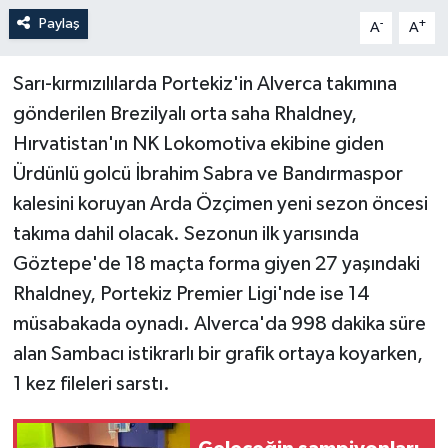
Paylaş
-
+
A
A
Sarı-kırmızılılarda Portekiz'in Alverca takımına
gönderilen Brezilyalı orta saha Rhaldney,
Hırvatistan'ın NK Lokomotiva ekibine giden
Ürdünlü golcü İbrahim Sabra ve Bandırmaspor
kalesini koruyan Arda Özçimen yeni sezon öncesi
takıma dahil olacak. Sezonun ilk yarısında
Göztepe'de 18 maçta forma giyen 27 yaşındaki
Rhaldney, Portekiz Premier Ligi'nde ise 14
müsabakada oynadı. Alverca'da 998 dakika süre
alan Sambacı istikrarlı bir grafik ortaya koyarken,
1 kez fileleri sarstı.