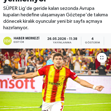
SÜPER Lig'de geride kalan sezonda Avrupa
kupaları hedefine ulaşamayan Göztepe'de takıma
dönecek kiralık oyuncular yeni bir sayfa açmaya
hazırlanıyor.
HABER MERKEZI
26.05.2026 - 11:38
4
EDITÖR
YAYINLANMA
GÖSTERIM
O