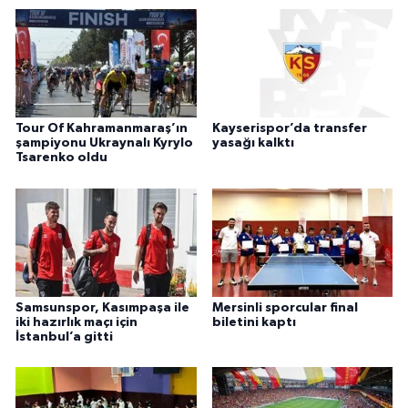
Tour Of Kahramanmaraş’ın
Kayserispor’da transfer
şampiyonu Ukraynalı Kyrylo
yasağı kalktı
Tsarenko oldu
Samsunspor, Kasımpaşa ile
Mersinli sporcular final
iki hazırlık maçı için
biletini kaptı
İstanbul’a gitti