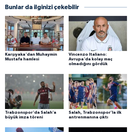
Bunlar da ilginizi çekebilir
Karşıyaka'dan Muhaymin
Vincenzo Italiano:
Mustafa hamlesi
Avrupa'da kolay maç
olmadığını gördük
Trabzonspor'da Salah’a
Salah, Trabzonspor’la ilk
büyük imza töreni
antrenmanına çıktı