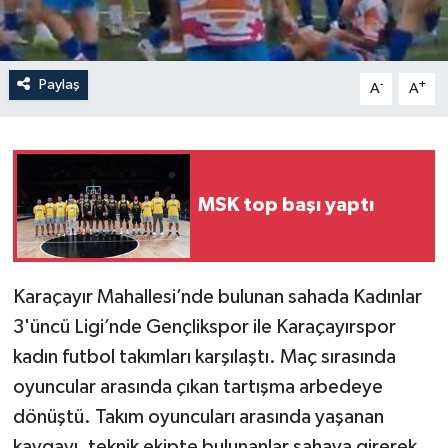
Paylaş
-
+
A
A
MSK top başı yaptı
Karaçayır Mahallesi’nde bulunan sahada Kadınlar
3'üncü Ligi’nde Gençlikspor ile Karaçayırspor
kadın futbol takımları karşılaştı. Maç sırasında
oyuncular arasında çıkan tartışma arbedeye
dönüştü. Takım oyuncuları arasında yaşanan
kavgayı, teknik ekipte bulunanlar sahaya girerek