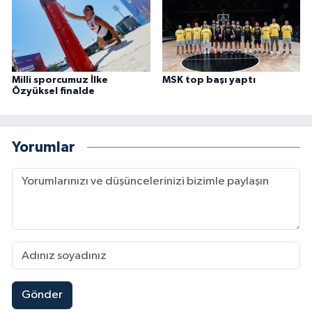
Milli sporcumuz İlke
MSK top başı yaptı
Özyüksel finalde
Yorumlar
Gönder