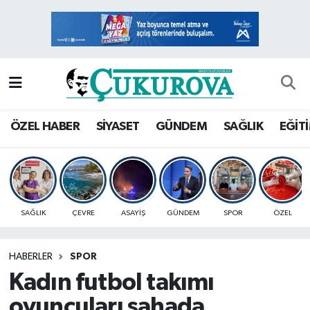
Mersin Nöbetçi Eczaneler
Mersin Hava Durumu
Mersin Namaz Vakitleri
ÖZEL HABER
SİYASET
GÜNDEM
SAĞLIK
EĞİT
Mersin Trafik Yoğunluk Haritası
Süper Lig Puan Durumu ve Fikstür
SAĞLIK
ÇEVRE
ASAYİŞ
GÜNDEM
SPOR
ÖZEL
Tüm Manşetler
HABERLER
SPOR
Son Dakika Haberleri
Kadın futbol takımı
Haber Arşivi
oyuncuları sahada