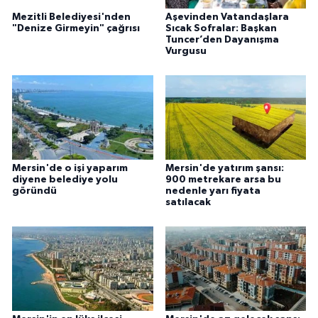
Mezitli Belediyesi'nden
Aşevinden Vatandaşlara
"Denize Girmeyin" çağrısı
Sıcak Sofralar: Başkan
Tuncer’den Dayanışma
Vurgusu
Mersin'de o işi yaparım
Mersin'de yatırım şansı:
diyene belediye yolu
900 metrekare arsa bu
göründü
nedenle yarı fiyata
satılacak