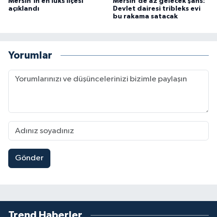
Mersin'in en lüks ilçesi
Mersin'de az gelecek şans:
açıklandı
Devlet dairesi tribleks evi
bu rakama satacak
Yorumlar
Gönder
Trend Haberler