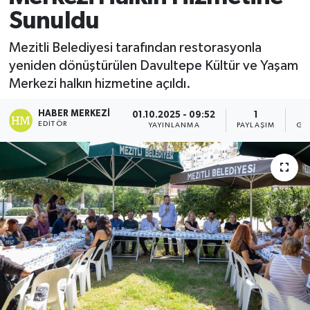
Sunuldu
Mezitli Belediyesi tarafından restorasyonla
yeniden dönüştürülen Davultepe Kültür ve Yaşam
Merkezi halkın hizmetine açıldı.
HABER MERKEZI
01.10.2025 - 09:52
1
EDITÖR
YAYINLANMA
PAYLAŞIM
GÖ