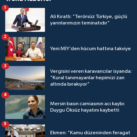
1
Ali Kıratlı: "Terörsüz Türkiye, güçlü
yarınlarımızın teminatıdır"
2
Yeni MİY’den hücum hattına takviye
3
Vergisini veren karavancılar isyanda:
"Kural tanımayanlar hepimizi zan
altında bırakıyor"
4
Mersin basın camiasının acı kaybı:
Duygu Öksüz hayatını kaybetti
5
Ekmen: "Kamu düzeninden feragat