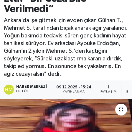
Verilmedi”
Ankara’da işe gitmek için evden çıkan Gülhan T.,
Mehmet S. tarafından bıçaklanarak ağır yaralandı.
Yoğun bakımda tedavisi süren genç kadının hayati
tehlikesi sürüyor. Ev arkadaşı Aybüke Erdoğan,
Gülhan’ın 2 yıldır Mehmet S.’den kaçtığını
söyleyerek, "Sürekli uzaklaştırma kararı aldırdık,
takip ediyormuş. En sonunda tek yakalamış. En
ağız cezayı alsın" dedi.
HABER MERKEZI
09.12.2025 - 15:24
1
EDITÖR
YAYINLANMA
PAYLAŞIM
GÖ