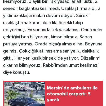
kesmiyoruz. 3 aylık bir ilişki yaşadılar altı üstü. 2
senedir bağlantısı kesilmedi. Uzaklaştırma aldı, 2
yıldır uzaklaştırmaları devam ediyor. Sürekli
uzaklaştırma kararı aldırdık. Sürekli takip
ediyormuş. En sonunda tek yakalamış. Onun neler
çektiğini ben biliyorum, kimse bilmez. Sabah
pusuya yatmış. Orada bıçağı almış eline. Boynuna
gelmiş. Çok çığlık atılmış ama saniyelik, dakikalık
gitti. Her yeri kesik bir şekilde yatıyor. Düzelir mi
çıkar mı bilmiyoruz. Rabb'imden umut kesilmez"
diye konuştu.
Mersin’de ambulans ile
otomobil çarpıştı: 5
yaralı