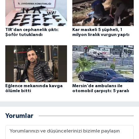
TIR’dan cephanelik çıktı:
Kar maskeli 5 şüpheli, 1
Şoför tutuklandı
milyon liralık vurgun yaptı
Eğlence mekanında kavga
Mersin’de ambulans ile
ölümle bitti
otomobil çarpıştı: 5 yaralı
Yorumlar