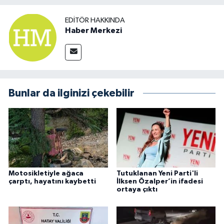
EDITÖR HAKKINDA
Haber Merkezi
Bunlar da ilginizi çekebilir
Motosikletiyle ağaca
Tutuklanan Yeni Parti'li
çarptı, hayatını kaybetti
İlksen Özalper’in ifadesi
ortaya çıktı