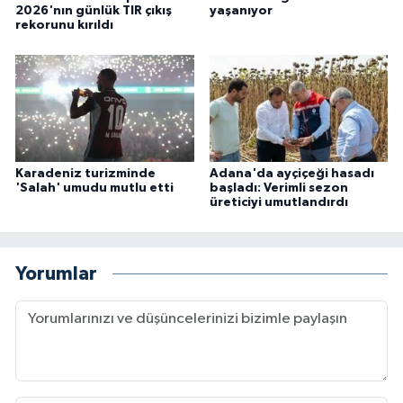
2026'nın günlük TIR çıkış
yaşanıyor
rekorunu kırıldı
Karadeniz turizminde
Adana'da ayçiçeği hasadı
'Salah' umudu mutlu etti
başladı: Verimli sezon
üreticiyi umutlandırdı
Yorumlar