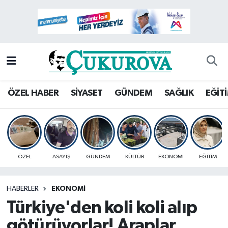
Mersin Nöbetçi Eczaneler
Mersin Hava Durumu
Mersin Namaz Vakitleri
ÖZEL HABER
SİYASET
GÜNDEM
SAĞLIK
EĞİT
Mersin Trafik Yoğunluk Haritası
Süper Lig Puan Durumu ve Fikstür
ÖZEL
ASAYİŞ
GÜNDEM
KÜLTÜR
EKONOMİ
EĞİTİM
Tüm Manşetler
HABERLER
EKONOMİ
Son Dakika Haberleri
Türkiye'den koli koli alıp
Haber Arşivi
götürüyorlar! Araplar,