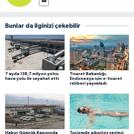
Bunlar da ilginizi çekebilir
7 ayda 138,7 milyon yolcu
Ticaret Bakanlığı,
hava yolu ile seyahat etti
Endonezya için e-ticaret
rehberi yayımladı
Habur Gümrük Kapısında
Turizmde ağustos sevinci