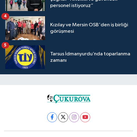
personel istiyoruz”
4
Kızılay ve Mersin OSB'den iş birliği
görüşmesi
5
Tarsus İdmanyurdu’nda toparlanma
zamanı