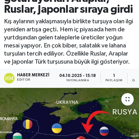
Ruslar, Japonlar sıraya girdi
Kış aylarının yaklaşmasıyla birlikte turşuya olan ilgi
yeniden artışa geçti. Hem iç piyasada hem de
yurtdışından gelen taleplerle üreticiler yoğun
mesai yapıyor. En çok biber, salatalık ve lahana
turşuları tercih ediliyor. Özellikle Ruslar, Araplar
ve Japonlar Türk turşusuna büyük ilgi gösteriyor.
HABER MERKEZI
04.10.2025 - 15:18
1
3
EDITÖR
YAYINLANMA
PAYLAŞIM
GÖ