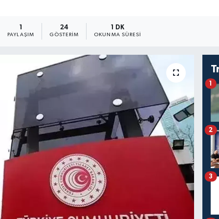
1
24
1 DK
PAYLAŞIM
GÖSTERIM
OKUNMA SÜRESI
T
1
2
3