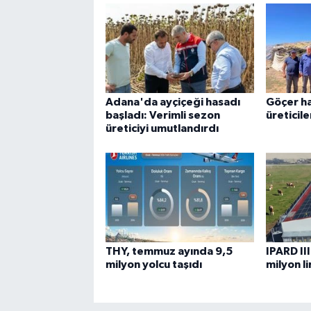
Adana'da ayçiçeği hasadı
Göçer ha
başladı: Verimli sezon
üreticil
üreticiyi umutlandırdı
THY, temmuz ayında 9,5
IPARD II
milyon yolcu taşıdı
milyon l