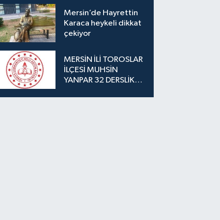
Mersin’de Hayrettin
Karaca heykeli dikkat
çekiyor
MERSİN İLİ TOROSLAR
İLÇESİ MUHSİN
YANPAR 32 DERSLİKLİ
İLKOKUL YAPIM İŞİ