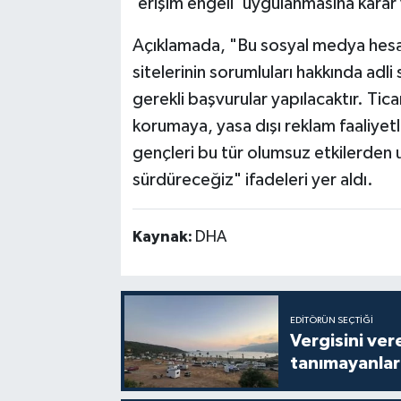
'erişim engeli' uygulanmasına karar 
Açıklamada, "Bu sosyal medya hesapla
sitelerinin sorumluları hakkında adli s
gerekli başvurular yapılacaktır. Ticar
korumaya, yasa dışı reklam faaliyetle
gençleri bu tür olumsuz etkilerden 
sürdüreceğiz" ifadeleri yer aldı.
Kaynak:
DHA
EDITÖRÜN SEÇTIĞI
Vergisini ver
tanımayanlar 