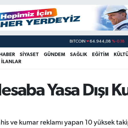
BITCOIN
64.944,08
%-0.18
DOLAR
47,7436
%0.18
 HABER
SİYASET
GÜNDEM
SAĞLIK
EĞİTİM
KÜLT
 İLANLAR
EURO
55,2510
%0.32
STERLİN
64,4811
%0.38
GRAM ALTIN
6660.55
%0.03
esaba Yasa Dışı K
BİST100
13.779
%-14
bahis ve kumar reklamı yapan 10 yüksek tak