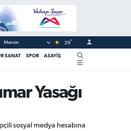
°
Mersin
29
ÜR SANAT
SPOR
ASAYİŞ
umar Yasağı
ipçili sosyal medya hesabına