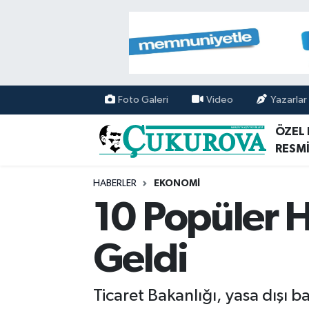
Mersin Nöbetçi Eczaneler
Mersin Hava Durumu
Foto Galeri
Video
Yazarlar
Mersin Namaz Vakitleri
ÖZEL
RESMİ
Mersin Trafik Yoğunluk Haritası
HABERLER
EKONOMİ
Süper Lig Puan Durumu ve Fikstür
10 Popüler H
Tüm Manşetler
Geldi
Son Dakika Haberleri
Ticaret Bakanlığı, yasa dışı 
Haber Arşivi