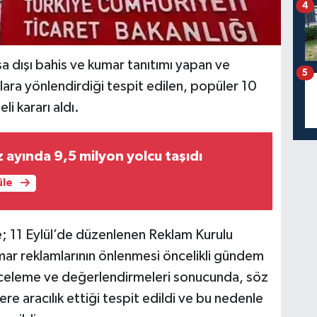
4
a dışı bahis ve kumar tanıtımı yapan ve
5
rmlara yönlendirdiği tespit edilen, popüler 10
i kararı aldı.
ayında 9,5 milyon yolcu taşıdı
üle
e; 11 Eylül’de düzenlenen Reklam Kurulu
umar reklamlarının önlenmesi öncelikli gündem
nceleme ve değerlendirmeleri sonucunda, söz
ere aracılık ettiği tespit edildi ve bu nedenle