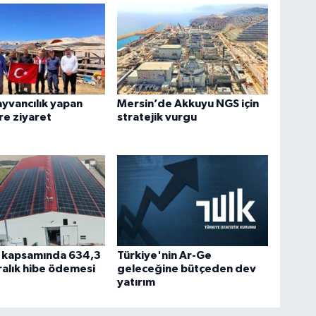
yvancılık yapan
Mersin’de Akkuyu NGS için
ere ziyaret
stratejik vurgu
I kapsamında 634,3
Türkiye'nin Ar-Ge
iralık hibe ödemesi
geleceğine bütçeden dev
yatırım