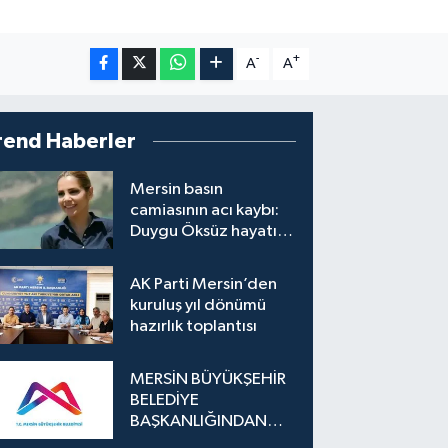
-
+
A
A
rend Haberler
Mersin basın
camiasının acı kaybı:
Duygu Öksüz hayatını
kaybetti
AK Parti Mersin’den
kuruluş yıl dönümü
hazırlık toplantısı
MERSİN BÜYÜKŞEHİR
BELEDİYE
BAŞKANLIĞINDAN
İLAN