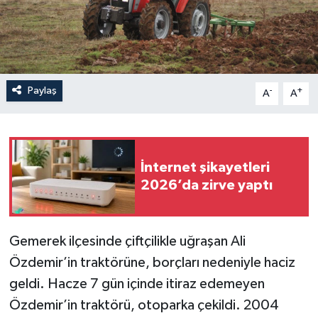
Paylaş
-
+
A
A
İnternet şikayetleri
2026’da zirve yaptı
Gemerek ilçesinde çiftçilikle uğraşan Ali
Özdemir’in traktörüne, borçları nedeniyle haciz
geldi. Hacze 7 gün içinde itiraz edemeyen
Özdemir’in traktörü, otoparka çekildi. 2004