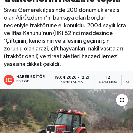
Sivas Gemerek ilçesinde 200 dönümlük arazisi
olan Ali Özdemir’in bankaya olan borçları
nedeniyle traktörüne el konuldu. 2004 sayılı İcra
ve İflas Kanunu'nun (İİK) 82’nci maddesinde
‘Çiftçinin, kendisinin ve ailesinin geçimi için
zorunlu olan arazi, çift hayvanları, nakil vasıtaları
(traktör dahil) ve ziraat aletleri haczedilemez’
yasasına dikkat çekildi.
HABER EDITÖR
19.04.2026 - 12:21
12
EDITÖR
YAYINLANMA
GÖSTERIM
OKU