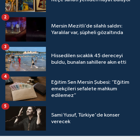
2
Mersin Mezitli’de silahlı saldırı:
Yaralılar var, şüpheli gözaltında
3
Hissedilen sıcaklık 45 dereceyi
buldu, bunalan sahillere akın etti
4
Eğitim Sen Mersin Şubesi: “Eğitim
emekçileri sefalete mahkum
edilemez”
5
Sami Yusuf, Türkiye'de konser
verecek