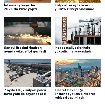
İnternet şikayetleri
Külçe altın aylıkta eridi,
2026’da zirve yaptı
yıllıkta zirveyi bırakmadı
Sanayi üretimi Haziran
İnşaat maliyetlerinde
ayında yüzde 1,4 geriledi
yükseliş hızı yavaşladı
7 ayda 138,7 milyon yolcu
Ticaret Bakanlığı,
hava yolu ile seyahat etti
Endonezya için e-ticaret
rehberi yayımladı