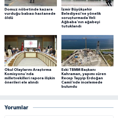
Domuz nöbetinde kazara
İzmir Büyükşehir
vurduğu babası hastanede
Belediyesi’ne yönelik
öldü
soruşturmada Veli
Ağbaba'nın ağabeyi
tutuklandı
Okul Olaylarını Araştırma
Eski TBMM Başkanı
Komisyonu'nda
Kahraman, yapımı süren
milletvekilleri rapora ilişkin
Recep Tayyip Erdoğan
önerileri ele alındı
Camii’nde incelemede
bulundu
Yorumlar