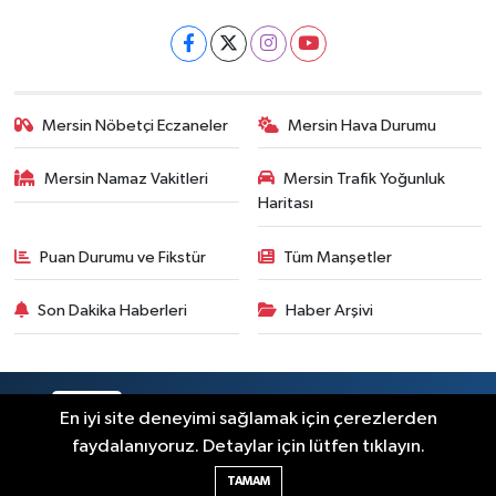
Mersin Nöbetçi Eczaneler
Mersin Hava Durumu
Mersin Namaz Vakitleri
Mersin Trafik Yoğunluk
Haritası
Puan Durumu ve Fikstür
Tüm Manşetler
Son Dakika Haberleri
Haber Arşivi
RSS
Copyright © 2025. Her hakkı saklıdır.
En iyi site deneyimi sağlamak için çerezlerden
faydalanıyoruz. Detaylar için lütfen tıklayın.
Haber Yazılımı:
TE Bilişim
TAMAM