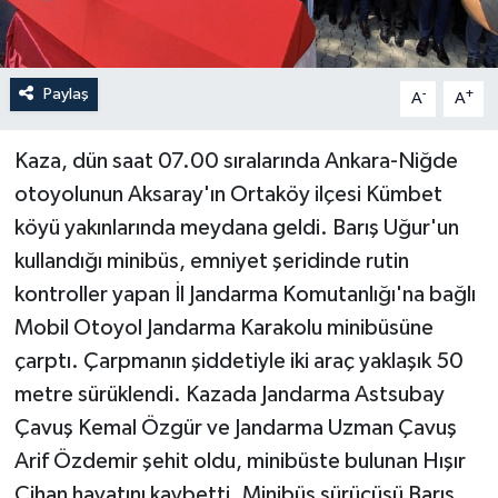
Paylaş
-
+
A
A
Kaza, dün saat 07.00 sıralarında Ankara-Niğde
otoyolunun Aksaray'ın Ortaköy ilçesi Kümbet
köyü yakınlarında meydana geldi. Barış Uğur'un
kullandığı minibüs, emniyet şeridinde rutin
kontroller yapan İl Jandarma Komutanlığı'na bağlı
Mobil Otoyol Jandarma Karakolu minibüsüne
çarptı. Çarpmanın şiddetiyle iki araç yaklaşık 50
metre sürüklendi. Kazada Jandarma Astsubay
Çavuş Kemal Özgür ve Jandarma Uzman Çavuş
Arif Özdemir şehit oldu, minibüste bulunan Hışır
Cihan hayatını kaybetti. Minibüs sürücüsü Barış