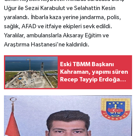
Uğur ile Sezai Karabulut ve Selahattin Kesin
yaralandı. İhbarla kaza yerine jandarma, polis,
sağlık, AFAD ve itfaiye ekipleri sevk edildi.
Yaralılar, ambulanslarla Aksaray Eğitim ve
Araştırma Hastanesi'ne kaldırıldı.
Eski TBMM Başkanı
Kahraman, yapımı süren
Recep Tayyip Erdoğan
Camii’nde incelemede
bulundu