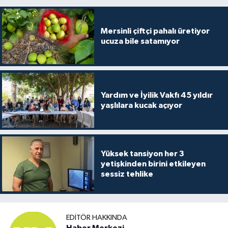
Mersinli çiftçi pahalı üretiyor
ucuza bile satamıyor
Yardım ve İyilik Vakfı 45 yıldır
yaşlılara kucak açıyor
Yüksek tansiyon her 3
yetişkinden birini etkileyen
sessiz tehlike
EDITÖR HAKKINDA