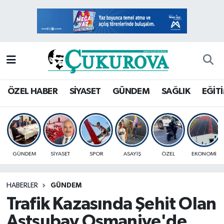
Mersin Nöbetçi Eczaneler
Mersin Hava Durumu
Mersin Namaz Vakitleri
ÖZEL HABER
SİYASET
GÜNDEM
SAĞLIK
EĞİT
Mersin Trafik Yoğunluk Haritası
Süper Lig Puan Durumu ve Fikstür
GÜNDEM
SİYASET
SPOR
ASAYİŞ
ÖZEL
EKONOMİ
Tüm Manşetler
HABERLER
GÜNDEM
Son Dakika Haberleri
Trafik Kazasında Şehit Olan
Haber Arşivi
Astsubay Osmaniye'de