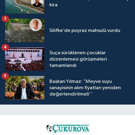
kira
3
Silifke’de poyraz mahsulü vurdu
4
Suça sürüklenen çocuklar
düzenlemesi görüşmeleri
tamamlandı
5
Başkan Yılmaz: "Meyve suyu
sanayisinin alım fiyatları yeniden
değerlendirilmeli''