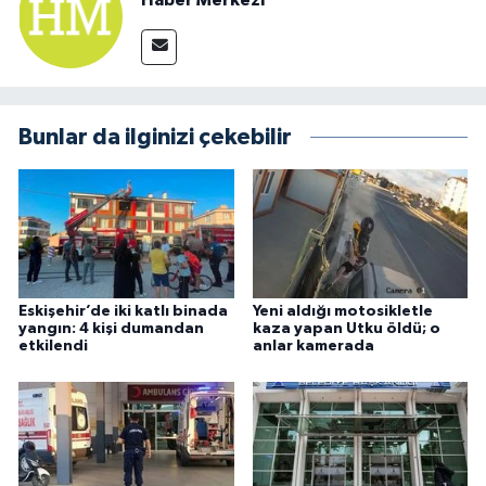
Haber Merkezi
Bunlar da ilginizi çekebilir
Eskişehir’de iki katlı binada
Yeni aldığı motosikletle
yangın: 4 kişi dumandan
kaza yapan Utku öldü; o
etkilendi
anlar kamerada