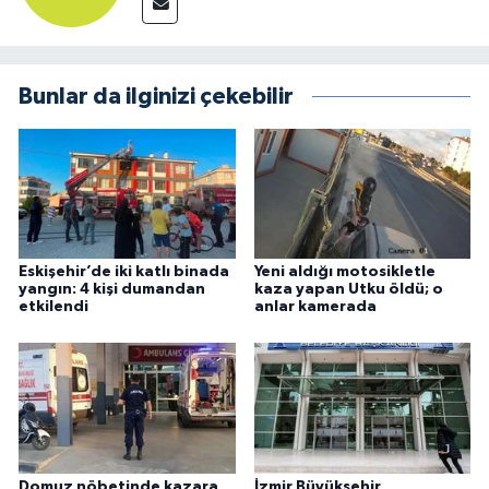
Bunlar da ilginizi çekebilir
Eskişehir’de iki katlı binada
Yeni aldığı motosikletle
yangın: 4 kişi dumandan
kaza yapan Utku öldü; o
etkilendi
anlar kamerada
Domuz nöbetinde kazara
İzmir Büyükşehir