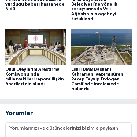
vurduğu babası hastanede
Belediyesi’ne yönelik
öldü
soruşturmada Veli
Ağbaba'nın ağabeyi
tutuklandı
Okul Olaylarını Araştırma
Eski TBMM Başkanı
Komisyonu'nda
Kahraman, yapımı süren
milletvekilleri rapora ilişkin
Recep Tayyip Erdoğan
önerileri ele alındı
Camii’nde incelemede
bulundu
Yorumlar