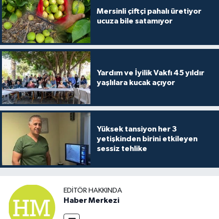
Mersinli çiftçi pahalı üretiyor
ucuza bile satamıyor
Yardım ve İyilik Vakfı 45 yıldır
yaşlılara kucak açıyor
Yüksek tansiyon her 3
yetişkinden birini etkileyen
sessiz tehlike
EDITÖR HAKKINDA
Haber Merkezi