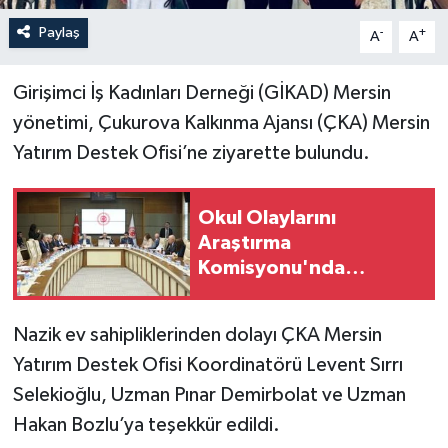
Paylaş
-
+
A
A
Girişimci İş Kadınları Derneği (GİKAD) Mersin
yönetimi, Çukurova Kalkınma Ajansı (ÇKA) Mersin
Yatırım Destek Ofisi’ne ziyarette bulundu.
Okul Olaylarını
Araştırma
Komisyonu'nda
milletvekilleri rapora
ilişkin önerileri ele
Nazik ev sahipliklerinden dolayı ÇKA Mersin
alındı
Yatırım Destek Ofisi Koordinatörü Levent Sırrı
Selekioğlu, Uzman Pınar Demirbolat ve Uzman
Hakan Bozlu’ya teşekkür edildi.