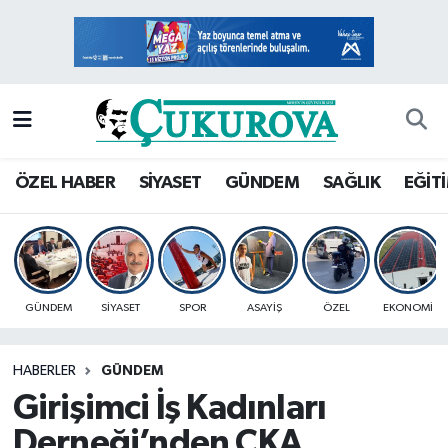
Mersin Nöbetçi Eczaneler
Mersin Hava Durumu
Mersin Namaz Vakitleri
ÖZEL HABER
SİYASET
GÜNDEM
SAĞLIK
EĞİT
Mersin Trafik Yoğunluk Haritası
Süper Lig Puan Durumu ve Fikstür
GÜNDEM
SİYASET
SPOR
ASAYİŞ
ÖZEL
EKONOMİ
Tüm Manşetler
HABERLER
GÜNDEM
Son Dakika Haberleri
Girişimci İş Kadınları
Haber Arşivi
Derneği’nden ÇKA