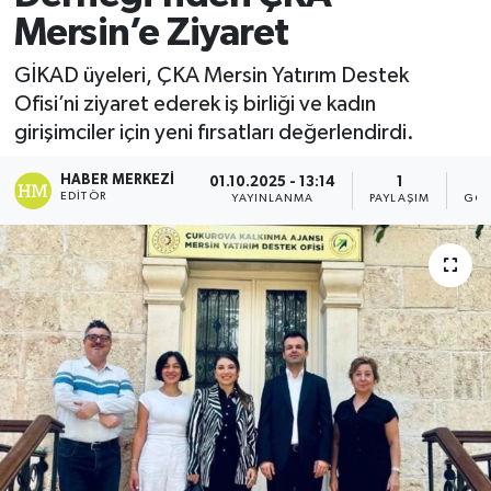
Mersin’e Ziyaret
GİKAD üyeleri, ÇKA Mersin Yatırım Destek
Ofisi’ni ziyaret ederek iş birliği ve kadın
girişimciler için yeni fırsatları değerlendirdi.
HABER MERKEZI
01.10.2025 - 13:14
1
EDITÖR
YAYINLANMA
PAYLAŞIM
GÖS