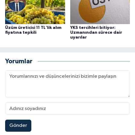
Üzüm üreticisi 11 TL'lik alım
YKS tercihleri bitiyor:
fiyatına tepkili
Uzmanından sürece dair
uyarılar
Yorumlar
Gönder