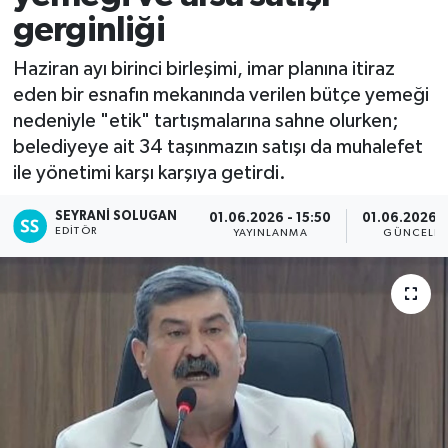
gerginliği
Haziran ayı birinci birleşimi, imar planına itiraz
eden bir esnafın mekanında verilen bütçe yemeği
nedeniyle "etik" tartışmalarına sahne olurken;
belediyeye ait 34 taşınmazın satışı da muhalefet
ile yönetimi karşı karşıya getirdi.
SEYRANI SOLUGAN
01.06.2026 - 15:50
01.06.2026 -
EDITÖR
YAYINLANMA
GÜNCELLE