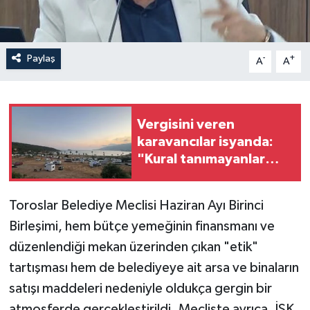
Paylaş
-
+
A
A
Vergisini veren
karavancılar isyanda:
"Kural tanımayanlar
hepimizi zan altında
bırakıyor"
Toroslar Belediye Meclisi Haziran Ayı Birinci
Birleşimi, hem bütçe yemeğinin finansmanı ve
düzenlendiği mekan üzerinden çıkan "etik"
tartışması hem de belediyeye ait arsa ve binaların
satışı maddeleri nedeniyle oldukça gergin bir
atmosferde gerçekleştirildi. Mecliste ayrıca, İSK