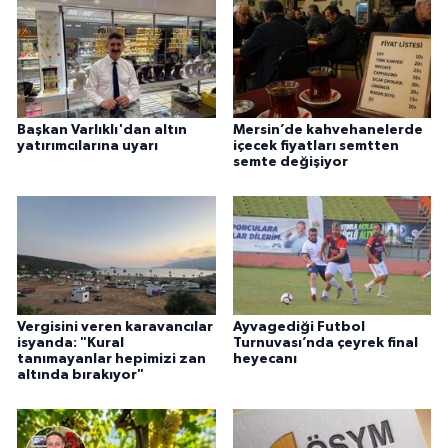
Başkan Varlıklı'dan altın
Mersin’de kahvehanelerde
yatırımcılarına uyarı
içecek fiyatları semtten
semte değişiyor
Vergisini veren karavancılar
Ayvagediği Futbol
isyanda: "Kural
Turnuvası’nda çeyrek final
tanımayanlar hepimizi zan
heyecanı
altında bırakıyor"