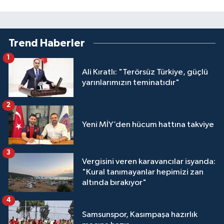
Trend Haberler
1
Ali Kıratlı: "Terörsüz Türkiye, güçlü
yarınlarımızın teminatıdır"
2
Yeni MİY’den hücum hattına takviye
3
Vergisini veren karavancılar isyanda:
"Kural tanımayanlar hepimizi zan
altında bırakıyor"
4
Samsunspor, Kasımpaşa hazırlık