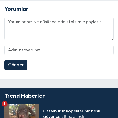
Yorumlar
Gönder
Trend Haberler
1
Çatalburun köpeklerinin nesli
güvence altına alındı