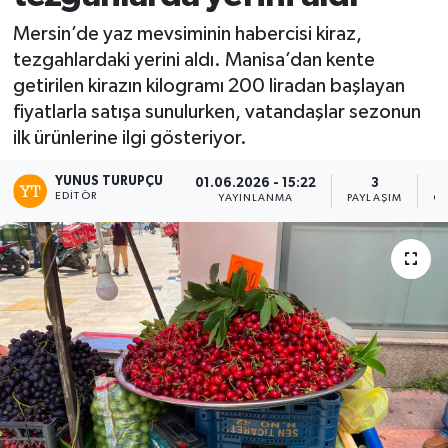
Mersin’de yaz mevsiminin habercisi kiraz,
tezgahlardaki yerini aldı. Manisa’dan kente
getirilen kirazın kilogramı 200 liradan başlayan
fiyatlarla satışa sunulurken, vatandaşlar sezonun
ilk ürünlerine ilgi gösteriyor.
YUNUS TURUPÇU
01.06.2026 - 15:22
3
EDITÖR
YAYINLANMA
PAYLAŞIM
GÖ