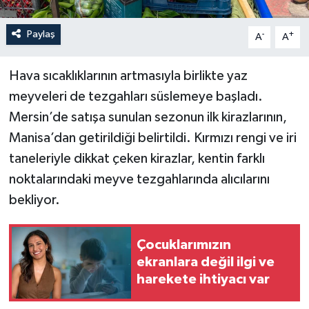
Paylaş
-
+
A
A
Hava sıcaklıklarının artmasıyla birlikte yaz
meyveleri de tezgahları süslemeye başladı.
Mersin’de satışa sunulan sezonun ilk kirazlarının,
Manisa’dan getirildiği belirtildi. Kırmızı rengi ve iri
taneleriyle dikkat çeken kirazlar, kentin farklı
noktalarındaki meyve tezgahlarında alıcılarını
bekliyor.
Çocuklarımızın
ekranlara değil ilgi ve
harekete ihtiyacı var