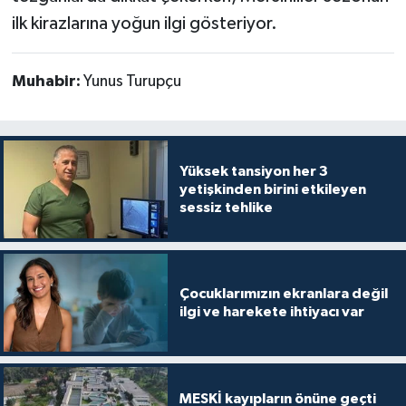
ilk kirazlarına yoğun ilgi gösteriyor.
Muhabir:
Yunus Turupçu
Yüksek tansiyon her 3
yetişkinden birini etkileyen
sessiz tehlike
Çocuklarımızın ekranlara değil
ilgi ve harekete ihtiyacı var
MESKİ kayıpların önüne geçti