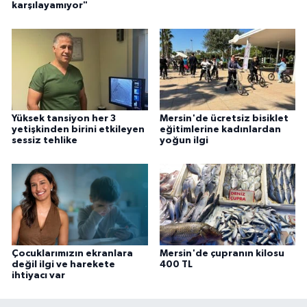
karşılayamıyor"
Yüksek tansiyon her 3
Mersin'de ücretsiz bisiklet
yetişkinden birini etkileyen
eğitimlerine kadınlardan
sessiz tehlike
yoğun ilgi
Çocuklarımızın ekranlara
Mersin'de çupranın kilosu
değil ilgi ve harekete
400 TL
ihtiyacı var