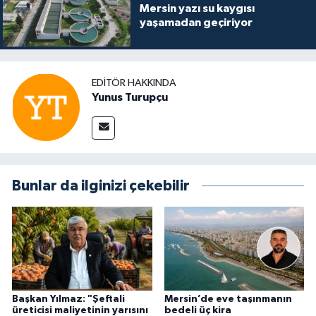
Mersin yazı su kaygısı
yaşamadan geçiriyor
EDITÖR HAKKINDA
Yunus Turupçu
Bunlar da ilginizi çekebilir
Başkan Yılmaz: "Şeftali
Mersin’de eve taşınmanın
üreticisi maliyetinin yarısını
bedeli üç kira