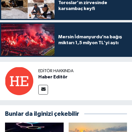
Toroslar’ın zirvesinde
karsambaç keyfi
Mersin İdmanyurdu’na bağış
miktarı 1,5 milyon TL'yi aştı
EDITÖR HAKKINDA
Haber Editör
Bunlar da ilginizi çekebilir