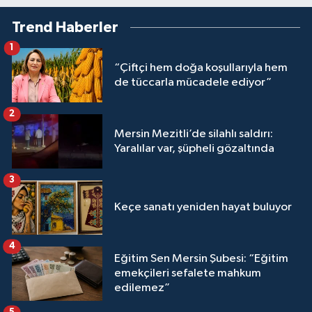
Trend Haberler
1
“Çiftçi hem doğa koşullarıyla hem
de tüccarla mücadele ediyor”
2
Mersin Mezitli’de silahlı saldırı:
Yaralılar var, şüpheli gözaltında
3
Keçe sanatı yeniden hayat buluyor
4
Eğitim Sen Mersin Şubesi: “Eğitim
emekçileri sefalete mahkum
edilemez”