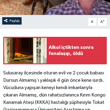
Paylaş
-
+
A
A
Alkol içtikten sonra
fenalaşıp, öldü
Sulusaray ilçesinde oturan evli ve 2 çocuk babası
Dursun Almamış’ı yaklaşık 4 gün önce kene ısırdı.
Vücuduna yapışan keneyi kendi imkanlarıyla
çıkaran Almamış, dün rahatsızlanınca Kırım Kongo
Kanamalı Ateşi (KKKA) hastalığı şüphesiyle Tokat
Gaziosmanpaşa Üniversitesi Araştırma ve