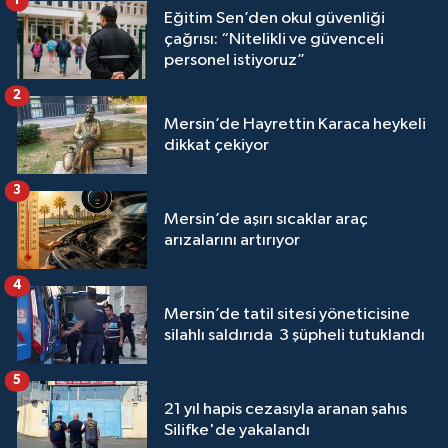
1
Eğitim Sen’den okul güvenliği
çağrısı: “Nitelikli ve güvenceli
personel istiyoruz”
2
Mersin’de Hayrettin Karaca heykeli
dikkat çekiyor
3
Mersin’de aşırı sıcaklar araç
arızalarını artırıyor
4
Mersin’de tatil sitesi yöneticisine
silahlı saldırıda 3 şüpheli tutuklandı
5
21 yıl hapis cezasıyla aranan şahıs
Silifke'de yakalandı