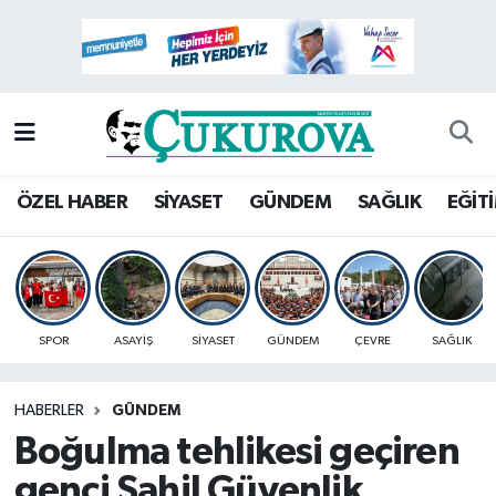
Mersin Nöbetçi Eczaneler
Mersin Hava Durumu
Mersin Namaz Vakitleri
ÖZEL HABER
SİYASET
GÜNDEM
SAĞLIK
EĞİT
Mersin Trafik Yoğunluk Haritası
Süper Lig Puan Durumu ve Fikstür
SPOR
ASAYİŞ
SİYASET
GÜNDEM
ÇEVRE
SAĞLIK
Tüm Manşetler
HABERLER
GÜNDEM
Son Dakika Haberleri
Boğulma tehlikesi geçiren
Haber Arşivi
genci Sahil Güvenlik