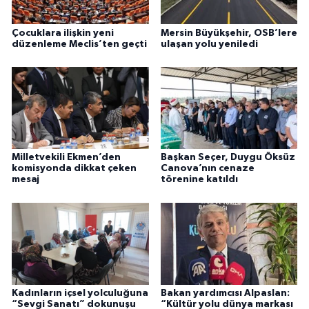
Çocuklara ilişkin yeni
Mersin Büyükşehir, OSB’lere
düzenleme Meclis’ten geçti
ulaşan yolu yeniledi
Milletvekili Ekmen’den
Başkan Seçer, Duygu Öksüz
komisyonda dikkat çeken
Canova’nın cenaze
mesaj
törenine katıldı
Kadınların içsel yolculuğuna
Bakan yardımcısı Alpaslan:
“Sevgi Sanatı” dokunuşu
“Kültür yolu dünya markası