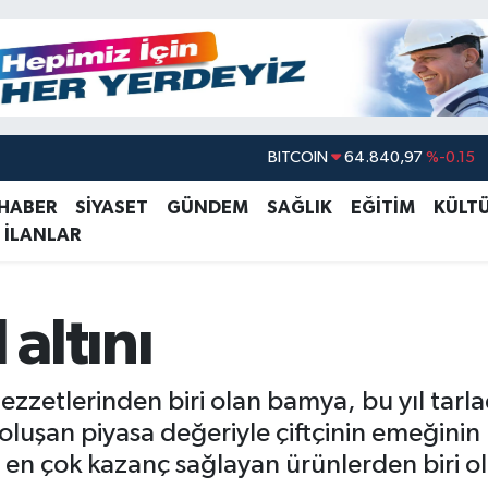
BITCOIN
64.840,97
%-0.15
DOLAR
47,7436
%0.18
 HABER
SİYASET
GÜNDEM
SAĞLIK
EĞİTİM
KÜLT
EURO
55,2510
%0.32
 İLANLAR
STERLİN
64,4811
%0.38
GRAM ALTIN
6660.55
%0
 altını
BİST100
13.779
%-14
ezzetlerinden biri olan bamya, bu yıl tarl
şan piyasa değeriyle çiftçinin emeğinin k
en çok kazanç sağlayan ürünlerden biri o