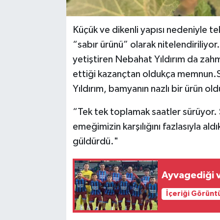
Küçük ve dikenli yapısı nedeniyle te
“sabır ürünü” olarak nitelendiriliy
yetiştiren Nebahat Yıldırım da zah
ettiği kazançtan oldukça memnun.Sabah
Yıldırım, bamyanın nazlı bir ürün ol
“Tek tek toplamak saatler sürüyor. S
emeğimizin karşılığını fazlasıyla ald
güldürdü."
Ayvagediği ve
İçeriği Görünt