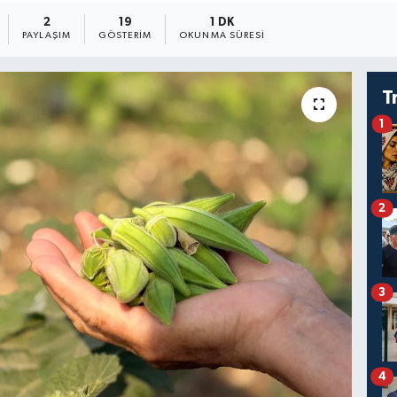
2
19
1 DK
PAYLAŞIM
GÖSTERIM
OKUNMA SÜRESI
T
1
2
3
4