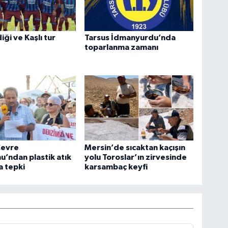
ği ve Kaşlı tur
Tarsus İdmanyurdu’nda
toparlanma zamanı
Çevre
Mersin’de sıcaktan kaçışın
u’ndan plastik atık
yolu Toroslar’ın zirvesinde
a tepki
karsambaç keyfi