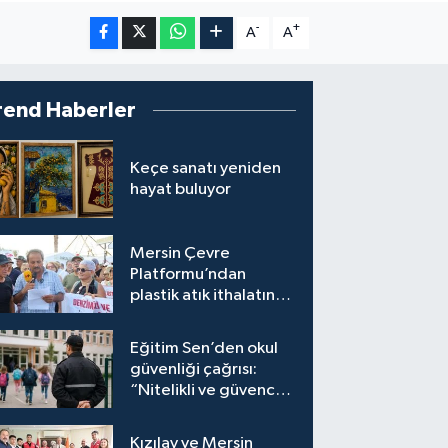
-
+
A
A
rend Haberler
Keçe sanatı yeniden
hayat buluyor
Mersin Çevre
Platformu’ndan
plastik atık ithalatına
tepki
Eğitim Sen’den okul
güvenliği çağrısı:
“Nitelikli ve güvenceli
personel istiyoruz”
Kızılay ve Mersin