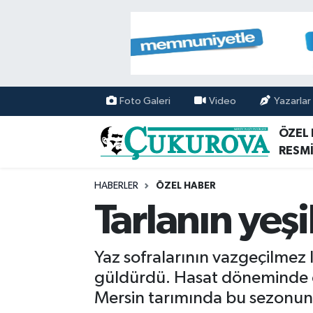
Mersin Nöbetçi Eczaneler
Mersin Hava Durumu
Foto Galeri
Video
Yazarlar
Mersin Namaz Vakitleri
ÖZEL
RESMİ
Mersin Trafik Yoğunluk Haritası
HABERLER
ÖZEL HABER
Süper Lig Puan Durumu ve Fikstür
Tarlanın yeşil
Tüm Manşetler
Yaz sofralarının vazgeçilmez l
Son Dakika Haberleri
güldürdü. Hasat döneminde olu
Mersin tarımında bu sezonun 
Haber Arşivi