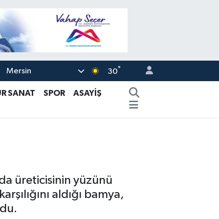
°
Mersin
30
ÜR SANAT
SPOR
ASAYİŞ
ada üreticisinin yüzünü
arşılığını aldığı bamya,
ldu.