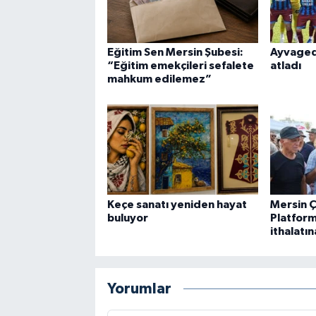
Eğitim Sen Mersin Şubesi:
Ayvagedi
“Eğitim emekçileri sefalete
atladı
mahkum edilemez”
Keçe sanatı yeniden hayat
Mersin 
buluyor
Platform
ithalatın
Yorumlar