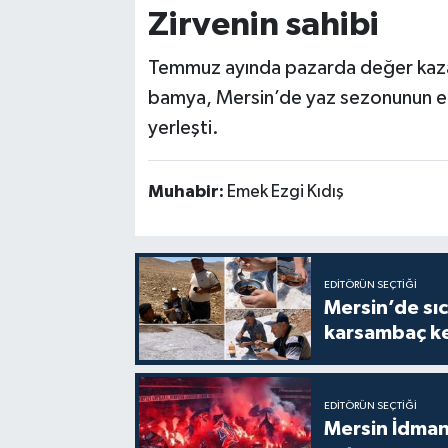
Zirvenin sahibi
Temmuz ayında pazarda değer kazana
bamya, Mersin’de yaz sezonunun en
yerleşti.
Muhabir:
Emek Ezgi Kıdış
EDITÖRÜN SEÇTIĞI
Mersin’de sıc
karsambaç ke
EDITÖRÜN SEÇTIĞI
Mersin İdmany