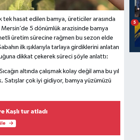
k tek hasat edilen bamya, üreticiler arasında
5
or. Mersin’de 5 dönümlük arazisinde bamya
metli üretim sürecine rağmen bu sezon elde
ın ilk ışıklarıyla tarlaya girdiklerini anlatan
duğuna dikkat çekerek süreci şöyle anlattı:
ıcağın altında çalışmak kolay değil ama bu yıl
ık. Satışlar çok iyi gidiyor, bamya yüzümüzü
 Kaşlı tur atladı
üle