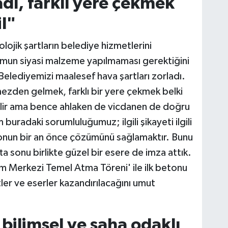
adı, farklı yere çekmek
l"
ojik şartların belediye hizmetlerini
rumun siyasi malzeme yapılmaması gerektiğini
elediyemizi maalesef hava şartları zorladı.
rmezden gelmek, farklı bir yere çekmek belki
ilir ama bence ahlaken de vicdanen de doğru
 buradaki sorumluluğumuz; ilgili şikayeti ilgili
e onun bir an önce çözümünü sağlamaktır. Bunu
a sonu birlikte güzel bir esere de imza attık.
am Merkezi Temel Atma Töreni' ile ilk betonu
er ve eserler kazandırılacağını umut
 bilimsel ve saha odaklı