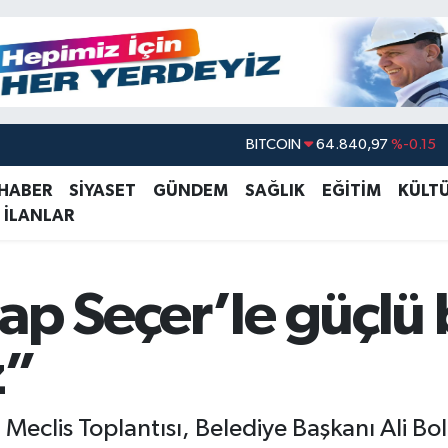
DOLAR
47,7436
%0.18
EURO
55,2510
%0.32
 HABER
SİYASET
GÜNDEM
SAĞLIK
EĞİTİM
KÜLT
 İLANLAR
STERLİN
64,4811
%0.38
GRAM ALTIN
6660.55
%0
BİST100
13.779
%-14
p Seçer’le güçlü bi
BITCOIN
64.840,97
%-0.15
z”
Meclis Toplantısı, Belediye Başkanı Ali Bo