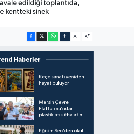
avale edildiği toplantıda,
e kentteki sinek
-
+
A
A
rend Haberler
Keçe sanatı yeniden
hayat buluyor
Mersin Çevre
Platformu’ndan
plastik atık ithalatına
tepki
Eğitim Sen’den okul