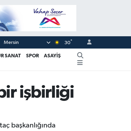
°
Mersin
30
ÜR SANAT
SPOR
ASAYİŞ
r işbirliği
ltaç başkanlığında