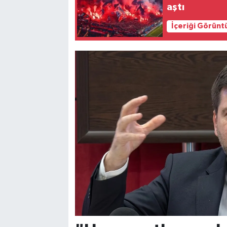
aştı
İçeriği Görünt