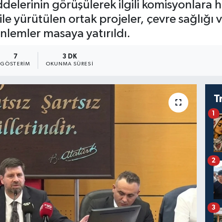
elerinin görüşülerek ilgili komisyonlara h
le yürütülen ortak projeler, çevre sağlığı v
nlemler masaya yatırıldı.
7
3 DK
GÖSTERIM
OKUNMA SÜRESI
T
1
2
3