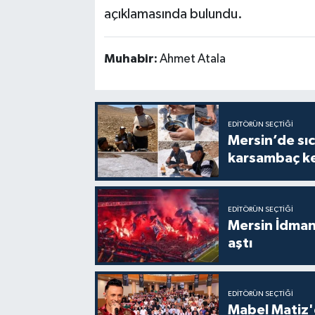
açıklamasında bulundu.
Muhabir:
Ahmet Atala
EDITÖRÜN SEÇTIĞI
Mersin’de sıc
karsambaç ke
EDITÖRÜN SEÇTIĞI
Mersin İdmany
aştı
EDITÖRÜN SEÇTIĞI
Mabel Matiz'