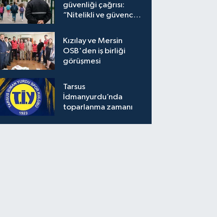
güvenliği çağrısı:
“Nitelikli ve güvenceli
personel istiyoruz”
Kızılay ve Mersin
OSB'den iş birliği
görüşmesi
Tarsus
İdmanyurdu’nda
toparlanma zamanı