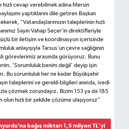
ve hızlı cevap verebilmek adına Mersin
 paylaşımı yaptıklarını dile getiren Başkan
çekerek, “Vatandaşlarımızın taleplerinin hızlı
kanımız Sayın Vahap Seçer’in direktifleriyle
çlü bir iletişim ve koordinasyon içerisinde
luluk anlayışıyla Tarsus'un çevre sağlığının
kli görevlerimiz arasında görüyoruz. Bunu
erim. 'Sorumluluk benim değil' deyip işin
m. Bu sorumluluk her ne kadar Büyükşehir
 taleplerini ve gerekli bilgileri anında, ivedi
hızla çözmek zorundayız. Bizim 153 ya da 185
n olun hızlı bir şekilde çözüme ulaşıyoruz”
yurdu’na bağış miktarı 1,5 milyon TL'yi