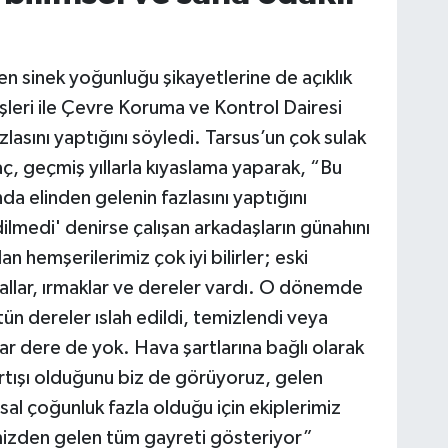
len sinek yoğunluğu şikayetlerine de açıklık
İşleri ile Çevre Koruma ve Kontrol Dairesi
zlasını yaptığını söyledi. Tarsus’un çok sulak
ç, geçmiş yıllarla kıyaslama yaparak, “Bu
a elinden gelenin fazlasını yaptığını
lmedi' denirse çalışan arkadaşların günahını
n hemşerilerimiz çok iyi bilirler; eski
allar, ırmaklar ve dereler vardı. O dönemde
ün dereler ıslah edildi, temizlendi veya
dar dere de yok. Hava şartlarına bağlı olarak
rtışı olduğunu biz de görüyoruz, gelen
al çoğunluk fazla olduğu için ekiplerimiz
zden gelen tüm gayreti gösteriyor”