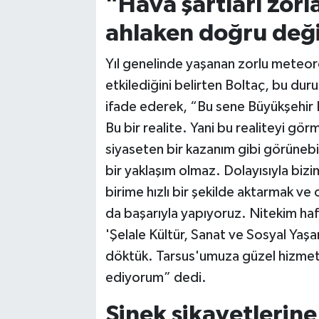
"Hava şartları zorl
ahlaken doğru deği
Yıl genelinde yaşanan zorlu meteorol
etkilediğini belirten Boltaç, bu du
ifade ederek, “Bu sene Büyükşehir B
Bu bir realite. Yani bu realiteyi gö
siyaseten bir kazanım gibi görüneb
bir yaklaşım olmaz. Dolayısıyla bizim
birime hızlı bir şekilde aktarmak v
da başarıyla yapıyoruz. Nitekim haft
'Şelale Kültür, Sanat ve Sosyal Yaş
döktük. Tarsus'umuza güzel hizmetl
ediyorum” dedi.
Sinek şikayetlerine