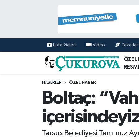
Mersin Nöbetçi Eczaneler
Mersin Hava Durumu
Foto Galeri
Video
Yazarlar
Mersin Namaz Vakitleri
ÖZEL
RESMİ
Mersin Trafik Yoğunluk Haritası
HABERLER
ÖZEL HABER
Süper Lig Puan Durumu ve Fikstür
Boltaç: “Vaha
Tüm Manşetler
içerisindeyi
Son Dakika Haberleri
Tarsus Belediyesi Temmuz Ayı 
Haber Arşivi