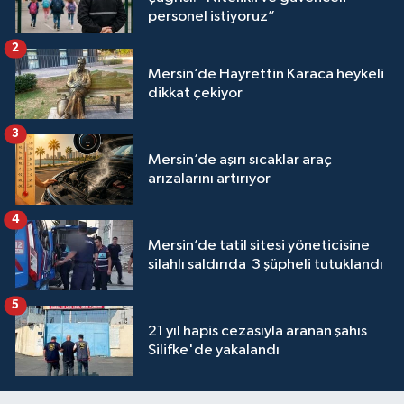
personel istiyoruz”
2
Mersin’de Hayrettin Karaca heykeli
dikkat çekiyor
3
Mersin’de aşırı sıcaklar araç
arızalarını artırıyor
4
Mersin’de tatil sitesi yöneticisine
silahlı saldırıda 3 şüpheli tutuklandı
5
21 yıl hapis cezasıyla aranan şahıs
Silifke'de yakalandı