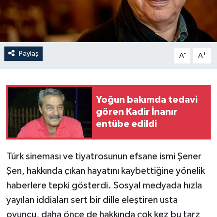
Paylaş
-
+
A
A
Yoğun bakımda tedavi
gören Kadir İnanır
entübe edildi
Türk sineması ve tiyatrosunun efsane ismi Şener
Şen, hakkında çıkan hayatını kaybettiğine yönelik
haberlere tepki gösterdi. Sosyal medyada hızla
yayılan iddiaları sert bir dille eleştiren usta
oyuncu, daha önce de hakkında çok kez bu tarz