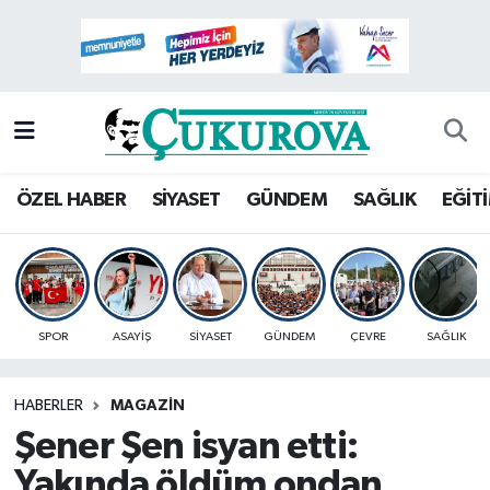
Mersin Nöbetçi Eczaneler
Mersin Hava Durumu
Mersin Namaz Vakitleri
ÖZEL HABER
SİYASET
GÜNDEM
SAĞLIK
EĞİT
Mersin Trafik Yoğunluk Haritası
Süper Lig Puan Durumu ve Fikstür
SPOR
ASAYİŞ
SİYASET
GÜNDEM
ÇEVRE
SAĞLIK
Tüm Manşetler
HABERLER
MAGAZİN
Son Dakika Haberleri
Şener Şen isyan etti:
Haber Arşivi
Yakında öldüm ondan