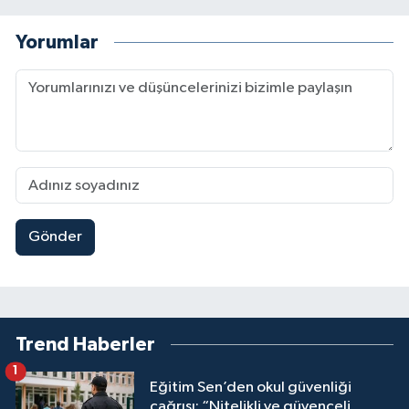
Yorumlar
Gönder
Trend Haberler
1
Eğitim Sen’den okul güvenliği
çağrısı: “Nitelikli ve güvenceli