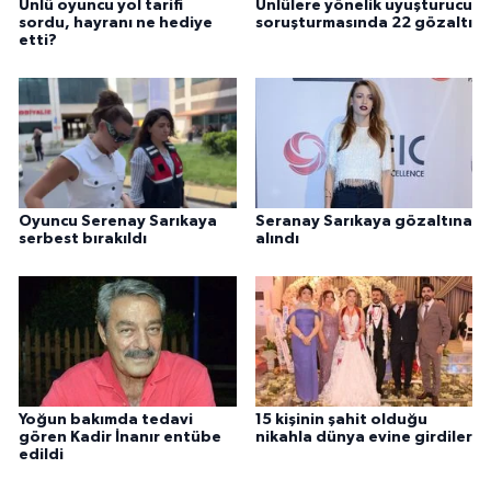
Ünlü oyuncu yol tarifi
Ünlülere yönelik uyuşturucu
sordu, hayranı ne hediye
soruşturmasında 22 gözaltı
etti?
Oyuncu Serenay Sarıkaya
Seranay Sarıkaya gözaltına
serbest bırakıldı
alındı
Yoğun bakımda tedavi
15 kişinin şahit olduğu
gören Kadir İnanır entübe
nikahla dünya evine girdiler
edildi