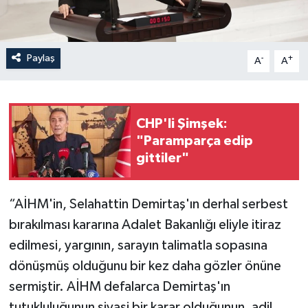
Paylaş
-
+
A
A
CHP'li Şimşek:
"Paramparça edip
gittiler"
“AİHM'in, Selahattin Demirtaş'ın derhal serbest
bırakılması kararına Adalet Bakanlığı eliyle itiraz
edilmesi, yargının, sarayın talimatla sopasına
dönüşmüş olduğunu bir kez daha gözler önüne
sermiştir. AİHM defalarca Demirtaş'ın
tutukluluğunun siyasi bir karar olduğunun, adil