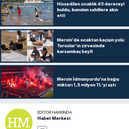
Hissedilen sıcaklık 45 dereceyi
buldu, bunalan sahillere akın
etti
Mersin’de sıcaktan kaçışın yolu
Toroslar’ın zirvesinde
karsambaç keyfi
Mersin İdmanyurdu’na bağış
miktarı 1,5 milyon TL'yi aştı
EDITÖR HAKKINDA
Haber Merkezi