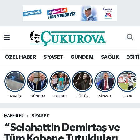
Mersin Nöbetçi Eczaneler
Mersin Hava Durumu
Mersin Namaz Vakitleri
ÖZEL HABER
SİYASET
GÜNDEM
SAĞLIK
EĞİT
Mersin Trafik Yoğunluk Haritası
Süper Lig Puan Durumu ve Fikstür
ASAYİŞ
GÜNDEM
HABERDE
KÜLTÜR
SİYASET
SPOR
Tüm Manşetler
HABERLER
SİYASET
Son Dakika Haberleri
“Selahattin Demirtaş ve
Haber Arşivi
Tüm Kobane Tutukluları