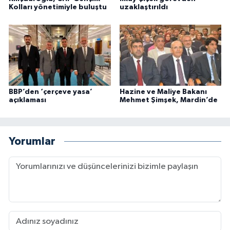
Kolları yönetimiyle buluştu
uzaklaştırıldı
BBP’den ‘çerçeve yasa’
Hazine ve Maliye Bakanı
açıklaması
Mehmet Şimşek, Mardin’de
Yorumlar