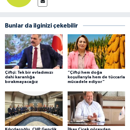
Bunlar da ilginizi çekebilir
Çiftçi: Tek bir evladımızı
“Çiftçi hem doğa
dahi karanlığa
koşullarıyla hem de tüccarla
bırakmayacağız
mücadele ediyor”
Kılıçdaroğlu, CHP Gençlik
İlkay Çiçek görevden