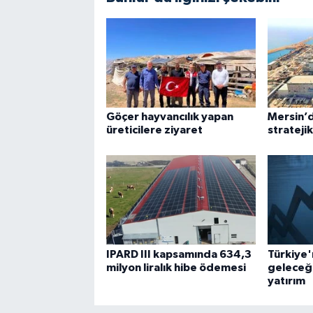
Göçer hayvancılık yapan
Mersin’d
üreticilere ziyaret
strateji
IPARD III kapsamında 634,3
Türkiye'
milyon liralık hibe ödemesi
geleceğ
yatırım