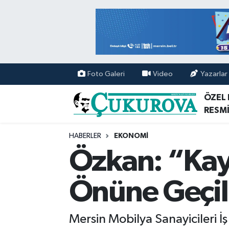
Mersin Nöbetçi Eczaneler
Mersin Hava Durumu
Foto Galeri
Video
Yazarlar
Mersin Namaz Vakitleri
ÖZEL
RESMİ
Mersin Trafik Yoğunluk Haritası
HABERLER
EKONOMİ
Süper Lig Puan Durumu ve Fikstür
Özkan: “Kayı
Tüm Manşetler
Önüne Geçil
Son Dakika Haberleri
Mersin Mobilya Sanayicileri 
Haber Arşivi