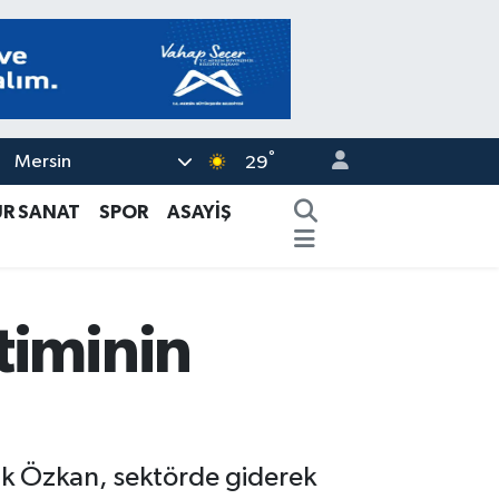
°
Mersin
29
ÜR SANAT
SPOR
ASAYİŞ
timinin
ık Özkan, sektörde giderek