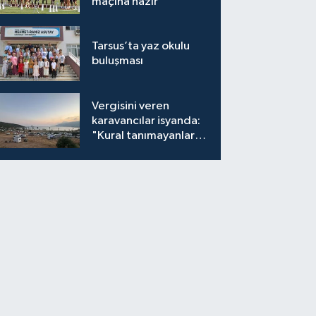
maçına hazır
Tarsus’ta yaz okulu
buluşması
Vergisini veren
karavancılar isyanda:
"Kural tanımayanlar
hepimizi zan altında
bırakıyor"