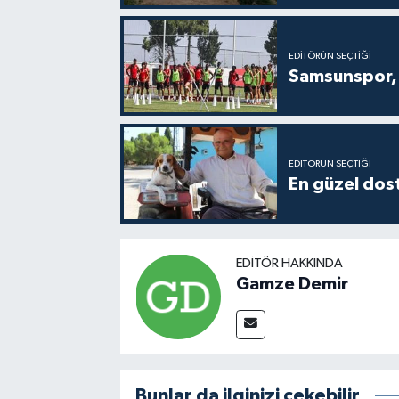
EDITÖRÜN SEÇTIĞI
Samsunspor, 
EDITÖRÜN SEÇTIĞI
En güzel dost
EDITÖR HAKKINDA
Gamze Demir
Bunlar da ilginizi çekebilir