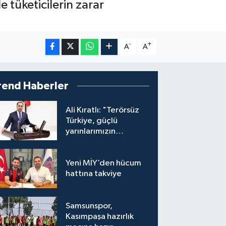
 tüketicilerin zarar
-
+
A
A
rend Haberler
Ali Kıratlı: "Terörsüz
Türkiye, güçlü
yarınlarımızın
teminatıdır"
Yeni MİY’den hücum
hattına takviye
Samsunspor,
Kasımpaşa hazırlık