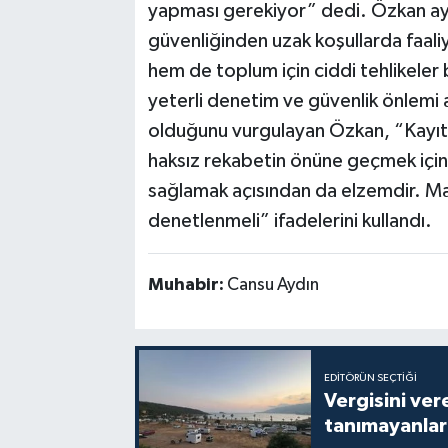
yapması gerekiyor” dedi. Özkan ayrı
güvenliğinden uzak koşullarda faali
hem de toplum için ciddi tehlikeler 
yeterli denetim ve güvenlik önlemi al
olduğunu vurgulayan Özkan, “Kayıtd
haksız rekabetin önüne geçmek için 
sağlamak açısından da elzemdir. Mah
denetlenmeli” ifadelerini kullandı.
Muhabir:
Cansu Aydın
EDITÖRÜN SEÇTIĞI
Vergisini ver
tanımayanlar 