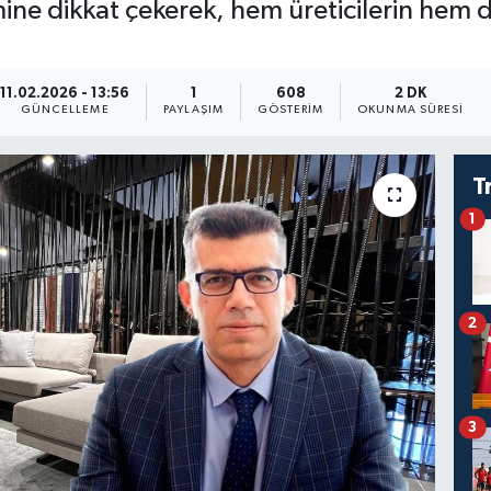
ine dikkat çekerek, hem üreticilerin hem de
11.02.2026 - 13:56
1
608
2 DK
GÜNCELLEME
PAYLAŞIM
GÖSTERIM
OKUNMA SÜRESI
T
1
2
3