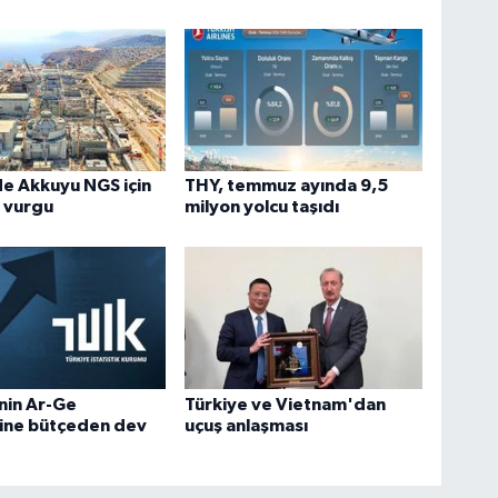
e Akkuyu NGS için
THY, temmuz ayında 9,5
k vurgu
milyon yolcu taşıdı
nin Ar-Ge
Türkiye ve Vietnam'dan
ine bütçeden dev
uçuş anlaşması